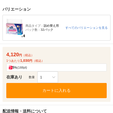
バリエーション
商品タイプ：
詰め替え用
すべてのバリエーションを見る
パック数：
32パック
4,120
円
（税込）
1,030
1つあたり
円
（税込）
5
%
(188pt)
在庫あり
1
数量
カートに入れる
配送情報・送料について