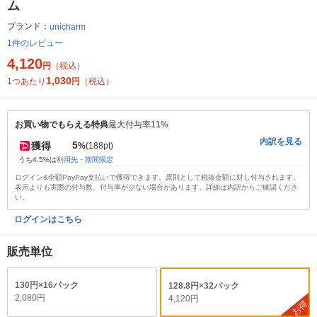
ム
ブランド：
unicharm
1件のレビュー
4,120
円
（税込）
1,030
1つあたり
円
（税込）
お買い物でもらえる特典
最大付与率11%
内訳を見る
5
獲得
%
(188pt)
うち4.5%は
利用先・期間限定
ログイン&全額PayPay支払いで獲得できます。原則として税抜金額に対し付与されます。
表示よりも実際の付与数、付与率が少ない場合があります。詳細は内訳からご確認くださ
い。
ログインはこちら
販売単位
130円×16パック
128.8円×32パック
2,080円
4,120円
お得