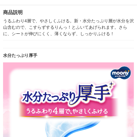
ック（64枚入×8個）×
パック（54枚入×8
（90枚入×12パック）
チャーム
2）ユニ・チャーム
個）×4）ユニ・チャ
超厚手 水99％ ふた付
商品説明
ーム
き オリジナル ハヌル
オリジナル
うるふわり4層で、やさしくふける。新・水分たっぷり層が水分を沢
山含むので、こすらずするりんっ！とふいてあげられます。さら
に、シートが伸びにくく、薄くならず、しっかりふける！
水分たっぷり厚手