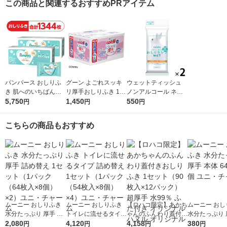
この商品と関連するおすすめPRアイテム
パンパース おしりふ
グーン よごれスッキ
ウェットティッシュ
き 肌へのいちばん（5
リ厚手おしりふき 1ケ
ノンアルコール ネピ
6枚×12個）2ケース P
5,750
ース（60枚×12パック
1,450
ア おしりセレブ ウェ
550
円
円
円
＆G
入） 大王製紙
ット 薬用お出かけ用
トイレに流せる 1セッ
こちらの商品もおすすめ
ト（2個）王子ネピア
ムーニー おしりふき
ムーニー おしりふき
【ロハコ限定】あかち
ムーニー おし
水分たっぷり 厚手 詰
トイレに流せるタイプ
ゃんのふんわり蓋付き
水分たっぷり 
め替え 1セット（1パ
2,080
詰め替え 1セット（1
4,120
おしりふき 1セット
4,158
体 64枚入 1
380
円
円
円
円