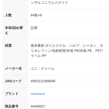
ンザルコニウムクロリド
入数
64枚×8
本体/詰め替
詰替
え
材質
基布素材:ポリエステル、パルプ、レーヨン、ポ
リオレフィン/包材材質/外装:PE/内装:PE、PET/
ラベル:PP
メーカー名
ユニ・チャーム
JANコード
4903111988686
ブランド
unicharm
商品番号
AHK8557