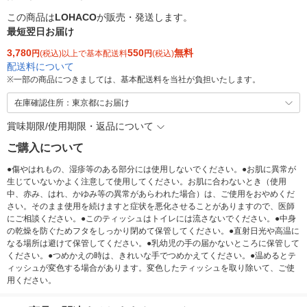
この商品は
LOHACO
が販売・発送します。
最短翌日お届け
3,780
550
無料
円
(税込)以上で基本配送料
円
(税込)
配送料について
※
一部の商品につきましては、基本配送料を当社が負担いたします。
在庫確認住所：東京都にお届け
賞味期限/使用期限・返品について
ご購入について
●傷やはれもの、湿疹等のある部分には使用しないでください。●お肌に異常が
生じていないかよく注意して使用してください。お肌に合わないとき（使用
中、赤み、はれ、かゆみ等の異常があらわれた場合）は、ご使用をおやめくだ
さい。そのまま使用を続けますと症状を悪化させることがありますので、医師
にご相談ください。●このティッシュはトイレには流さないでください。●中身
の乾燥を防ぐためフタをしっかり閉めて保管してください。●直射日光や高温に
なる場所は避けて保管してください。●乳幼児の手の届かないところに保管して
ください。●つめかえの時は、きれいな手でつめかえてください。●温めるとテ
ィッシュが変色する場合があります。変色したティッシュを取り除いて、ご使
用ください。