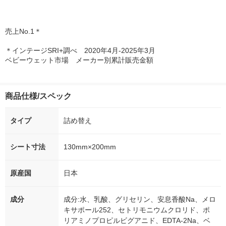
売上No.1＊
＊インテージSRI+調べ 2020年4月-2025年3月
ベビーウェット市場 メーカー別累計販売金額
商品仕様/スペック
タイプ
詰め替え
シート寸法
130mm×200mm
原産国
日本
成分
成分:水、乳酸、グリセリン、安息香酸Na、メロ
キサポール252、セトリモニウムクロリド、ポ
リアミノプロピルビグアニド、EDTA-2Na、ベ