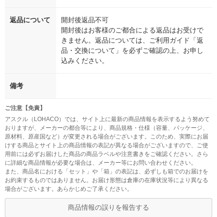
返品について
開封後返品不可
開封後はお客様のご都合による返品はお受けで
きません。返品については、ご利用ガイド「返
品・交換について」を必ずご確認の上、お申し
込みください。
備考
ご注意【免責】
アスクル（LOHACO）では、サイト上に最新の商品情報を表示するよう努めて
おりますが、メーカーの都合等により、商品規格・仕様（容量、パッケージ、
原材料、原産国など）が変更される場合がございます。このため、実際にお届
けする商品とサイト上の商品情報の表記が異なる場合がございますので、ご使
用前には必ずお届けした商品の商品ラベルや注意書きをご確認ください。さら
に詳細な商品情報が必要な場合は、メーカー等にお問い合わせください。
また、商品名における「セット」や「箱」の表記は、必ずしも箱でのお届けを
お約束するものではありません。お届け形態は倉庫の在庫状況等により異なる
場合がございます。あらかじめご了承ください。
商品情報の誤りを報告する