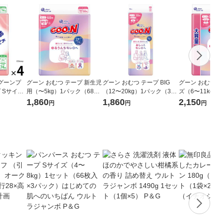
グーンプ
グーン おむつ テープ 新生児
グーン おむつ テープ BIG
グーン おむつ 
 Sサイズ
用（〜5kg）1パック（68
（12〜20kg）1パック（38
ズ（6〜11kg
ト（1パッ
枚）ゆるうんちモレ0へ 大王
枚入）おしっこモレ0へ 大王
枚入）大容量 
1,860
1,860
2,150
円
円
円
感肌にやわ
製紙
製紙
ンボ ゆるうんち
王製紙