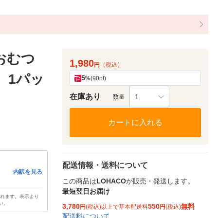
おむつ
1,980
円
（税込）
）1パッ
5
%
(90pt)
在庫あり
1
数量
カートに入れる
配送情報・送料について
内訳を見る
この商品は
LOHACO
が販売・発送します。
最短翌日お届け
されます。表示より
い。
3,780
550
無料
円
(税込)以上で基本配送料
円
(税込)
配送料について