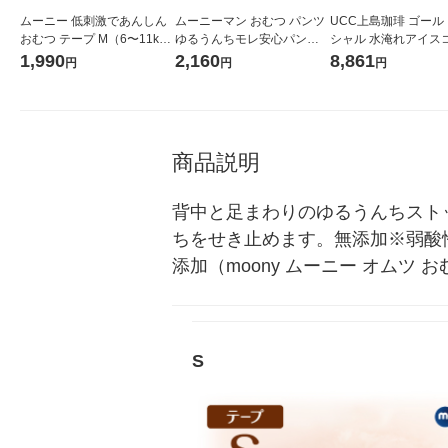
ムーニー 低刺激であんしん
ムーニーマン おむつ パンツ
UCC上島珈琲 ゴール
おむつ テープ M（6〜11k
ゆるうんちモレ安心パンツ S
シャル 水淹れアイス
g）1パック（46枚入） ユ
サイズ（4〜8kg）1パック
ーバッグ 1セット（2
1,990
2,160
8,861
円
円
円
ニ・チャーム
（54枚）男女共用 ユニ・チ
2箱）
ャーム
商品説明
背中と足まわりのゆるうんちスト
ちをせき止めます。無添加※弱酸
添加（moony ムーニー オムツ 
S