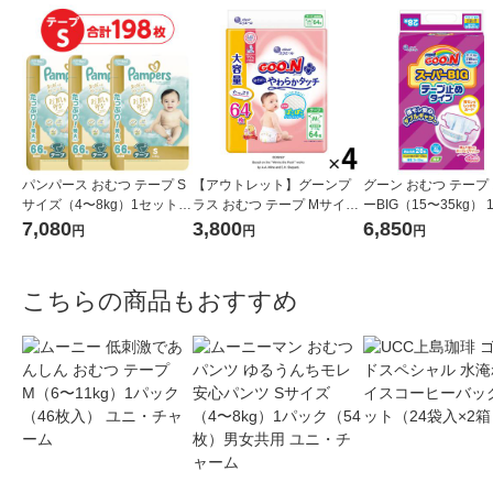
パンパース おむつ テープ S
【アウトレット】グーンプ
グーン おむつ テープ
サイズ（4〜8kg）1セット
ラス おむつ テープ Mサイズ
ーBIG（15〜35kg）
（66枚入×3パック）はじめ
（6〜11kg）1セット（1パッ
（28枚入×4パック）
7,080
3,800
6,850
円
円
円
ての肌へのいちばん ウルト
ク64枚入×4）敏感肌にやわ
用 大王製紙
ラジャンボ P＆G
らかタッチ
こちらの商品もおすすめ