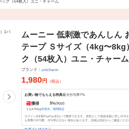
1パック（54枚入）ユニ・チャーム
ムーニー 低刺激であんしん 
テープ Ｓサイズ（4kg〜8kg
ク（54枚入）ユニ・チャーム
ブランド：
unicharm
1,980
円
（税込）
お買い物でもらえる特典
最大付与率7%
5
獲得
%
(90pt)
うち4.5%は
利用先・期間限定
ログイン&全額PayPay支払いで獲得できます。原則として税抜金額に対し付与
も実際の付与数、付与率が少ない場合があります。詳細は内訳からご確認くださ