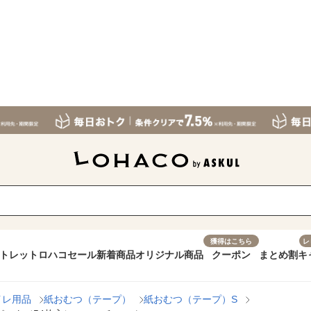
獲得はこちら
レ
トレット
ロハコセール
新着商品
オリジナル商品
クーポン
まとめ割
キ
イレ用品
紙おむつ（テープ）
紙おむつ（テープ）S