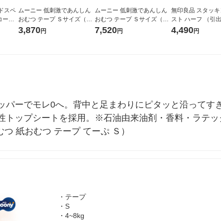
ドスペ
ムーニー 低刺激であんしん
ムーニー 低刺激であんしん
無印良品 スタッ
コーヒ
おむつ テープ Ｓサイズ（4k
おむつ テープ Ｓサイズ（4k
スト ハーフ （引
4袋入×
g〜8kg）1セット（54枚入×
g〜8kg）1セット（54枚入×
イプ） オーク材突板
3,870
7,520
4,490
円
円
円
2パック）ユニ・チャーム
4パック）ユニ・チャーム
奥行28×高さ18.5
画
ッパーでモレ0へ。背中と足まわりにピタッと沿ってす
性トップシートを採用。※石油由来油剤・香料・ラテッ
おむつ 紙おむつ テープ てーぷ Ｓ）
・テープ
・S
・4~8kg