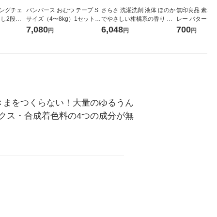
キングチェ
パンパース おむつ テープ S
さらさ 洗濯洗剤 液体 ほのか
無印良品 素材
出し2段タ
サイズ（4〜8kg）1セット
でやさしい柑橘系の香り 詰
レー バターチキン
 幅37×
（66枚入×3パック）はじめ
め替え ウルトラジャンボ 14
人前） 1セット
7,080
6,048
700
円
円
円
cm 良品計
ての肌へのいちばん ウルト
90g 1セット（1個×5） P＆
品計画（イチオ
ラジャンボ P＆G
G
きまをつくらない！大量のゆるうん
クス・合成着色料の4つの成分が無