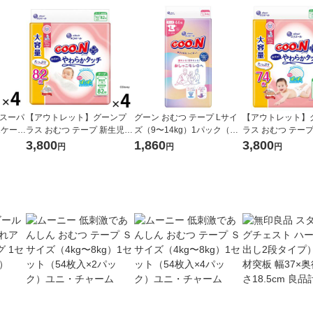
 スーパ
【アウトレット】グーンプ
グーン おむつ テープ Lサイ
【アウトレット】
 1ケース
ラス おむつ テープ 新生児
ズ（9〜14kg）1パック（44
ラス おむつ テープ
男女共
（〜5kg）1セット（1パック
枚入）おしっこモレ0へ 大王
（4〜8kg）1セッ
3,800
1,860
3,800
円
円
円
（82枚入）×4）敏感肌にや
製紙
ク74枚入×4）敏
わらかタッチ
らかタッチ