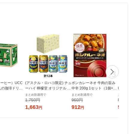
ーヒー）UCC
(アスクル・ロハコ限定) チュ
ボンカレーネオ 牛肉の旨み
（インス
人の珈琲ドリッ
ーハイ 檸檬堂 オリジナル 4
中辛 200g 1セット（1個×
UCC上島
深いコクのスペ
種アソート 350ml 1箱(12本
3）大塚食品 レトルトカレー
コーヒー 
まとめ割適用で
まとめ割適用で
まとめ割適
 1箱（100袋
入) 限定
レンジ対応
1,750円
960円
538円
1,663
912
512
円
円
円