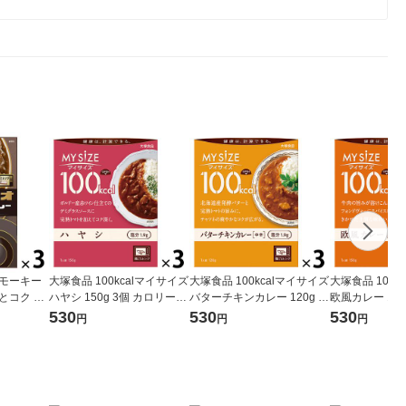
スモーキー
大塚食品 100kcalマイサイズ
大塚食品 100kcalマイサイズ
大塚食品 100k
とコク 辛
ハヤシ 150g 3個 カロリーコ
バターチキンカレー 120g 3
欧風カレー 150g 3
200g）×
ントロール レンジ調理 簡単
個 カロリーコントロール レ
ーコントロール
530
530
530
円
円
円
レトルト
便利 塩分2g以下設計
ンジ調理 簡単 便利
簡単 便利