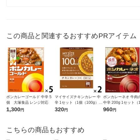
この商品と関連するおすすめPRアイテム
ボンカレーゴールド 中辛 5
マイサイズチキンカレー 中
ボンカレーネオ 牛肉
個 大塚食品 レンジ対応
辛 1セット（1個（100g）×
中辛 200g 1セット（
2） 100kcal レンジ対応
3）大塚食品 レトル
1,300
320
960
円
円
円
レトルト 大塚食品
レンジ対応
こちらの商品もおすすめ