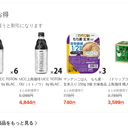
お得
買うと割引になります
C TOTON
UCC上島珈琲 UCC TOTON
マンナンごはん もち麦・
（ドリップコ
y BLACK
OU（トトノウ） by BLACK
玄米入り 150g 3個 大塚食品
上島珈琲 職
1セット（6本）
無糖 500ml 1箱（24本入）
プコーヒー 
まとめ割適用で
まとめ割適用で
まとめ割適用で
シャルブレンド
5,098円
778円
3,788円
入）
4,844
740
3,599
円
円
円
商品をもっと見る