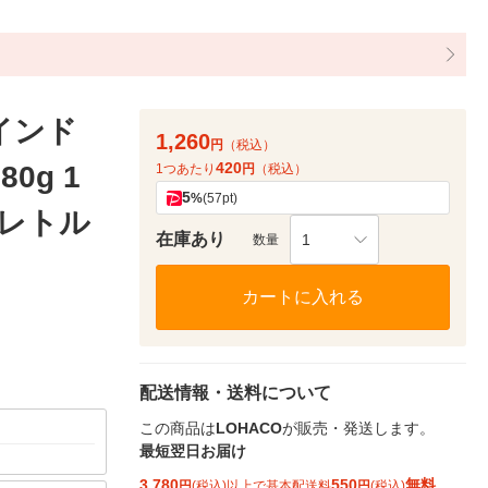
インド
1,260
円
（税込）
420
0g 1
1つあたり
円
（税込）
5
%
(57pt)
 レトル
在庫あり
1
数量
カートに入れる
配送情報・送料について
この商品は
LOHACO
が販売・発送します。
最短翌日お届け
3,780
550
無料
円
(税込)以上で基本配送料
円
(税込)