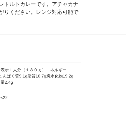
レトルトカレーです。アチャカナ
がりください。レンジ対応可能で
分表示１人分（１８０ｇ）エネルギー
alたんぱく質9.1g脂質10.7g炭水化物19.2g
量2.4g
0×22