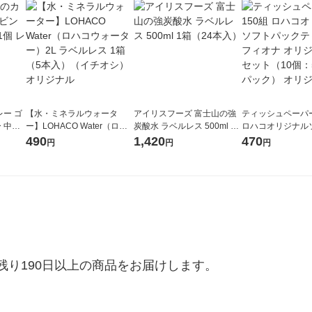
ー ゴ
【水・ミネラルウォータ
アイリスフーズ 富士山の強
ティッシュペーパー
 中辛
ー】LOHACO Water（ロハ
炭酸水 ラベルレス 500ml 1
ロハコオリジナル
 レトル
コウォーター）2L ラベルレ
箱（24本入）
ックティッシュ フ
490
1,420
470
円
円
円
ス 1箱（5本入）（イチオ
リジナル 1セット
シ） オリジナル
5個入×2パック）
ル
り190日以上の商品をお届けします。
