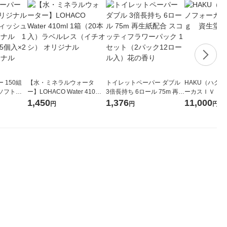
 150組
【水・ミネラルウォータ
トイレットペーパー ダブル
HAKU（ハク
ソフトパ
ー】LOHACO Water 410ml
3倍長持ち 6ロール 75m 再生
ーカスＩＶ 4
ィオナ オ
1箱（20本入）ラベルレス
紙配合 スコッティフラワー
堂 おまけ付き
1,450
1,376
11,000
円
円
円
（10個：
（イチオシ） オリジナル
パック 1セット（2パック12
 オリジナ
ロール入）花の香り