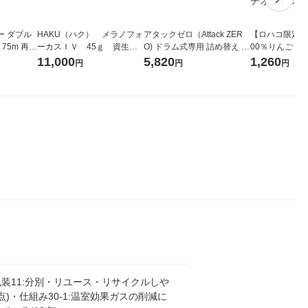
ー ダブル
HAKU（ハク） メラノフォ
アタックゼロ（Attack ZER
【ロハコ限定】
生
ーカスＩＶ 45ｇ 資生
O) ドラム式専用 詰め替え メ
00％りんごジュー
ィフラワー
堂 おまけ付き
ガジャンボ 2300g 1セット
箱（18本入）
11,000
5,820
1,260
円
円
円
パック12
（2個入) 洗濯洗剤 花王
【クイズ付き】
り
ク】（イチオシ
ル
装11:分別・リユース・リサイクルしや
0点)・仕組み30-1:温室効果ガスの削減に