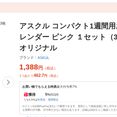
アスクル コンパクト1週間
レンダー ピンク １セット（
オリジナル
ブランド：
ASKUL
1,388
円
（税込）
462.7
1つあたり
円
（税込）
お買い物でもらえる特典
最大付与率7%
5
獲得
%
(62pt)
うち4.5%は
利用先・期間限定
ログイン&全額PayPay支払いで獲得できます。原則として税抜金額に対し付与
も実際の付与数、付与率が少ない場合があります。詳細は内訳からご確認くださ