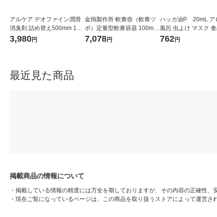
アルケア デオファイン潤滑
金鵄製作所 軟膏壺（軟膏ツ
ハッカ油P 20mL ア
消臭剤 詰め替え500mm 1箱
ボ）定量型軟膏容器 100mL
風呂 虫よけ マスク 
（1コ入）20882【ストーマ
ホワイト（白） 1セット（1
物 健栄製薬
3,980
7,078
762
円
円
円
装具用】
00個：20個入×5袋）
最近見た商品
掲載商品の情報について
・
掲載している情報の精度には万全を期しておりますが、その内容の正確性、
・
現在ご覧になっているページは、この商品を取り扱うストアによって運営さ