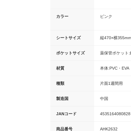
カラー
ピンク
シートサイズ
縦470×横355m
ポケットサイズ
薬保管ポケット:縦
材質
本体:PVC・EVA
種類
片面1週間用
製造国
中国
JANコード
4535164080828
商品番号
AHK2632