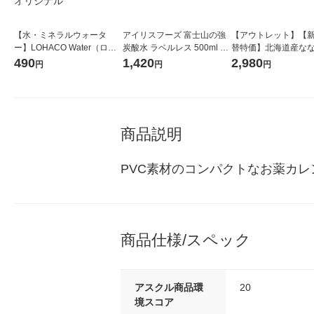
【水・ミネラルウォータ
アイリスフーズ 富士山の強
【アウトレット】【
ー】LOHACO Water（ロハ
炭酸水 ラベルレス 500ml 1
替特価】北海道産な
コウォーター）2L ラベルレ
箱（24本入）
し 無洗米 5kg 1袋 
490
1,420
2,980
円
円
円
ス 1箱（5本入）（イチオ
米 木徳神糧 オリジナ
シ） オリジナル
商品説明
PVC素材のコンパクトなお薬カ
商品仕様/スペック
アスクル商品環
20
境スコア