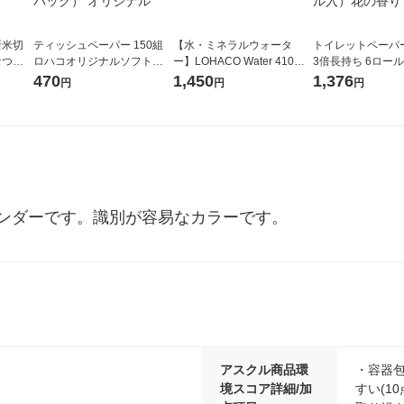
新米切
ティッシュペーパー 150組
【水・ミネラルウォータ
トイレットペーパ
なつぼ
ロハコオリジナルソフトパ
ー】LOHACO Water 410ml
3倍長持ち 6ロール 75m 再
令和7年産
ックティッシュ フィオナ オ
1箱（20本入）ラベルレス
紙配合 スコッテ
470
1,450
1,376
円
円
円
ル
リジナル 1セット（10個：
（イチオシ） オリジナル
パック 1セット（2
5個入×2パック） オリジナ
ロール入）花の香
ル
レンダーです。識別が容易なカラーです。
アスクル商品環
・容器包
境スコア詳細/加
すい(1