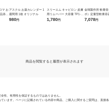
ロマ お
アスクル お薬カレンダー 1
スリーエム キャビロン 皮膚
金鵄製作所 軟膏
食品添加
週間用 1枚 オリジナル
用リムーバー 大容量 TP1-L5
ボ）定量型軟膏容器 
0
クリーム色（うす黄
980
1,780
7,078
円
円
円
ト（100個：20個
商品を閲覧すると履歴が表示されます
安全性、有用性を保証するものではありません。
れています。ページに記載されている内容や商品、ご購入に関するご質問は、直接各