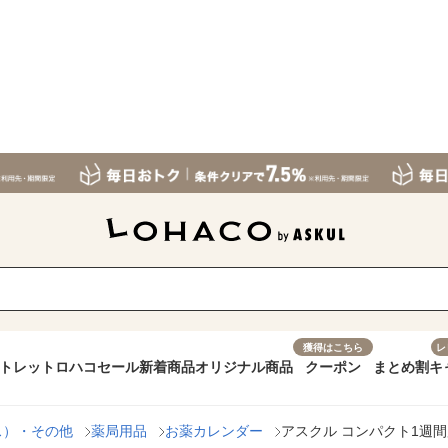
獲得はこちら
レ
トレット
ロハコセール
新着商品
オリジナル商品
クーポン
まとめ割
キ
ス）・その他
薬局用品
お薬カレンダー
アスクル コンパクト1週間