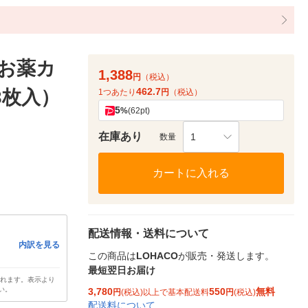
用お薬カ
1,388
円
（税込）
462.7
3枚入）
1つあたり
円
（税込）
5
%
(62pt)
在庫あり
1
数量
カートに入れる
配送情報・送料について
内訳を見る
この商品は
LOHACO
が販売・発送します。
最短翌日お届け
されます。表示より
い。
3,780
550
無料
円
(税込)以上で基本配送料
円
(税込)
配送料について