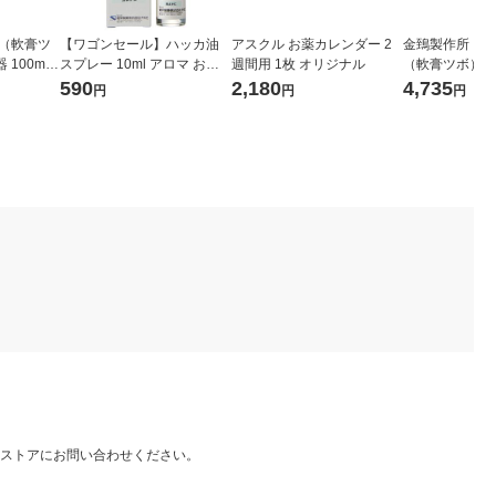
壺（軟膏ツ
【ワゴンセール】ハッカ油
アスクル お薬カレンダー 2
金鵄製作所 ア
100mL
スプレー 10ml アロマ お風
週間用 1枚 オリジナル
（軟膏ツボ）増
） 1セッ
呂 虫よけ マスク 食品添加物
器 12mL ク
590
2,180
4,735
円
円
円
入×5袋）
健栄製薬
黄） 1セット（
入×5袋）
ストアにお問い合わせください。