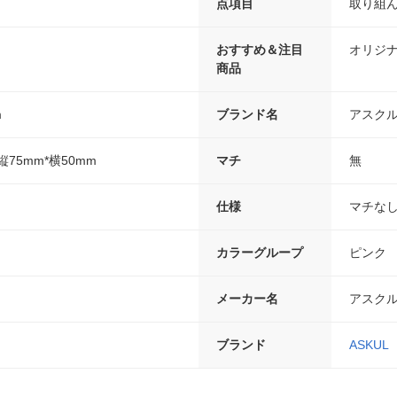
点項目
取り組ん
おすすめ＆注目
オリジ
商品
m
ブランド名
アスク
75mm*横50mm
マチ
無
仕様
マチな
カラーグループ
ピンク
メーカー名
アスク
ブランド
ASKUL