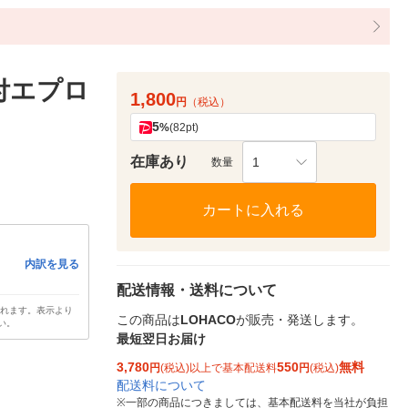
付エプロ
1,800
円
（税込）
5
%
(82pt)
在庫あり
1
数量
カートに入れる
内訳を見る
配送情報・送料について
されます。表示より
この商品は
LOHACO
が販売・発送します。
い。
最短翌日お届け
3,780
550
無料
円
(税込)以上で基本配送料
円
(税込)
配送料について
※
一部の商品につきましては、基本配送料を当社が負担