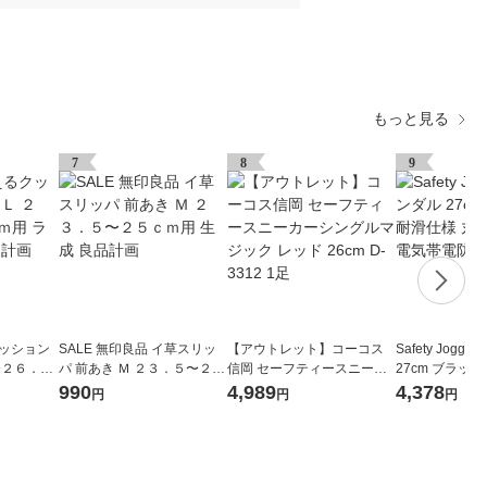
もっと見る
7
8
9
クッション
SALE 無印良品 イ草スリッ
【アウトレット】コーコス
Safety Jogg
〜２６．５
パ 前あき Ｍ ２３．５〜２５
信岡 セーフティースニーカ
27cm ブラック
ー 良品計
ｃｍ用 生成 良品計画
ーシングルマジック レッド
洗い可能 静電気
990
4,989
4,378
円
円
円
26cm D-3312 1足
27.0