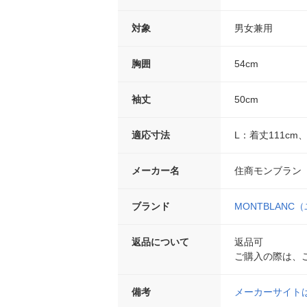
対象
男女兼用
胸囲
54cm
袖丈
50cm
適応寸法
L：着丈111cm
メーカー名
住商モンブラン
ブランド
MONTBLANC
返品について
返品可
ご購入の際は、
備考
メーカーサイト