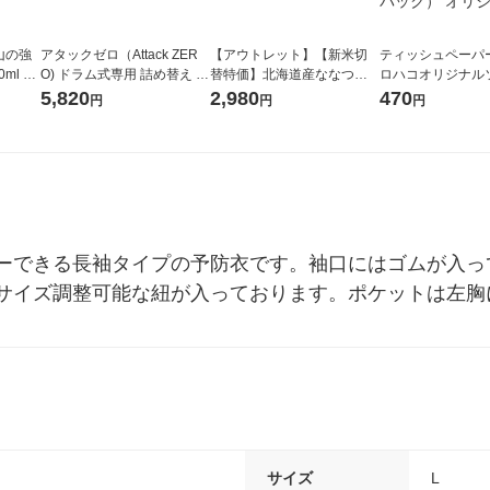
山の強
アタックゼロ（Attack ZER
【アウトレット】【新米切
ティッシュペーパー
ml 1
O) ドラム式専用 詰め替え メ
替特価】北海道産ななつぼ
ロハコオリジナル
ガジャンボ 2300g 1セット
し 無洗米 5kg 1袋 令和7年産
ックティッシュ フ
5,820
2,980
470
円
円
円
（2個入) 洗濯洗剤 花王
米 木徳神糧 オリジナル
リジナル 1セット
5個入×2パック）
ル
ーできる長袖タイプの予防衣です。袖口にはゴムが入っ
サイズ調整可能な紐が入っております。ポケットは左胸
サイズ
L