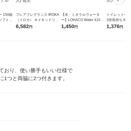
 150組
フレアフレグランス IROKA
【水・ミネラルウォータ
トイレットペー
ソフトパ
（イロカ） ネイキッドリリ
ー】LOHACO Water 410ml
3倍長持ち 6ロール 75
ィオナ オ
ーの香り 柔軟剤 詰め替え 超
1箱（20本入）ラベルレス
紙配合 スコッ
6,582
1,450
1,376
円
円
円
（10個：
特大 1200ml 1セット（5個
（イチオシ） オリジナル
パック 1セット
 オリジナ
入) 花王
ロール入）花の
ており、使い勝手もいい仕様で
に1つと両脇に2つ付きます。