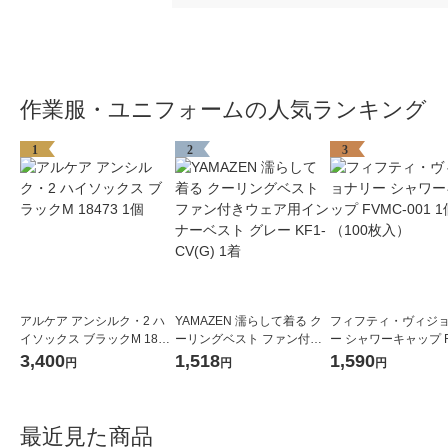
作業服・ユニフォームの人気ランキング
1
2
3
アルケア アンシルク・2 ハ
YAMAZEN 濡らして着る ク
フィフティ・ヴィジ
イソックス ブラックM 1847
ーリングベスト ファン付き
ー シャワーキャップ F
3 1個
ウェア用インナーベスト グ
001 1個（100枚入）
3,400
1,518
1,590
円
円
円
レー KF1-CV(G) 1着
最近見た商品