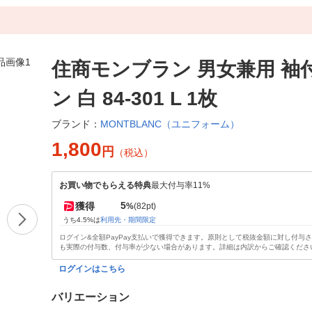
住商モンブラン 男女兼用 袖
ン 白 84-301 L 1枚
MONTBLANC（ユニフォーム）
ブランド：
1,800
円
（税込）
お買い物でもらえる特典
最大付与率11%
5
獲得
%
(82pt)
うち4.5%は
利用先・期間限定
ログイン&全額PayPay支払いで獲得できます。原則として税抜金額に対し付与
も実際の付与数、付与率が少ない場合があります。詳細は内訳からご確認くださ
ログインはこちら
バリエーション