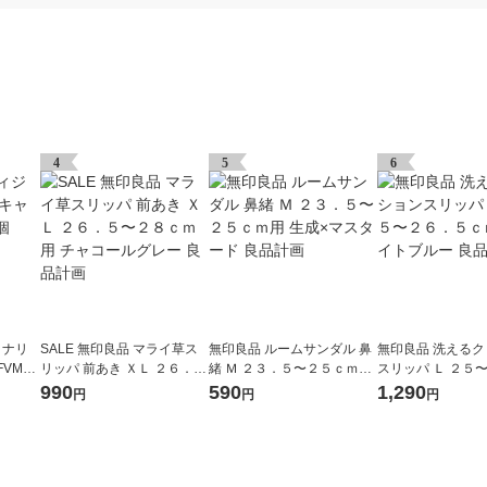
4
5
6
ョナリ
SALE 無印良品 マライ草ス
無印良品 ルームサンダル 鼻
無印良品 洗える
VMC-
リッパ 前あき ＸＬ ２６．
緒 Ｍ ２３．５〜２５ｃｍ用
スリッパ Ｌ ２５
５〜２８ｃｍ用 チャコール
生成×マスタード 良品計画
ｃｍ用 ライトブル
990
590
1,290
円
円
円
グレー 良品計画
画