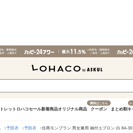
獲得はこちら
レ
トレット
ロハコセール
新着商品
オリジナル商品
クーポン
まとめ割
キ
ム
予防衣
予防衣
住商モンブラン 男女兼用 袖付エプロン 白 84-301