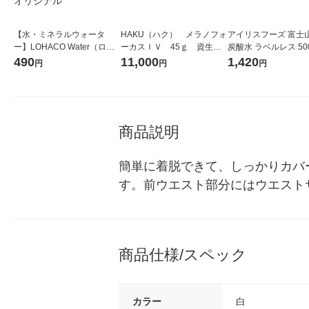
【水・ミネラルウォータ
HAKU（ハク） メラノフォ
アイリスフーズ 富士
ー】LOHACO Water（ロハ
ーカスＩＶ 45ｇ 資生
炭酸水 ラベルレス 500
コウォーター）2L ラベルレ
堂 おまけ付き
箱（24本入）
490
11,000
1,420
円
円
円
ス 1箱（5本入）（イチオ
シ） オリジナル
商品説明
簡単に着脱できて、しっかりカバ
す。前ウエスト部分にはウエスト
商品仕様/スペック
カラー
白