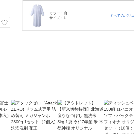
カラー：
白
すべてのバリ
サイズ：
L