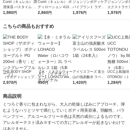
Curel（キュレル） 潤
Curel（キュレル） ボ
ジョンソンボディケア
ジョンソンボ
浸保湿 バスタイム モ
ディローション 410m
バイブラント ラディ
エクストラケ
イストバリアクリーム
1,980
L+110mLセット 花王
2,860
アンス アロマミルク
1,976
ミルク 500ml
1,976
円
円
円
円
310g 花王 敏感肌 乾
500ml 2個 ボディロー
ョンソンエン
燥ケア
ション
ソン
こちらの商品もおすすめ
THE BODY SHOP
【水・ミネラルウォー
アイリスフーズ 富士
UCC上島珈琲 
（ザボディショップ）
ター】LOHACO Wate
山の強炭酸水 ラベル
OTONOU（
ボディヨーグルト PG
2,970
r（ロハコウォータ
490
レス 500ml 1箱（24
1,420
ウ） by BLAC
1,284
円
円
円
円
200ml（香り：ピンク
ー）2L ラベルレス 1
本入）
00ml 1セッ
グレープフルーツ）
箱（5本入）（イチオ
商品説明
シ） オリジナル
くつろぐ香りに包まれながら、大人の乾燥しぼみにアプローチ。弾
むようなハリとツヤで満たしていくボディ用美容液。弱酸性、パラ
ベンフリー、アルコールフリー※色は天然の成分によるものです。
アレルギーテスト済み※すべての方にアレルギーが起きないわけで
はありません。