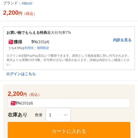
ブランド：
Attenir
2,200
円
（税込）
お買い物でもらえる特典
最大付与率7%
内訳を見る
5
獲得
%
(101pt)
うち4.5%は
利用先・期間限定
ログイン&全額PayPay支払いで獲得できます。原則として税抜金額に対し付与されます。
表示よりも実際の付与数、付与率が少ない場合があります。詳細は内訳からご確認くださ
い。
ログインはこちら
2,200
円
（税込）
5
%
(101pt)
在庫あり
1
数量
カートに入れる