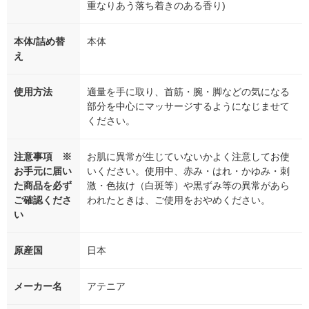
重なりあう落ち着きのある香り)
本体/詰め替
本体
え
使用方法
適量を手に取り、首筋・腕・脚などの気になる
部分を中心にマッサージするようになじませて
ください。
注意事項 ※
お肌に異常が生じていないかよく注意してお使
お手元に届い
いください。使用中、赤み・はれ・かゆみ・刺
た商品を必ず
激・色抜け（白斑等）や黒ずみ等の異常があら
ご確認くださ
われたときは、ご使用をおやめください。
い
原産国
日本
メーカー名
アテニア