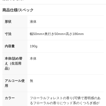
商品仕様/スペック
形状
液体
寸法
幅50mm×奥行き50mm×高さ186mm
内容量
190g
本体/詰め替
本体
え（生活用
品）
アルコール使
無
用
カラー
フローラルフォレストの香り(可憐で透明感のあ
るフローラルの香りにウッド系のくつろぎ感が