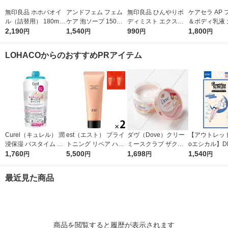
無印良品 ホホバオイ
アンドフェム フェム
無印良品 ひんやりボ
ケアセラ AP
ル（詰替用） 180mL
ケア 泡ソープ 150ml
ディミスト エクスト
＆ボディ乳液 
良品計画
2,190
牛乳石鹸共進社
1,540
ラクール １５０ｍＬ
990
ポンプ 400m
1,800
円
円
円
円
良品計画
製薬
LOHACOからのおすすめPRアイテム
Curel（キュレル） 潤
est（エスト） ブライ
ダヴ（Dove）クリー
【アウトレッ
浸保湿 バスタイム モ
トニング リペア ハン
ミースクラブ ザクロ
oエシカル】D
イストバリアクリーム
1,760
ドセラム おまけ付き
5,500
＆シアバター 298g ユ
1,698
ンビーナ ス
1,540
円
円
円
円
つけかえ用 310g 花王
ニリーバ
グ 超着圧エ
敏感肌 乾燥ケア
ハイソックス
最近見た商品
とシート付き） 
4778 1足
商品を閲覧すると履歴が表示されます