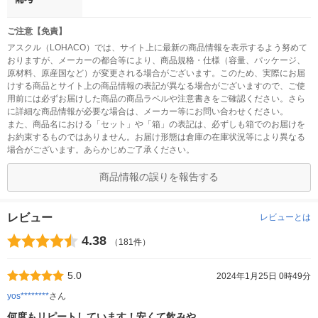
ご注意【免責】
アスクル（LOHACO）では、サイト上に最新の商品情報を表示するよう努めて
おりますが、メーカーの都合等により、商品規格・仕様（容量、パッケージ、
原材料、原産国など）が変更される場合がございます。このため、実際にお届
けする商品とサイト上の商品情報の表記が異なる場合がございますので、ご使
用前には必ずお届けした商品の商品ラベルや注意書きをご確認ください。さら
に詳細な商品情報が必要な場合は、メーカー等にお問い合わせください。
また、商品名における「セット」や「箱」の表記は、必ずしも箱でのお届けを
お約束するものではありません。お届け形態は倉庫の在庫状況等により異なる
場合がございます。あらかじめご了承ください。
商品情報の誤りを報告する
レビュー
レビューとは
4.38
（181件）
5.0
2024年1月25日 0時49分
yos********
さん
何度もリピートしています！安くて飲みや…