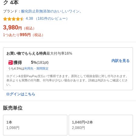
ク 4本
ブランド：
酸化防止剤無添加のおいしいワイン。
4.38 （181件のレビュー）
3,980
円
（税込）
995
1つあたり
円
（税込）
お買い物でもらえる特典
最大付与率16%
内訳を見る
5
獲得
%
(181pt)
うち4.5%は
利用先・期間限定
ログイン&全額PayPay支払いで獲得できます。原則として税抜金額に対し付与されます。
表示よりも実際の付与数、付与率が少ない場合があります。詳細は内訳からご確認くださ
い。
ログインはこちら
販売単位
1本
1,040円×2本
1,098円
2,080円