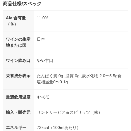
商品仕様/スペック
Alc.含有量
11.0%
（％）
ワインの生産
日本
地または国
ワイン飲み口
やや甘口
栄養成分表示
たんぱく質 0g ,脂質 0g ,炭水化物 2.0〜5.5g食
塩相当量0〜0.1g
最適飲用温度
4〜8℃
輸入・販売元
サントリービア＆スピリッツ（株）
エネルギー
73kcal（100mlあたり）