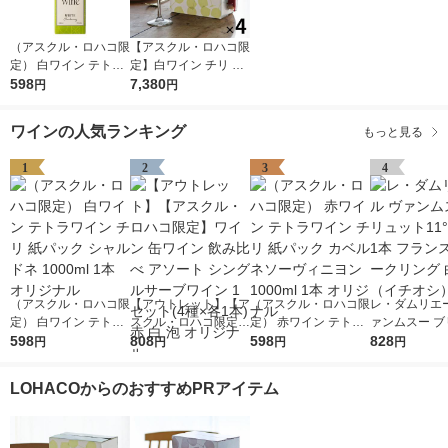
（アスクル・ロハコ限
【アスクル・ロハコ限
定） 白ワイン テトラ
定】白ワイン チリ サ
ワイン チリ 紙パック
598
ンタ レジーナ BIB シ
7,380
円
円
シャルドネ 1000ml 1
ャルドネ 3L 4個 辛口
本 オリジナル
オリジナル
ワインの人気ランキング
もっと見る
1
2
3
4
（アスクル・ロハコ限
【アウトレット】【ア
（アスクル・ロハコ限
レ・ダムリエー
定） 白ワイン テトラ
スクル・ロハコ限定】
定） 赤ワイン テトラ
ァンムスー ブ
ワイン チリ 紙パック
598
ワイン 缶ワイン 飲み
808
ワイン チリ 紙パック
598
ト11°750ml 
828
円
円
円
円
シャルドネ 1000ml 1
比べ アソート シング
カベルネソーヴィニヨ
ンス スパーク
本 オリジナル
ルサーブワイン 1セッ
ン 1000ml 1本 オリジ
白 辛口（イチ
LOHACOからのおすすめPRアイテム
ト(4種×各1本) 赤 白
ナル
泡 オリジナル