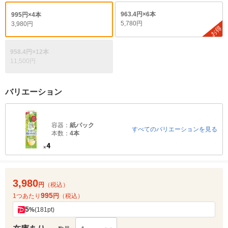
963.4円×6本
995円×4本
5,780円
3,980円
お得
958.4円×12本
11,500円
バリエーション
容器：
紙パック
すべてのバリエーションを見る
本数：
4本
3,980
円
（税込）
995
1つあたり
円
（税込）
5
%
(181pt)