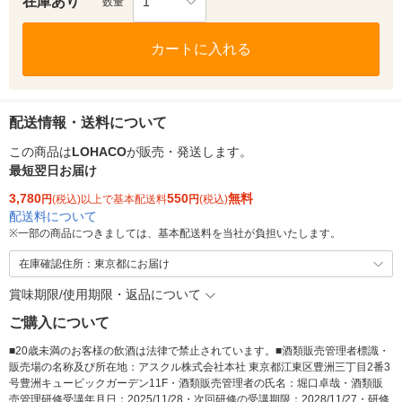
在庫あり
1
数量
カートに入れる
配送情報・送料について
この商品は
LOHACO
が販売・発送します。
最短翌日お届け
3,780
550
無料
円
(税込)以上で基本配送料
円
(税込)
配送料について
※
一部の商品につきましては、基本配送料を当社が負担いたします。
在庫確認住所：東京都にお届け
賞味期限/使用期限・返品について
ご購入について
■20歳未満のお客様の飲酒は法律で禁止されています。■酒類販売管理者標識・
販売場の名称及び所在地：アスクル株式会社本社 東京都江東区豊洲三丁目2番3
号豊洲キュービックガーデン11F・酒類販売管理者の氏名：堀口卓哉・酒類販
売管理研修受講年月日：2025/11/28・次回研修の受講期限：2028/11/27・研修