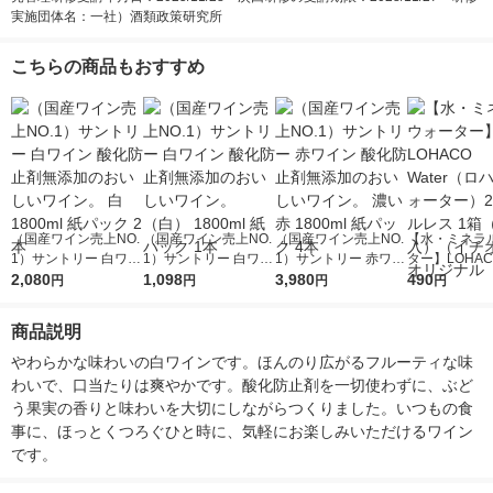
実施団体名：一社）酒類政策研究所
こちらの商品もおすすめ
（国産ワイン売上NO.
（国産ワイン売上NO.
（国産ワイン売上NO.
【水・ミネラ
1）サントリー 白ワイ
1）サントリー 白ワイ
1）サントリー 赤ワイ
ター】LOHACO
ン 酸化防止剤無添加
2,080
ン 酸化防止剤無添加
1,098
ン 酸化防止剤無添加
3,980
r（ロハコウォ
490
円
円
円
円
のおいしいワイン。
のおいしいワイン。
のおいしいワイン。
ー）2L ラベル
白 1800ml 紙パック 2
（白） 1800ml 紙パッ
濃い赤 1800ml 紙パッ
箱（5本入）
商品説明
本
ク 1本
ク 4本
シ） オリジナ
やわらかな味わいの白ワインです。ほんのり広がるフルーティな味
わいで、口当たりは爽やかです。酸化防止剤を一切使わずに、ぶど
う果実の香りと味わいを大切にしながらつくりました。いつもの食
事に、ほっとくつろぐひと時に、気軽にお楽しみいただけるワイン
です。