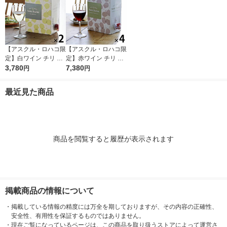
【アスクル・ロハコ限
【アスクル・ロハコ限
定】白ワイン チリ サ
定】赤ワイン チリ サ
ンタ レジーナ BIB シ
3,780
ンタ レジーナ BIB カ
7,380
円
円
ャルドネ 3L 2個 辛口
ベルネ ソーヴィニヨ
オリジナル
ン 3L 4個 フルボディ
最近見た商品
オリジナル
商品を閲覧すると履歴が表示されます
掲載商品の情報について
・
掲載している情報の精度には万全を期しておりますが、その内容の正確性、
安全性、有用性を保証するものではありません。
・
現在ご覧になっているページは、この商品を取り扱うストアによって運営さ