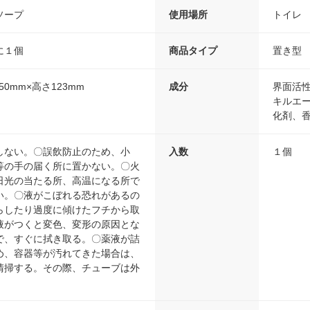
ソープ
使用場所
トイレ
に１個
商品タイプ
置き型
50mm×高さ123mm
成分
界面活性
キルエ
化剤、
しない。〇誤飲防止のため、小
入数
１個
等の手の届く所に置かない。〇火
日光の当たる所、高温になる所で
い。〇液がこぼれる恐れがあるの
らしたり過度に傾けたフチから取
液がつくと変色、変形の原因とな
で、すぐに拭き取る。〇薬液が詰
め、容器等が汚れてきた場合は、
清掃する。その際、チューブは外