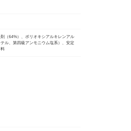
剤（64%）、ポリオキシアルキレンアル
ーテル、第四級アンモニウム塩系）、安定
香料