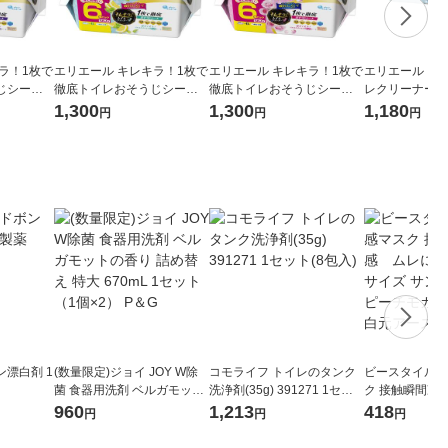
ラ！1枚で
エリエール キレキラ！1枚で
エリエール キレキラ！1枚で
エリエール キ
じシート
徹底トイレおそうじシート
徹底トイレおそうじシート
レクリーナー 
1パック（1
シトラスミント 詰め替え 大
ローズ 詰め替え 大容量 1パ
うじシート 香
1,300
1,300
1,180
円
円
円
9.9％・消
容量 1パック（10枚入×6
ック（10枚入×6個）除菌99.
い無香性 詰め替
大王製紙
個）除菌99.9％・消臭・抗
9％・消臭・抗菌・防臭 大王
（20枚入×3個
菌 大王製紙
製紙
漂白剤 1
(数量限定)ジョイ JOY W除
コモライフ トイレのタンク
ビースタイル 
菌 食器用洗剤 ベルガモット
洗浄剤(35g) 391271 1セッ
ク 接触瞬間冷
の香り 詰め替え 特大 670mL
ト(8包入)
い ふつうサイ
960
1,213
418
円
円
円
1セット（1個×2） P＆G
ージュ×ピーチ
て 白元アース 