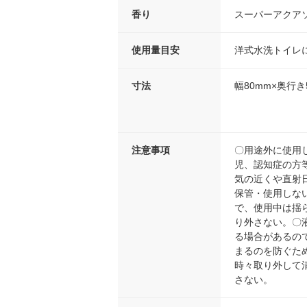
香り
スーパーアクア
使用量目安
洋式水洗トイレ
寸法
幅80mm×奥行き
注意事項
〇用途外に使用
児、認知症の方
気の近くや直射
保管・使用しな
で、使用中は揺
り外さない。〇
る場合があるの
まるのを防ぐた
時々取り外して
さない。