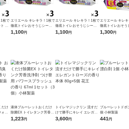
1枚で
エリエール キレキラ！1枚で
エリエール キレキラ！1枚で
エリエール キレキ
ト シ
徹底トイレおそうじシート
徹底トイレおそうじシート
徹底トイレおそう
セット
ローズ 詰め替え 1セット（3
詰め替え 1セット（20枚入×
詰め替え 大容量 
1,100
1,100
1,300
円
円
円
大王製紙
パック） 除菌99.9％・消
3パック）除菌99.9％・消
0枚入×6個）除菌9
臭・抗菌・防臭 大王製紙
臭・抗菌・防臭 大王製紙
臭・抗菌・防臭 
くだけ
液体ブルーレットおくだけ
トイレマジックリン 流すだ
ブルーレットドボン
ウォッ
除菌EX トイレタンク芳香洗
けで勝手にキレイ エレガン
個 小林製薬
1個 小
浄剤 つけ替用 パワースプラ
トローズの香り 本体 80g×5
1,223
3,600
441
円
円
円
ッシュの香り 67ml 1セット
個 花王
（3個）小林製薬