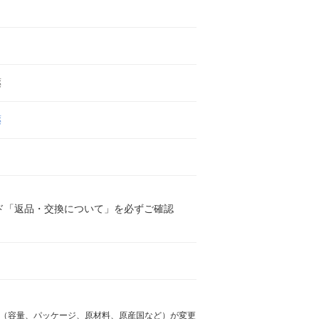
薬
薬
ド「返品・交換について」を必ずご確認
様（容量、パッケージ、原材料、原産国など）が変更