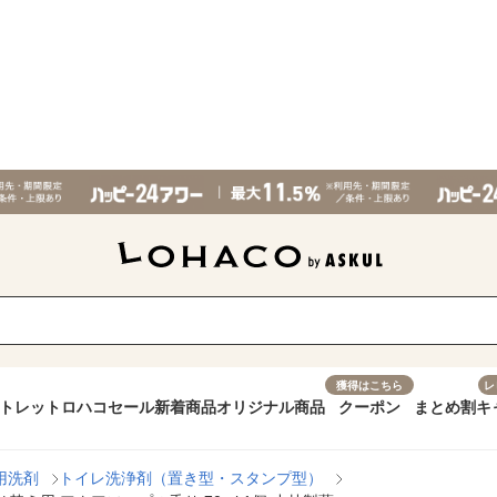
獲得はこちら
レ
トレット
ロハコセール
新着商品
オリジナル商品
クーポン
まとめ割
キ
用洗剤
トイレ洗浄剤（置き型・スタンプ型）