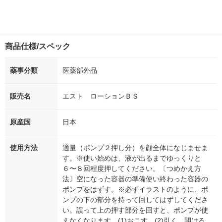
商品仕様/スペック
薬事分類
医薬部外品
販売名
エスト ローションＢＳ
原産国
日本
使用方法
適量（ポンプ２押し分）を顔全体になじませま
す。※使い始めは、液が出るまでゆっくりと
６〜８回程度押してください。〔つめかえ方
法〕空になった容器の準備使い終わった容器の
ポンプをはずす。※必ずイラストのように、ポ
ンプの下の部分を持って回してはずしてくださ
い。誤って上の押す部分を回すと、ポンプが使
えなくなります。(1)おこす。(2)引く、開ける。