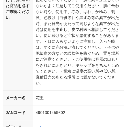
た商品を必ず
ないかよく注意してご使用ください。肌に合わ
ご確認くださ
ない時や、使用中、赤み、はれ、かゆみ、刺
い
激、色抜け（白斑等）や黒ずみ等の異常が出た
時、また日光があたって同じような異常が出た
時は使用を中止し、皮フ科医へ相談してくださ
い。使い続けると症状が悪化することがありま
す。・目に入らないように注意し、入った時
は、すぐに充分洗い流してください。・子供や
認知症の方などの誤飲等を防ぐため、置き場所
にご注意ください。・ご使用後は容器の口もと
をきれいにふきとり、キャップをきちんとしめ
てください。・極端に温度の高い所や低い所、
直射日光のあたる場所には置かないでくださ
い。
メーカー名
花王
JANコード
4901301459602