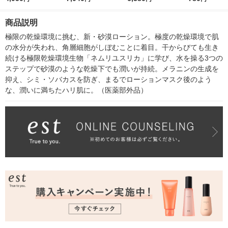
王
方 120g
なりたい方 130ml
商品説明
極限の乾燥環境に挑む、新・砂漠ローション。極度の乾燥環境で肌
の水分が失われ、角層細胞がしぼむことに着目。干からびても生き
続ける極限乾燥環境生物「ネムリユスリカ」に学び、水を操る3つの
ステップで砂漠のような乾燥下でも潤いが持続。メラニンの生成を
抑え、シミ・ソバカスを防ぎ、まるでローションマスク後のよう
な、潤いに満ちたハリ肌に。（医薬部外品）