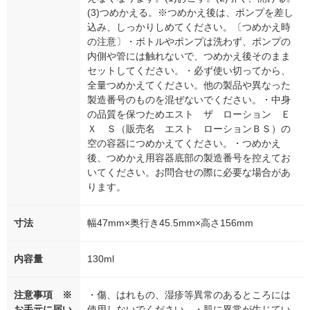
(3)つめかえる。※つめかえ後は、ポンプを差し
込み、しっかりしめてください。〔つめかえ時
の注意〕・ボトルやポンプは洗わず、ポンプの
内側や管には触れないで、つめかえ後そのまま
セットしてください。・必ず使い切ってから、
全量つめかえてください。他の製品や異なった
製造番号のものを混ぜないでください。・中身
の品質を保つためエスト ザ ローション Ｅ
Ｘ Ｓ（販売名 エスト ローションＢＳ）の
空の容器につめかえてください。・つめかえ
後、つめかえ用容器底部の製造番号を控えてお
いてください。お問合せの際に必要な場合があ
ります。
寸法
幅47mm×奥行き45.5mm×高さ156mm
内容量
130ml
注意事項 ※
・傷、はれもの、湿疹等異常のあるところには
お手元に届い
使用しないでください。・肌に異常が生じてい