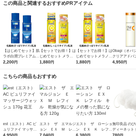
この商品と関連するおすすめPRアイテム
【はじめてセット】肌
【セットでお得！】は
【セットでお得！】は
Obagi（オ
ラボ白潤プレミアム薬
じめてセット メラノC
じめてセットメラノC
クリアアドバ
用浸透美白化粧水＋乳
2,200
C薬用しみ対策美白化
1,880
C薬用しみ対策美白化
1,880
ーション 本体 1
4,950
円
円
円
円
液
粧水しっとり＋乳液
粧水＋乳液
ロート製薬
こちらの商品もおすすめ
est（エスト） AC ピ
エスト ザ エマルジ
エスト ザ ローショ
無印良品 のび
ュリファイ マッサー
ョン ＥＸ Ｍ レフ
ン ＥＸ Ｋ レフィ
ディーネット 
ジウォッシュ 170g 花
4,950
ィル 乾燥が気になる
7,040
ル キメの整った肌に
6,380
0cm 2個 良
780
円
円
円
円