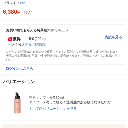
ブランド：
est
6,380
円
（税込）
お買い物でもらえる特典
最大付与率11%
内訳を見る
5
獲得
%
(292pt)
うち4.5%は
利用先・期間限定
ログイン&全額PayPay支払いで獲得できます。原則として税抜金額に対し付与されます。
表示よりも実際の付与数、付与率が少ない場合があります。詳細は内訳からご確認くださ
い。
ログインはこちら
バリエーション
容量：
レフィル/130ml
タイプ：
S 潤って明るく透明感のある肌になりたい方
すべてのバリエーションを見る