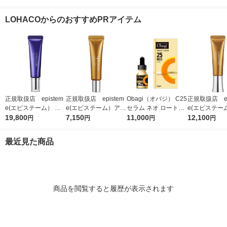
フェイスマスク 乾燥
計画
高保湿
LOHACOからのおすすめPRアイテム
正規取扱店 epistem
正規取扱店 epistem
Obagi（オバジ） C25
正規取扱店 ep
e(エピステーム） ス
e(エピステーム）アイ
セラム ネオ ロート製
e(エピステー
テムサイエンスアイ 1
19,800
パーフェクトショット
7,150
薬
11,000
パーフェクト
12,100
円
円
円
円
8g アイクリーム
b 9g アイクリーム
b 18g ア
最近見た商品
商品を閲覧すると履歴が表示されます