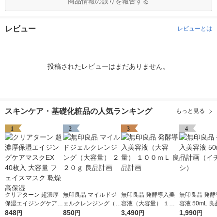
商品情報の誤りを報告する
レビュー
レビューとは
投稿されたレビューはまだありません。
スキンケア・基礎化粧品の人気ランキング
もっと見る
1
2
3
4
クリアターン 超濃厚
無印良品 マイルドジ
無印良品 発酵導入美
無印良品 発酵
保湿エイジングケアマ
ェルクレンジング（大
容液（大容量） １０
容液 50mL 
スクEX 40枚入 大容量
848
容量） ２２０ｇ 良品
850
０ｍＬ 良品計画
3,490
（イチオシ）
1,990
円
円
円
円