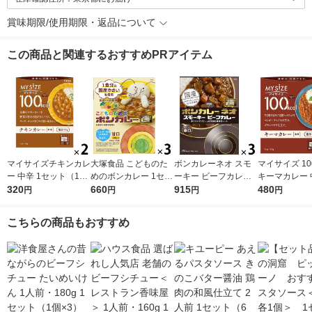
賞味期限/使用期限・返品について
この商品と関連するおすすめPRアイテム
マイサイズチキンカレ
大塚食品 こどものた
ボンカレーネオ スモ
マイサイズ 100
ー 中辛 1セット（1個
めのボンカレー 1セッ
ーキー ビーフカレー
キーマカレー 
（100g）×2） 100k
320
ト（3食） レンジ対応
660
薫りとコク 辛口 1セ
915
人前・100g 
480
円
円
円
円
cal レンジ対応レト
ット（1個（200g）×
（3個）大塚食
ルト 大塚食品
3） レンジ対応レト
ジ対応 レトル
こちらの商品もおすすめ
ルト 大塚食品