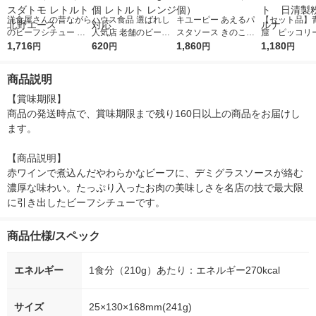
洋食屋さんの昔ながら
ハウス食品 選ばれし
キユーピー あえるパ
【セット品】
のビーフシチュー た
人気店 老舗のビーフ
スタソース きのこバ
窟 ピッコリ
いめいけん 1人前・18
1,716
シチュー＜レストラン
620
ター醤油 鶏肉の和風
1,860
すすめパスタ
1,180
円
円
円
円
0g 1セット（1個×3）
香味屋＞ 1人前・160
仕立て 2人前 1セット
5種×各1個＞
スダトモ レトルト 北
g 1個 レトルト レンジ
（6個）
ト 日清製粉
商品説明
野エース
対応
【賞味期限】

商品の発送時点で、賞味期限まで残り160日以上の商品をお届けし
ます。

【商品説明】

赤ワインで煮込んだやわらかなビーフに、デミグラスソースが絡む
濃厚な味わい。たっぷり入ったお肉の美味しさを名店の技で最大限
に引き出したビーフシチューです。
商品仕様/スペック
エネルギー
1食分（210g）あたり：エネルギー270kcal
サイズ
25×130×168mm(241g)