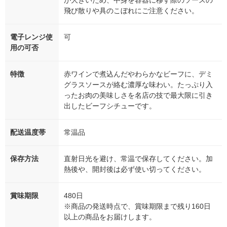
が大きいため、中身を容器に移す際のソースの
飛び散りや具のこぼれにご注意ください。
電子レンジ使
可
用の可否
特徴
赤ワインで煮込んだやわらかなビーフに、デミ
グラスソースが絡む濃厚な味わい。たっぷり入
ったお肉の美味しさを名店の技で最大限に引き
出したビーフシチューです。
配送温度帯
常温品
保存方法
直射日光を避け、常温で保存してください。加
熱後や、開封後は必ず使い切ってください。
賞味期限
480日
※商品の発送時点で、賞味期限まで残り160日
以上の商品をお届けします。