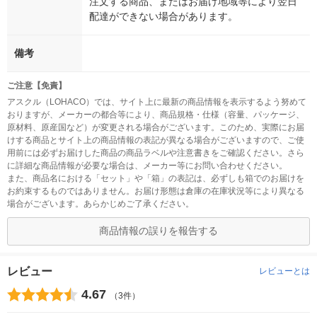
注文する商品、またはお届け地域等により翌日
配達ができない場合があります。
備考
ご注意【免責】
アスクル（LOHACO）では、サイト上に最新の商品情報を表示するよう努めて
おりますが、メーカーの都合等により、商品規格・仕様（容量、パッケージ、
原材料、原産国など）が変更される場合がございます。このため、実際にお届
けする商品とサイト上の商品情報の表記が異なる場合がございますので、ご使
用前には必ずお届けした商品の商品ラベルや注意書きをご確認ください。さら
に詳細な商品情報が必要な場合は、メーカー等にお問い合わせください。
また、商品名における「セット」や「箱」の表記は、必ずしも箱でのお届けを
お約束するものではありません。お届け形態は倉庫の在庫状況等により異なる
場合がございます。あらかじめご了承ください。
商品情報の誤りを報告する
レビュー
レビューとは
4.67
（3件）