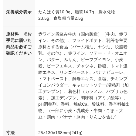
栄養成分表示
たんぱく質10.9g、脂質14.7g、炭水化物
23.5g、食塩相当量2.5g
原材料 ※お
赤ワイン煮込み牛肉（国内製造）（牛肉、赤ワ
手元に届いた
イン、その他）、フライドポテト、乳等を主要
商品を必ずご
原料とする食品（パーム核油、ヤシ油、脱脂粉
確認ください
乳、その他）、赤ワイン、ソテー・ド・オニオ
ン、バター、みりん、ビーフブイヨン、小麦
粉、ビーフエキス、チャツネ、砂糖、トマト濃
縮エキス、リンゴペースト、バナナピューレ、
トマトペースト、酵母エキス、食塩、チキンブ
イヨンパウダー、キャロットソテー/増粘剤（加
工デンプン）、着色料（カラメル、パプリカ色
素）、加工デンプン、調味料（アミノ酸等）、
pH調整剤、香料、焼成Ca、酸味料、香辛料抽出
物、（一部に小麦・乳成分・牛肉・ごま・大
豆・鶏肉・バナナ・豚肉・りんごを含む）
寸法
25×130×168mm(241g)