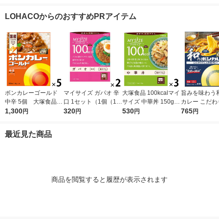
（1袋×2） 良品計画
2） 良品計画（イチオ
セット（1袋×2） 良品
1セット(2個入
（イチオシ）
シ）
計画（イチオシ）
LOHACOからのおすすめPRアイテム
ボンカレーゴールド
マイサイズ ガパオ 辛
大塚食品 100kcalマイ
旨みを味わう
中辛 5個 大塚食品
口 1セット（1個（10
サイズ 中華丼 150g 3
カレー こだわ
レンジ対応
1,300
0g）×2） 100kcal
320
個 カロリーコントロ
530
の和風カレ
765
円
円
円
円
レンジ対応レトルト
ール レンジ調理 簡単
1セット（1個（
大塚食品
便利
g）×3） レ
最近見た商品
1セット（1個
商品を閲覧すると履歴が表示されます