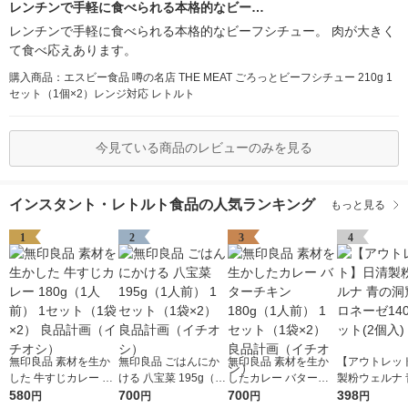
レンチンで手軽に食べられる本格的なビー…
レンチンで手軽に食べられる本格的なビーフシチュー。 肉が大きく
て食べ応えあります。
購入商品：エスビー食品 噂の名店 THE MEAT ごろっとビーフシチュー 210g 1
セット（1個×2）レンジ対応 レトルト
今見ている商品のレビューのみを見る
インスタント・レトルト食品の人気ランキング
もっと見る
1
2
3
4
無印良品 素材を生か
無印良品 ごはんにか
無印良品 素材を生か
【アウトレッ
した 牛すじカレー 18
ける 八宝菜 195g（1
したカレー バターチ
製粉ウェルナ 
0g（1人前） 1セット
580
人前） 1セット（1袋×
700
キン 180g（1人前） 1
700
窟 ボロネーゼ
398
円
円
円
円