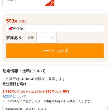
1,760円
お得
593
円
（税込）
5
%
(26pt)
在庫あり
1
数量
カートに入れる
配送情報・送料について
この商品は
LOHACO
が販売・発送します。
最短翌日お届け
3,780
550
無料
円
(税込)以上で基本配送料
円
(税込)
配送料について
※
一部の商品につきましては、基本配送料を当社が負担いたします。
在庫確認住所：東京都にお届け