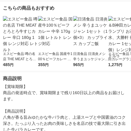
3） レンジ対応レト
こちらの商品もおすすめ
ルト 大塚食品
エスビー食品 噂の名
エスビー食品 国産牛1
日清食品 日清炎メシ
エスビー食品 
店 THE MEAT とろと
00％ビーフカレー 中
辛うまユッケジャン 1
田カレーグラ
ろ牛すじカレー 辛口
485
辛 170g 1個 レトルト
355
セット（1個×3） カッ
965
お茶の水、大勝
1,275
円
円
円
円
180g 1個 レンジ対応
レンジ対応
プライス カップご飯
刻版カレー 1
レトルト
（3個）レンジ
商品説明
トルト
【賞味期限】

商品の発送時点で、賞味期限まで残り160日以上の商品をお届けし
ます。

【商品説明】

八角が香る旨みゆたかな牛バラ肉と、上湯スープと中国醤油のコク
深さ。たっぷり入ったお肉の美味しさを名店の技で最大限に引き出
した牛バラカレーです。