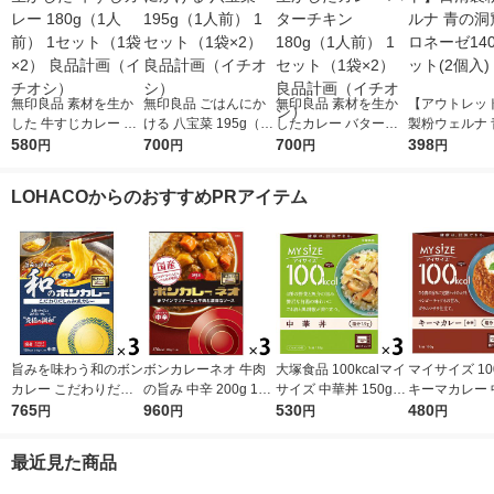
無印良品 素材を生か
無印良品 ごはんにか
無印良品 素材を生か
【アウトレッ
した 牛すじカレー 18
ける 八宝菜 195g（1
したカレー バターチ
製粉ウェルナ 
0g（1人前） 1セット
580
人前） 1セット（1袋×
700
キン 180g（1人前） 1
700
窟 ボロネーゼ
398
円
円
円
円
（1袋×2） 良品計画
2） 良品計画（イチオ
セット（1袋×2） 良品
1セット(2個入
（イチオシ）
シ）
計画（イチオシ）
LOHACOからのおすすめPRアイテム
旨みを味わう和のボン
ボンカレーネオ 牛肉
大塚食品 100kcalマイ
マイサイズ 100
カレー こだわりだし
の旨み 中辛 200g 1セ
サイズ 中華丼 150g 3
キーマカレー 
の和風カレー 中辛
765
ット（1個×3）大塚食
960
個 カロリーコントロ
530
人前・100g 
480
円
円
円
円
1セット（1個（210
品 レトルトカレー レ
ール レンジ調理 簡単
（3個）大塚食
g）×3） レンジ対応
ンジ対応
便利
ジ対応 レトル
最近見た商品
1セット（1個×3）