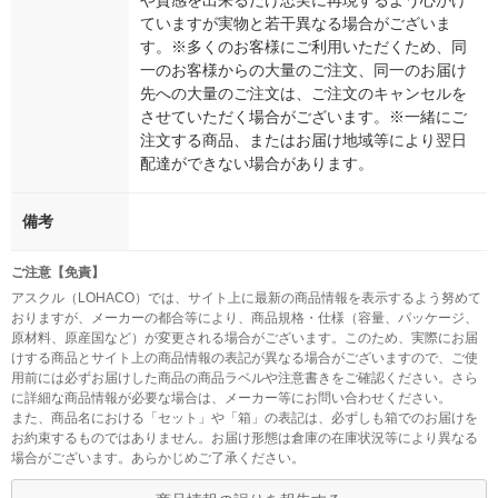
や質感を出来るだけ忠実に再現するよう心がけ
ていますが実物と若干異なる場合がございま
す。※多くのお客様にご利用いただくため、同
一のお客様からの大量のご注文、同一のお届け
先への大量のご注文は、ご注文のキャンセルを
させていただく場合がございます。※一緒にご
注文する商品、またはお届け地域等により翌日
配達ができない場合があります。
備考
ご注意【免責】
アスクル（LOHACO）では、サイト上に最新の商品情報を表示するよう努めて
おりますが、メーカーの都合等により、商品規格・仕様（容量、パッケージ、
原材料、原産国など）が変更される場合がございます。このため、実際にお届
けする商品とサイト上の商品情報の表記が異なる場合がございますので、ご使
用前には必ずお届けした商品の商品ラベルや注意書きをご確認ください。さら
に詳細な商品情報が必要な場合は、メーカー等にお問い合わせください。
また、商品名における「セット」や「箱」の表記は、必ずしも箱でのお届けを
お約束するものではありません。お届け形態は倉庫の在庫状況等により異なる
場合がございます。あらかじめご了承ください。