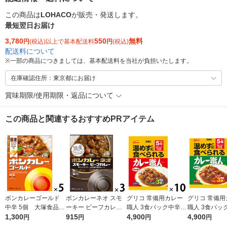
この商品は
LOHACO
が販売・発送します。
最短翌日お届け
3,780
550
無料
円
(税込)以上で基本配送料
円
(税込)
配送料について
※
一部の商品につきましては、基本配送料を当社が負担いたします。
在庫確認住所：東京都にお届け
賞味期限/使用期限・返品について
この商品と関連するおすすめPRアイテム
ボンカレーゴールド
ボンカレーネオ スモ
グリコ 常備用カレー
グリコ 常備用
中辛 5個 大塚食品
ーキー ビーフカレー
職人 3食パック中辛 1
職人 3食パック
レンジ対応
1,300
薫りとコク 辛口 1セ
915
0個 江崎グリコ [常備
4,900
0個 江崎グリコ
4,900
円
円
円
円
ット（1個（200g）×
用・非常食・保存食]
用・非常食・保