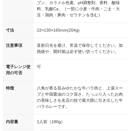
プン、カラメル色素、pH調整剤、香料、酸味
料、乳酸Ca、（一部に小麦・牛肉・ごま・大
豆・鶏肉・豚肉・ゼラチンを含む）
寸法
22×130×165mm(204g)
注意事項
直射日光を避け、常温で保存してください。加
熱後や、開封後は必ず使い切ってください。
電子レンジ使
可
用の可否
特徴
八角が香る旨みゆたかな牛バラ肉と、上湯スー
プと中国醤油のコク深さ。たっぷり入ったお肉
の美味しさを名店の技で最大限に引き出した牛
バラカレーです。
内容量
1人前（180g）