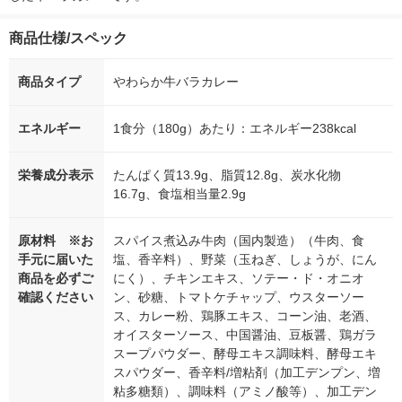
商品仕様/スペック
商品タイプ
やわらか牛バラカレー
エネルギー
1食分（180g）あたり：エネルギー238kcal
栄養成分表示
たんぱく質13.9g、脂質12.8g、炭水化物
16.7g、食塩相当量2.9g
原材料 ※お
スパイス煮込み牛肉（国内製造）（牛肉、食
手元に届いた
塩、香辛料）、野菜（玉ねぎ、しょうが、にん
商品を必ずご
にく）、チキンエキス、ソテー・ド・オニオ
確認ください
ン、砂糖、トマトケチャップ、ウスターソー
ス、カレー粉、鶏豚エキス、コーン油、老酒、
オイスターソース、中国醤油、豆板醤、鶏ガラ
スープパウダー、酵母エキス調味料、酵母エキ
スパウダー、香辛料/増粘剤（加工デンプン、増
粘多糖類）、調味料（アミノ酸等）、加工デン