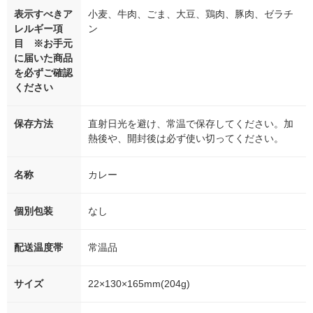
表示すべきア
小麦、牛肉、ごま、大豆、鶏肉、豚肉、ゼラチ
レルギー項
ン
目 ※お手元
に届いた商品
を必ずご確認
ください
保存方法
直射日光を避け、常温で保存してください。加
熱後や、開封後は必ず使い切ってください。
名称
カレー
個別包装
なし
配送温度帯
常温品
サイズ
22×130×165mm(204g)