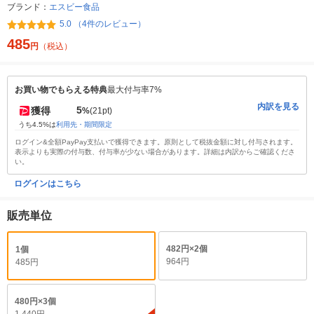
ブランド：
エスビー食品
5.0 （4件のレビュー）
485
円
（税込）
お買い物でもらえる特典
最大付与率7%
内訳を見る
5
獲得
%
(21pt)
うち4.5%は
利用先・期間限定
ログイン&全額PayPay支払いで獲得できます。原則として税抜金額に対し付与されます。
表示よりも実際の付与数、付与率が少ない場合があります。詳細は内訳からご確認くださ
い。
ログインはこちら
販売単位
482円×2個
1個
964円
485円
480円×3個