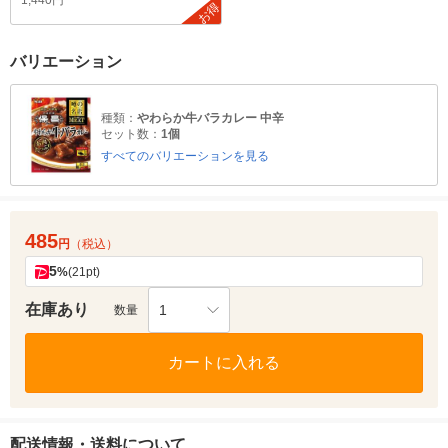
1,440円
お得
バリエーション
種類：
やわらか牛バラカレー 中辛
セット数：
1個
すべてのバリエーションを見る
485
円
（税込）
5
%
(21pt)
在庫あり
1
数量
カートに入れる
配送情報・送料について