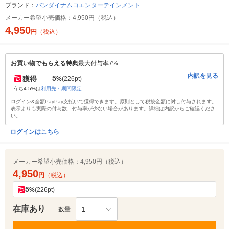
ブランド：
バンダイナムコエンターテインメント
メーカー希望小売価格：
4,950円（税込）
4,950
円
（税込）
お買い物でもらえる特典
最大付与率7%
内訳を見る
5
獲得
%
(226pt)
うち4.5%は
利用先・期間限定
ログイン&全額PayPay支払いで獲得できます。原則として税抜金額に対し付与されます。
表示よりも実際の付与数、付与率が少ない場合があります。詳細は内訳からご確認くださ
い。
ログインはこちら
メーカー希望小売価格：
4,950円（税込）
4,950
円
（税込）
5
%
(226pt)
在庫あり
1
数量