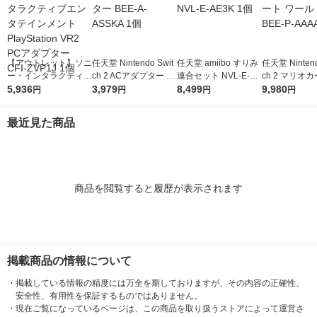
【アウトレット】ソニ
任天堂 Nintendo Swit
任天堂 amiibo すりみ
任天堂 Nintend
ー・インタラクティブ
ch 2 ACアダプター B
連合セット NVL-E-AE
ch 2 マリオ
エンタテインメント P
5,936
EE-A-ASSKA 1個
3,979
3K 1個
8,499
ールド BEE-P
9,980
円
円
円
円
layStation VR2 PCア
1本
ダプター CFI-ZVP1J 1
最近見た商品
個
商品を閲覧すると履歴が表示されます
掲載商品の情報について
・
掲載している情報の精度には万全を期しておりますが、その内容の正確性、
安全性、有用性を保証するものではありません。
・
現在ご覧になっているページは、この商品を取り扱うストアによって運営さ