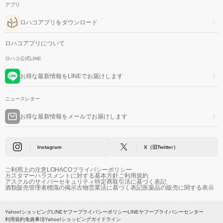
アプリ
ロハコアプリをダウンロード
ロハコアプリについて
ロハコ公式LINE
お得な最新情報をLINEでお届けします
ニュースレター
お得な最新情報をメールでお届けします
Instagram
X（旧Twitter）
ご利用上の注意
LOHACOプライバシーポリシー
カスタマーハラスメントに対する基本方針
ご利用規約
アスクルのサイバーセキュリティ
特定商取引法に基づく表記
酒類販売管理者標識の掲示
古物営業法に基づく表記
医薬品の販売に関する表示
Yahoo!ショッピング
LINEヤフープライバシーポリシー
LINEヤフープライバシーセンター
利用規約
免責事項
Yahoo!ショッピングガイドライン