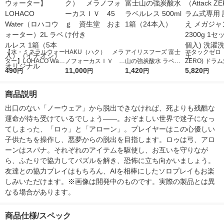
【水・ミネラルウォー
HAKU（ハク） メラ
アイリスフーズ 富士
アタックゼロ（A
ター】LOHACO Wate
ノフォーカスＩＶ 4
山の強炭酸水 ラベル
ZERO) ドラ
r（ロハコウォータ
490
5ｇ 資生堂 おまけ
11,000
レス 500ml 1箱（24
1,420
詰め替え メガ
5,820
円
円
円
円
ー）2L ラベルレス 1
付き
本入）
ボ 2300g 1
箱（5本入）（イチオ
個入) 洗濯洗剤
商品説明
シ） オリジナル
出口のない「ノーウェア」から脱出できなければ、死よりも残酷な
運命が待ち受けているでしょう――。おぞましい世界で迷子になっ
てしまった、「ロゥ」と「アローン」。プレイヤーはこの心優しい
子供たちを操作し、悪夢からの脱出を目指します。ロゥは弓、アロ
ーンはスパナ。それぞれのアイテムを駆使し、お互いを守りなが
ら、ふたりで協力してパズルを解き、恐怖に立ち向かいましょう。
友達との協力プレイはもちろん、AIを相棒にしたソロプレイもお楽
しみいただけます。※画像は開発中のものです。実際の製品とは異
なる場合があります。
商品仕様/スペック