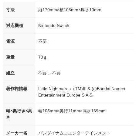
寸法
縦170mm×横105mm×厚さ10mm
対応機種
Nintendo Switch
電源
不要
重量
70ｇ
組立
不要 、不要
著作権情報
Little Nightmares（TM)III & (c)Bandai Namco
Entertainment Europe S.A.S.
幅×奥行き×高
幅105mm×奥行11mm×高さ169mm
さ
メーカー名
バンダイナムコエンターテインメント