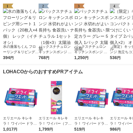
1
2
3
4
水の激落ちくん フロ
パックスナチュロン
パックスナチュロン
（限定）キッ
ーリング＆リビング用
キッチンスポンジ 水
キッチンスポンジ 水
ンジ 泡立ちコ
シート 1パック（20枚
394
切れがよい 長持ち 食
768
切れがよい 長持ち 食
1,250
ト キズをつけ
536
円
円
円
円
入×4個） レック（イ
器洗い ナチュラル 1
器洗い 限定カラー グ
ソフトタイプ 
チオシ）
セット（1個×3）太陽
レー 5個入 1パック 太
（2個入×2）
LOHACOからのおすすめPRアイテム
油脂
陽油脂
ル
エリエール キレキ
エリエール キレキ
エリエール キレキ
エリエール キ
ラ！ ワイパー ドライ
ラ！ ワイパー（フロ
ラ！ ワイパー ドライ
ラ！ ワイパー
×ウエットシート 1パ
1,017
ーリングワイパー）
1,799
×ウエットシート 1パ
519
×ウエットシー
986
円
円
円
円