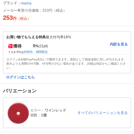
ブランド：
marna
メーカー希望小売価格：
253円（税込）
253
円
（税込）
お買い物でもらえる特典
最大付与率16%
内訳を見る
5
獲得
%
(11pt)
うち4.5%は
利用先・期間限定
ログイン&全額PayPay支払いで獲得できます。原則として税抜金額に対し付与されます。
表示よりも実際の付与数、付与率が少ない場合があります。詳細は内訳からご確認くださ
い。
ログインはこちら
バリエーション
カラー：
ワインレッド
すべてのバリエーションを見る
個数：
1個