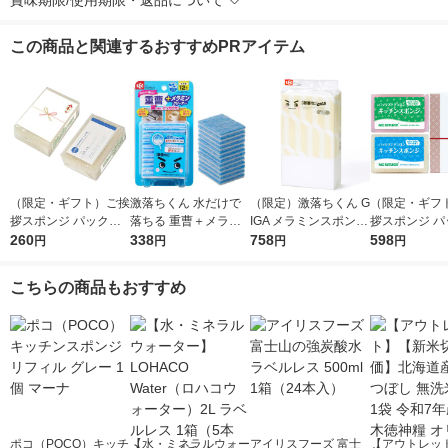
賞味期限/使用期限・返品について
この商品と関連するおすすめPRアイテム
（限定・ギフト）ご挨
激落ちくん 水だけで
（限定）激落ちくん G
（限定・ギフ
拶スポンジ パックス
落ちる 重曹＋メラミ
IGA メラミンスポンジ
拶スポンジ パ
ナチュロン キッチン
260
ンクリーナー お掃除
338
特大大容量 1パック
758
ナチュロン キ
598
円
円
円
円
スポンジ 長持ち ナチ
用スポンジ 茶シブ・
（3個入）キッチン 洗
スポンジ 水切
ュラル 名刺ポケット
油汚れ用 12枚入 1個
剤不使用 レック オリ
い 長持ち 紅白
こちらの商品もおすすめ
付き 1個 太陽油脂
レック
ジナル
箱 太陽油脂
ポコ（POCO）キッチ
【水・ミネラルウォー
アイリスフーズ 富士
【アウトレッ