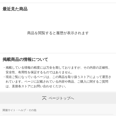
ック（32枚入） 大王
本体 1個 大王製紙
ック（16枚入） 大王
ット（16枚入
製紙
製紙
ク） 大王製紙
最近見た商品
商品を閲覧すると履歴が表示されます
掲載商品の情報について
・
掲載している情報の精度には万全を期しておりますが、その内容の正確性、
安全性、有用性を保証するものではありません。
・
現在ご覧になっているページは、この商品を取り扱うストアによって運営さ
れています。ページに記載されている内容や商品、ご購入に関するご質問
は、直接各ストアにお問い合わせください。
ページトップへ
関連サイト・ヘルプ・その他