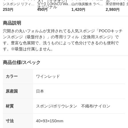
ンスポンジ リフィル
ター】LOHACO Wate
山の強炭酸水 ラベル
米切替特価】
グレー 1個 マーナ
253
r（ロハコウォータ
490
レス 500ml 1箱（24
1,420
ななつぼし 無洗
2,980
円
円
円
円
ー）2L ラベルレス 1
本入）
g 1袋 令和7年
箱（5本入）（イチオ
徳神糧 オリジ
商品説明
シ） オリジナル
穴開きの丸いフォルムが支持されてる人気スポンジ「POCOキッチ
ンスポンジ（吸盤付き）」の専用リフィル（交換用スポンジ）で
す。豊富な色展開で、洗うものによって色分けできるのも便利で
す。※吸盤は付属しません。
商品仕様/スペック
カラー
ワインレッド
原産国
日本
材質
スポンジ/ポリウレタン 不織布/ナイロン
寸法
40×93×150mm