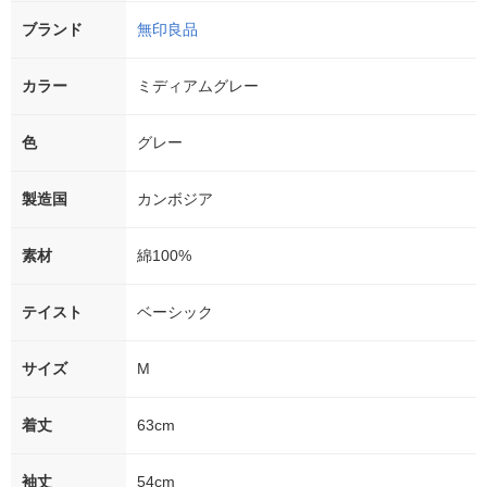
ブランド
無印良品
カラー
ミディアムグレー
色
グレー
製造国
カンボジア
素材
綿100%
テイスト
ベーシック
サイズ
M
着丈
63cm
袖丈
54cm