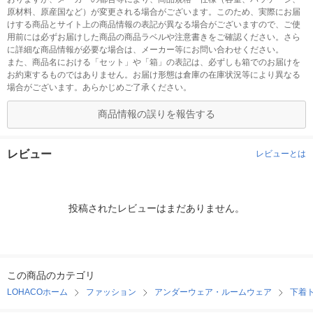
原材料、原産国など）が変更される場合がございます。このため、実際にお届
けする商品とサイト上の商品情報の表記が異なる場合がございますので、ご使
用前には必ずお届けした商品の商品ラベルや注意書きをご確認ください。さら
に詳細な商品情報が必要な場合は、メーカー等にお問い合わせください。
また、商品名における「セット」や「箱」の表記は、必ずしも箱でのお届けを
お約束するものではありません。お届け形態は倉庫の在庫状況等により異なる
場合がございます。あらかじめご了承ください。
商品情報の誤りを報告する
レビュー
レビューとは
投稿されたレビューはまだありません。
この商品のカテゴリ
LOHACOホーム
ファッション
アンダーウェア・ルームウェア
下着