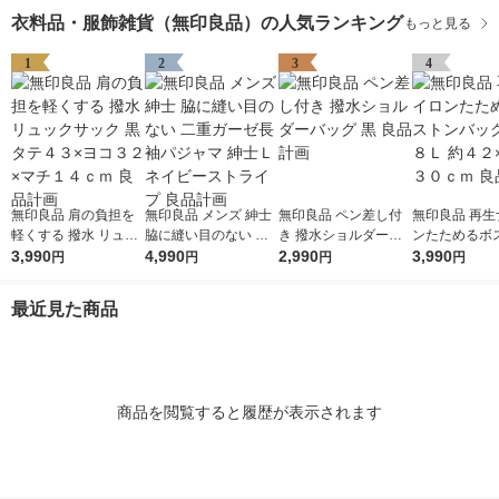
衣料品・服飾雑貨（無印良品）の人気ランキング
もっと見る
1
2
3
4
無印良品 肩の負担を
無印良品 メンズ 紳士
無印良品 ペン差し付
無印良品 再生
軽くする 撥水 リュッ
脇に縫い目のない 二
き 撥水ショルダーバ
ンたためるボ
クサック 黒 タテ４３
3,990
重ガーゼ長袖パジャマ
4,990
ッグ 黒 良品計画
2,990
ッグ 黒 １８Ｌ
3,990
円
円
円
円
×ヨコ３２×マチ１４
紳士Ｌ ネイビースト
×１５×３０ｃ
ｃｍ 良品計画
ライプ 良品計画
計画
最近見た商品
商品を閲覧すると履歴が表示されます