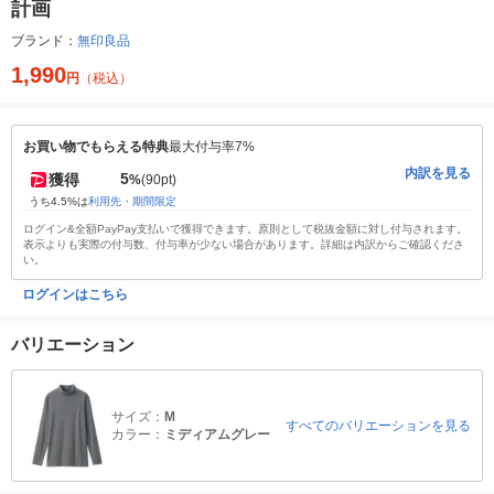
計画
ブランド：
無印良品
1,990
円
（税込）
お買い物でもらえる特典
最大付与率7%
内訳を見る
5
獲得
%
(90pt)
うち4.5%は
利用先・期間限定
ログイン&全額PayPay支払いで獲得できます。原則として税抜金額に対し付与されます。
表示よりも実際の付与数、付与率が少ない場合があります。詳細は内訳からご確認くださ
い。
ログインはこちら
バリエーション
サイズ：
M
すべてのバリエーションを見る
カラー：
ミディアムグレー