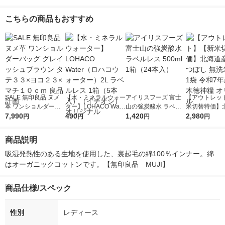
こちらの商品もおすすめ
SALE 無印良品 ヌメ
【水・ミネラルウォー
アイリスフーズ 富士
【アウトレッ
革 ワンショルダーバ
ター】LOHACO Wate
山の強炭酸水 ラベル
米切替特価】
ッグ グレイッシュブ
7,990
r（ロハコウォータ
490
レス 500ml 1箱（24
1,420
ななつぼし 無洗
2,980
円
円
円
円
ラウン タテ３３×ヨコ
ー）2L ラベルレス 1
本入）
g 1袋 令和7年
２３×マチ１０ｃｍ 良
箱（5本入）（イチオ
徳神糧 オリジ
商品説明
品計画
シ） オリジナル
吸湿発熱性のある生地を使用した、裏起毛の綿100％インナー。綿
はオーガニックコットンです。【無印良品　MUJI】
商品仕様/スペック
性別
レディース