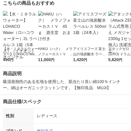
こちらの商品もおすすめ
【水・ミネラルウォー
HAKU（ハク） メラ
アイリスフーズ 富士
アタックゼロ（A
ター】LOHACO Wate
ノフォーカスＩＶ 4
山の強炭酸水 ラベル
ZERO) ドラ
r（ロハコウォータ
490
5ｇ 資生堂 おまけ
11,000
レス 500ml 1箱（24
1,420
詰め替え メガ
5,820
円
円
円
円
ー）2L ラベルレス 1
付き
本入）
ボ 2300g 1
箱（5本入）（イチオ
個入) 洗濯洗剤
商品説明
シ） オリジナル
吸湿発熱性のある生地を使用した、肌当たり良い綿100％インナ
ー。綿はオーガニックコットンです。【無印良品　MUJI】
商品仕様/スペック
性別
レディース