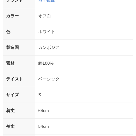
ブランド
無印良品
カラー
オフ白
色
ホワイト
製造国
カンボジア
素材
綿100%
テイスト
ベーシック
サイズ
S
着丈
64cm
袖丈
54cm