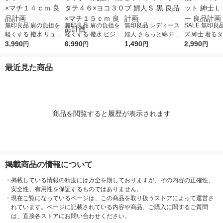
無印良品 肩の負担を
無印良品 肩の負担を
無印良品 レディース
SALE 無印良品 メン
軽くする 撥水 リュッ
軽くする 撥水 ビジネ
婦人 さらっと綿 汗取
ズ 紳士 着るタ
クサック 黒 タテ４３
3,990
ス リュックサック
6,990
りパッド付きフレンチ
1,490
面パイル 半袖
2,990
円
円
円
円
×ヨコ３２×マチ１４
（丸型） 黒 タテ４６
スリーブ 婦人Ｓ 黒 良
ウェアセット 
ｃｍ 良品計画
×ヨコ３０×マチ１５
品計画
杢グレー 良品
最近見た商品
ｃｍ 良品計画
商品を閲覧すると履歴が表示されます
掲載商品の情報について
・
掲載している情報の精度には万全を期しておりますが、その内容の正確性、
安全性、有用性を保証するものではありません。
・
現在ご覧になっているページは、この商品を取り扱うストアによって運営さ
れています。ページに記載されている内容や商品、ご購入に関するご質問
は、直接各ストアにお問い合わせください。