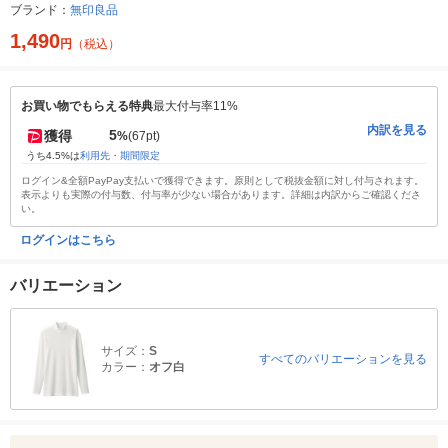
ブランド：
無印良品
1,490
円
（税込）
お買い物でもらえる特典
最大付与率11%
内訳を見る
5
獲得
%
(67pt)
うち4.5%は
利用先・期間限定
ログイン&全額PayPay支払いで獲得できます。原則として税抜金額に対し付与されます。
表示よりも実際の付与数、付与率が少ない場合があります。詳細は内訳からご確認くださ
い。
ログインはこちら
バリエーション
サイズ：
S
すべてのバリエーションを見る
カラー：
オフ白