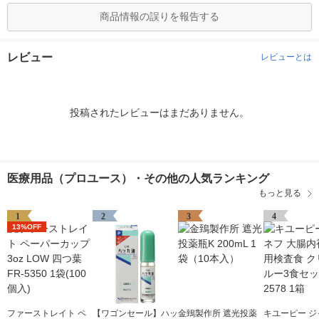
商品情報の誤りを報告する
レビュー
レビューとは
投稿されたレビューはまだありません。
医療用品（プロユース）・その他の人気ランキング
もっと見る
1
2
3
4
13%OFF
ファーストレイト ペ
【ワゴンセール】ハッ
金鵄製作所 遮光投薬
キユーピー ジ