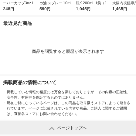
ーパーカップ3oz LO
カ油 スプレー 10ml ア
瓶K 200mL 1袋（10
大腸内視鏡専
W 四つ葉 FR-5350 1
248
ロマ お風呂 虫よけ マ
590
本入）
1,045
クリアスルー
1,465
円
円
円
円
袋(100個入)
スク 食品添加物 健栄
ト 2578 1箱
製薬
最近見た商品
商品を閲覧すると履歴が表示されます
掲載商品の情報について
・
掲載している情報の精度には万全を期しておりますが、その内容の正確性、
安全性、有用性を保証するものではありません。
・
現在ご覧になっているページは、この商品を取り扱うストアによって運営さ
れています。ページに記載されている内容や商品、ご購入に関するご質問
は、直接各ストアにお問い合わせください。
ページトップへ