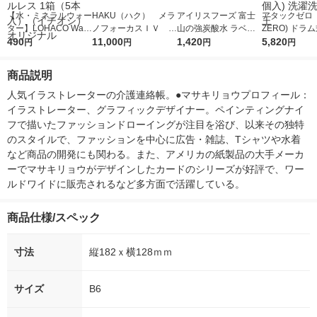
【水・ミネラルウォー
HAKU（ハク） メラ
アイリスフーズ 富士
アタックゼロ（A
ター】LOHACO Wate
ノフォーカスＩＶ 4
山の強炭酸水 ラベル
ZERO) ドラ
r（ロハコウォータ
490
5ｇ 資生堂 おまけ
11,000
レス 500ml 1箱（24
1,420
詰め替え メガ
5,820
円
円
円
円
ー）2L ラベルレス 1
付き
本入）
ボ 2300g 1
箱（5本入）（イチオ
個入) 洗濯洗剤
商品説明
シ） オリジナル
人気イラストレーターの介護連絡帳。●マサキリョウプロフィール：
イラストレーター、グラフィックデザイナー。ペインティングナイ
フで描いたファッションドローイングが注目を浴び、以来その独特
のスタイルで、ファッションを中心に広告・雑誌、Tシャツや水着
など商品の開発にも関わる。また、アメリカの紙製品の大手メーカ
ーでマサキリョウがデザインしたカードのシリーズが好評で、ワー
ルドワイドに販売されるなど多方面で活躍している。
商品仕様/スペック
寸法
縦182ｘ横128ｍｍ
サイズ
B6