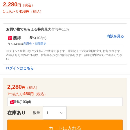
2,280
円
（税込）
456
1つあたり
円
（税込）
お買い物でもらえる特典
最大付与率11%
内訳を見る
5
獲得
%
(103pt)
うち4.5%は
利用先・期間限定
ログイン&全額PayPay支払いで獲得できます。原則として税抜金額に対し付与されます。
表示よりも実際の付与数、付与率が少ない場合があります。詳細は内訳からご確認くださ
い。
ログインはこちら
2,280
円
（税込）
456
1つあたり
円
（税込）
5
%
(103pt)
在庫あり
1
数量
カートに入れる