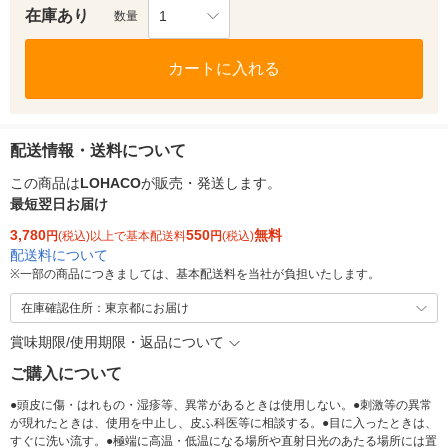
在庫あり
1
数量
カートに入れる
配送情報・送料について
この商品は
LOHACO
が販売・発送します。
最短翌日お届け
3,780
550
無料
円
(税込)以上で基本配送料
円
(税込)
配送料について
※
一部の商品につきましては、基本配送料を当社が負担いたします。
在庫確認住所：東京都にお届け
賞味期限/使用期限・返品について
ご購入について
●頭皮に傷・はれもの・湿疹等、異常があるときは使用しない。●刺激等の異常
が現れたときは、使用を中止し、皮ふ科医等に相談する。●目に入ったときは、
すぐに洗い流す。●極端に高温・低温になる場所や直射日光のあたる場所には置