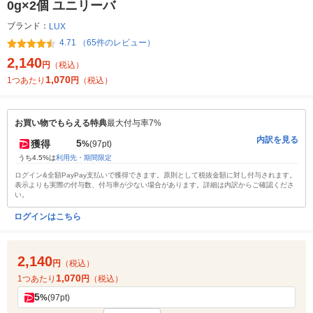
0g×2個 ユニリーバ
ブランド：
LUX
4.71 （65件のレビュー）
2,140
円
（税込）
1,070
1つあたり
円
（税込）
お買い物でもらえる特典
最大付与率7%
内訳を見る
5
獲得
%
(97pt)
うち4.5%は
利用先・期間限定
ログイン&全額PayPay支払いで獲得できます。原則として税抜金額に対し付与されます。
表示よりも実際の付与数、付与率が少ない場合があります。詳細は内訳からご確認くださ
い。
ログインはこちら
2,140
円
（税込）
1,070
1つあたり
円
（税込）
5
%
(97pt)