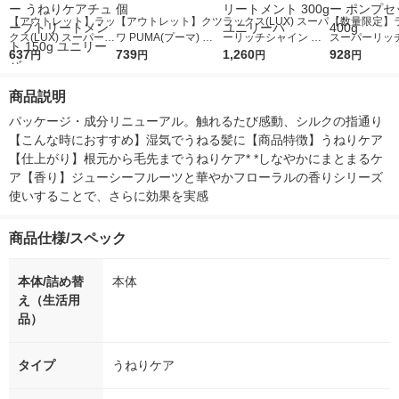
【アウトレット】ラッ
【アウトレット】クツ
ラックス(LUX) スーパ
【数量限定】
クス(LUX) スーパーリ
ワ PUMA(プーマ) メ
ーリッチシャイン ス
スーパーリッ
ッチシャイン ストレ
637
タリック鉛筆 2B プラ
739
トレートビューティー
1,260
ン キンモクセ
928
円
円
円
円
ートビューティー う
箱入 PM448 1個
うねりケアチューブト
ンプー+コン
ねりケアチューブトリ
リートメント 300g ユ
ナー ポンプセ
商品説明
ートメント 150g ユニ
ニリーバ
400g
リーバ
パッケージ・成分リニューアル。触れるたび感動、シルクの指通り
【こんな時におすすめ】湿気でうねる髪に【商品特徴】うねりケア
【仕上がり】根元から毛先までうねりケア* *しなやかにまとまるケ
ア【香り】ジューシーフルーツと華やかフローラルの香りシリーズ
使いすることで、さらに効果を実感
商品仕様/スペック
本体/詰め替
本体
え（生活用
品）
タイプ
うねりケア