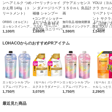
ORBIS（オルビス）
【セール】ラックス
無印良品 植物発酵液
【アウトレッ
エッセンスインヘアミ
（LUX） スーパーリ
薬用エイジングケアエ
限定 YOLU
ルク つめかえ用 140g
1,100
ッチシャイン ダメー
1,680
ッセンス １５０ｍＬ
1,590
サクラ カーム
1,540
円
円
円
円
（トリートメント）
ジリペア 補修 シャン
良品計画
リペアトリー
プー+コンディショナ
サクラ＆ミュ
LOHACOからのおすすめPRアイテム
ー セット 詰替 特大 各
替）2個セット 
870g ユニリーバ
エッセンシャル プレ
（セール）パンテーン
エッセンシャル プレ
（セール）エ
ミアム バリアシャン
エクストラダメージリ
ミアム バリアシャン
ャル しっとり
プー + コンディショ
1,750
ペア シャンプー + コ
3,070
プー + コンディショ
1,750
る シャンプー
2,290
円
円
円
円
ナー グロウ 詰替セッ
ンディショナー 超特
ナー シルキー 詰替セ
え 大容量 1080
ト 各340ml
大1.7L 2個セット P＆
ット 各340ml
花王
最近見た商品
G