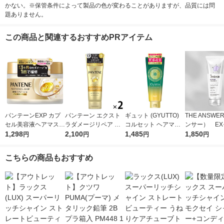
かない。※保管条件によって製品の色が変わることがありますが、品質には問
題ありません。
この商品と関連するおすすめPRアイテム
パンテーンEXP カプ
パンテーン エクスト
ギュット (GYUTTO)
THE ANSW
セル美容液ヘアマスク
ラダメージリペア 洗
コルセット ヘアマス
ンサー） E
170g P＆G
1,298
い流すトリートメント
2,100
ク トリートメント
1,485
トトリートメ
1,850
円
円
円
円
特大サイズ 300g しっ
ロート製薬
AIRY デイリ
とり 2個 P＆G
0g 花王
こちらの商品もおすすめ