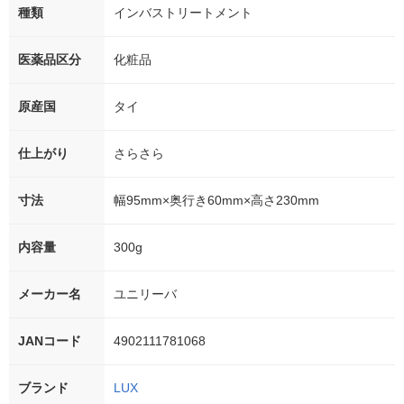
種類
インバストリートメント
医薬品区分
化粧品
原産国
タイ
仕上がり
さらさら
寸法
幅95mm×奥行き60mm×高さ230mm
内容量
300g
メーカー名
ユニリーバ
JANコード
4902111781068
ブランド
LUX