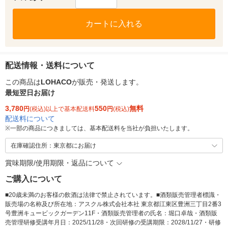
カートに入れる
配送情報・送料について
この商品は
LOHACO
が販売・発送します。
最短翌日お届け
3,780
550
無料
円
(税込)以上で基本配送料
円
(税込)
配送料について
※
一部の商品につきましては、基本配送料を当社が負担いたします。
在庫確認住所：東京都にお届け
賞味期限/使用期限・返品について
ご購入について
■20歳未満のお客様の飲酒は法律で禁止されています。■酒類販売管理者標識・
販売場の名称及び所在地：アスクル株式会社本社 東京都江東区豊洲三丁目2番3
号豊洲キュービックガーデン11F・酒類販売管理者の氏名：堀口卓哉・酒類販
売管理研修受講年月日：2025/11/28・次回研修の受講期限：2028/11/27・研修