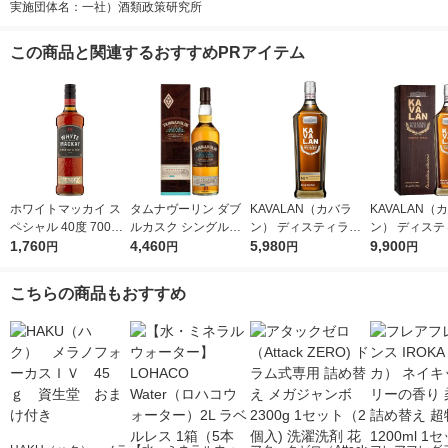
実施団体名：一社）酒類政策研究所
この商品と関連するおすすめPRアイテム
ホワイトマッカイ ス
タムナヴーリン ダブ
KAVALAN（カバラ
KAVALAN（
ペシャル 40度 700ml
ルカスク シングルモ
ン） ディスティラリ
ン） ディステ
1本 スコッチウイスキ
1,760
ルト 40度 700ml 1本
4,460
ーセレクトNo1 シン
5,980
ー クラシック
9,900
円
円
円
円
ー 明治屋 正規品
スペイサイド スコッ
グルモルトウイスキー
ルモルトウイス
チウイスキー 正規
1本 台湾ウイスキー
0度 700ml 1
こちらの商品もおすすめ
品 明治屋
イスキー