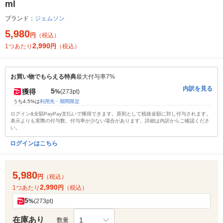
ml
ブランド：
ジェムソン
5,980
円
（税込）
2,990
1つあたり
円
（税込）
お買い物でもらえる特典
最大付与率7%
内訳を見る
5
獲得
%
(273pt)
うち4.5%は
利用先・期間限定
ログイン&全額PayPay支払いで獲得できます。原則として税抜金額に対し付与されます。
表示よりも実際の付与数、付与率が少ない場合があります。詳細は内訳からご確認くださ
い。
ログインはこちら
5,980
円
（税込）
2,990
1つあたり
円
（税込）
5
%
(273pt)
在庫あり
1
数量