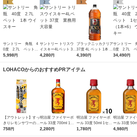
1
2
3
4
サントリー 角瓶 4
サントリー トリスウ
ブラックニッカクリア
サントリー 
0度 2.7L ペット
イスキー4Lペット 37
37度 4L ペット 1本 ニ
0度 2.7L
1本 ウイスキー
5,998
度 業務用 大容量
4,280
ッカ ウイスキー
4,390
1セット（1本×
34,490
円
円
円
円
イスキー
LOHACOからのおすすめPRアイテム
【アウトレット】すっ
明治屋 ファイヤーボ
明治屋 ファイヤーボ
明治屋 ファイ
きりレモンサワーの素
ール 33度 700ml 1本
ール 33度 50ml 1セッ
ール 33度 50m
25度 1L 1本 東亜酒
758
リキュール 甘辛いシ
2,280
ト（10本） リキュー
1,780
ト（30本） 
4,980
円
円
円
円
造 リキュール
ナモンフレーバー 業
ル 甘辛いシナモンフ
ル 甘辛いシナ