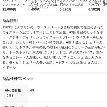
HAKU（ハク） メラ
【水・ミネラルウォー
アタックゼロ（Attack
フレアフレグラ
ノフォーカスＩＶ 4
ター】LOHACO Wate
ZERO) ドラム式専用
ROKA（イロ
5ｇ 資生堂 おまけ
11,000
r（ロハコウォータ
490
詰め替え メガジャン
5,820
イキッドリリ
6,582
円
円
円
円
付き
ー）2L ラベルレス 1
ボ 2300g 1セット（2
柔軟剤 詰め替
箱（5本入）（イチオ
個入) 洗濯洗剤 花王
大 1200ml 
商品説明
シ） オリジナル
（5個入) 花王
1963年にダブリンのボウ・ストリート蒸留所で初めて瓶詰めされた
ウイスキーを記念しオマージュとして誕生。■3回蒸留のリッチなポ
ットスチル・アイリッシュウイスキーとグレーンウイスキーを組み
合わせ、シェリー樽とバーボン樽で熟成。■香り:豊かなシェリーの
香りとポットスチル特有の風味/味わい:繊細なシェリーの余韻が広が
り、トーストされた木の香ばしさとともに、果実のスパイスと豊か
なチョコレートの風味が心地よい味わい/フィニッシュ:温かみのあ
る、長く続くシェリーの長い余韻。■ギフト お祝 誕生日 父の日 ハ
イボール
商品仕様/スペック
Alc.含有量
40
（％）