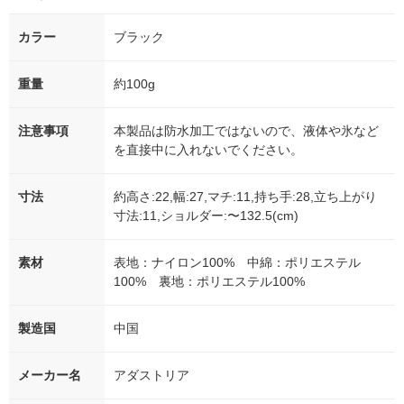
カラー
ブラック
重量
約100g
注意事項
本製品は防水加工ではないので、液体や氷など
を直接中に入れないでください。
寸法
約高さ:22,幅:27,マチ:11,持ち手:28,立ち上がり
寸法:11,ショルダー:〜132.5(cm)
素材
表地：ナイロン100% 中綿：ポリエステル
100% 裏地：ポリエステル100%
製造国
中国
メーカー名
アダストリア