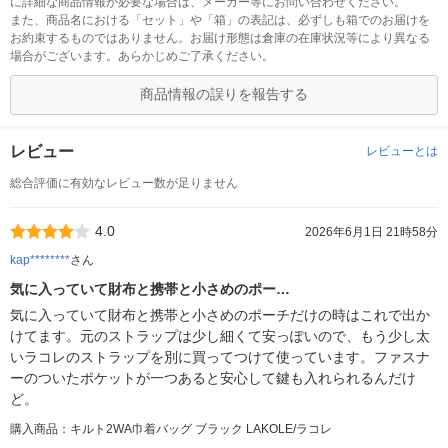
に詳細な商品情報が必要な場合は、メーカー等にお問い合わせください。
また、商品名における「セット」や「箱」の表記は、必ずしも箱でのお届けを
お約束するものではありません。お届け形態は倉庫の在庫状況等により異なる
場合がございます。あらかじめご了承ください。
商品情報の誤りを報告する
レビュー
レビューとは
総合評価に有効なレビュー数が足りません
4.0
2026年6月1日 21時58分
kap********
さん
気に入っていて財布と携帯と小さめのポー…
気に入っていて財布と携帯と小さめのポーチだけの時はこれで出か
けてます。元のストラップは少し細くて安っぽいので、もう少し太
いラコレのストラップを別に買ってつけて使っています。ファスナ
ーのついたポケットが一つあると安心して鍵も入れられるんだけ
ど。
購入商品：キルト2WA巾着バッグ ブラック LAKOLE/ラコレ