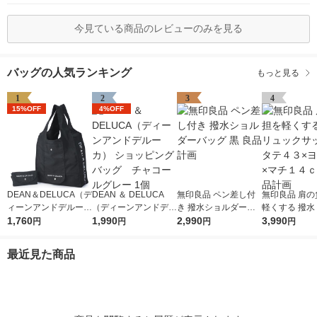
今見ている商品のレビューのみを見る
バッグの人気ランキング
もっと見る
1
2
3
4
15%OFF
4%OFF
DEAN＆DELUCA（デ
DEAN ＆ DELUCA
無印良品 ペン差し付
無印良品 肩の
ィーンアンドデルー
（ディーンアンドデル
き 撥水ショルダーバ
軽くする 撥水
カ） ショッピングバ
1,760
ーカ） ショッピング
1,990
ッグ 黒 良品計画
2,990
クサック 黒 
3,990
円
円
円
円
ッグ ブラック 200
バッグ チャコールグ
×ヨコ３２×マ
0814201691
レー 1個
ｃｍ 良品計画
最近見た商品