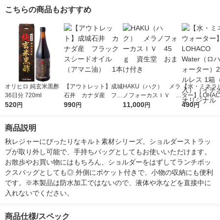
こちらの商品もおすすめ
オリヒロ 純玄米黒酢
【アウトレット】成城
HAKU（ハク） メラ
【水・ミネラ
36日分 720ml
石井 カナダ産 フラ
ノフォーカスＩＶ 4
ター】LOHACO
520
ックスシードオイル
990
5ｇ 資生堂 おまけ
11,000
r（ロハコウォ
490
円
円
円
円
（アマニ油） 1本
付き
ー）2L ラベル
箱（5本入）
商品説明
シ） オリジナ
秋レジャーにぴったりなキルト素材シリーズ。ショルダーストラッ
プが取り外し可能で、手持ちバッグとしてもお使いいただけます。
お散歩やお買い物にはもちろん、ショルダーをはずしてランチボッ
クスバッグとしても◎ 外側にポケット付きで、小物の収納にも便利
です。※本製品は防水加工ではないので、液体や氷などを直接中に
入れないでください。
商品仕様/スペック