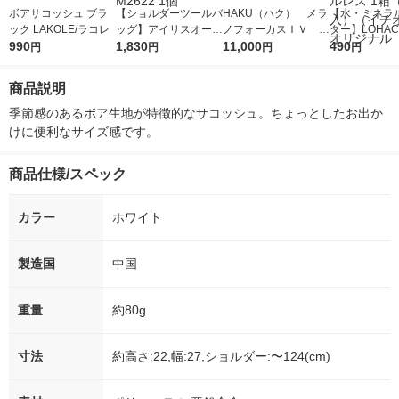
ボアサコッシュ ブラ
【ショルダーツールバ
HAKU（ハク） メラ
【水・ミネラ
ック LAKOLE/ラコレ
ッグ】アイリスオーヤ
ノフォーカスＩＶ 4
ター】LOHACO
990
マ メッシュツールバ
1,830
5ｇ 資生堂 おまけ
11,000
r（ロハコウォ
490
円
円
円
円
ッグ サコッシュ TLB-
付き
ー）2L ラベル
M2622 1個
箱（5本入）
商品説明
シ） オリジナ
季節感のあるボア生地が特徴的なサコッシュ。ちょっとしたお出か
けに便利なサイズ感です。
商品仕様/スペック
カラー
ホワイト
製造国
中国
重量
約80g
寸法
約高さ:22,幅:27,ショルダー:〜124(cm)