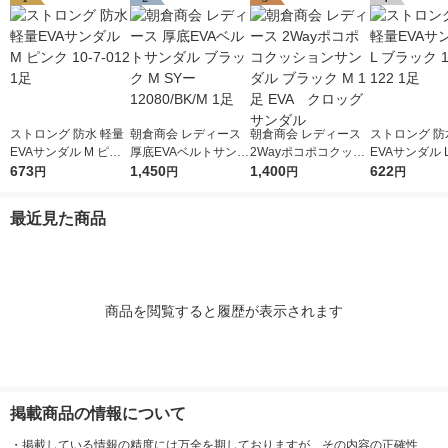
ストロング 防水 軽量
朝倉商会 レディース
朝倉商会 レディース
ストロング 防
EVAサンダル M ピン
厚底EVAベルトサンダ
2Wayポコポコクッシ
EVAサンダル 
ク 10-7-012 1足
673
ル ブラック M SYー1
1,450
ョンサンダル ブラッ
1,400
ク 10-7-122 
622
円
円
円
円
2080/BK/M 1足
ク M 1足 EVA クロッ
グサンダル
最近見た商品
商品を閲覧すると履歴が表示されます
掲載商品の情報について
・
掲載している情報の精度には万全を期しておりますが、その内容の正確性、