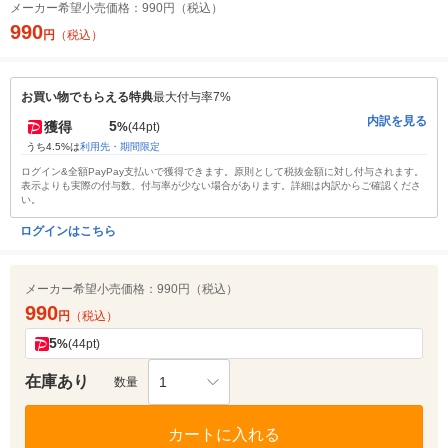
メーカー希望小売価格：
990円（税込）
990
円
（税込）
お買い物でもらえる特典
最大付与率7%
内訳を見る
5
獲得
%
(44pt)
うち4.5%は
利用先・期間限定
ログイン&全額PayPay支払いで獲得できます。原則として税抜金額に対し付与されます。
表示よりも実際の付与数、付与率が少ない場合があります。詳細は内訳からご確認くださ
い。
ログインはこちら
メーカー希望小売価格：
990円（税込）
990
円
（税込）
5
%
(44pt)
在庫あり
1
数量
カートに入れる