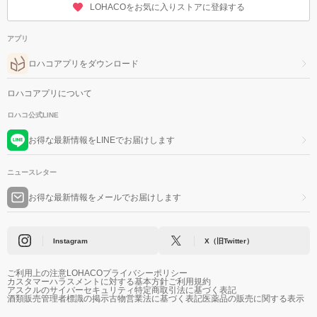
LOHACOをお気に入りストアに登録する
アプリ
ロハコアプリをダウンロード
ロハコアプリについて
ロハコ公式LINE
お得な最新情報をLINEでお届けします
ニュースレター
お得な最新情報をメールでお届けします
Instagram
X（旧Twitter）
ご利用上の注意
LOHACOプライバシーポリシー
カスタマーハラスメントに対する基本方針
ご利用規約
アスクルのサイバーセキュリティ
特定商取引法に基づく表記
酒類販売管理者標識の掲示
古物営業法に基づく表記
医薬品の販売に関する表示