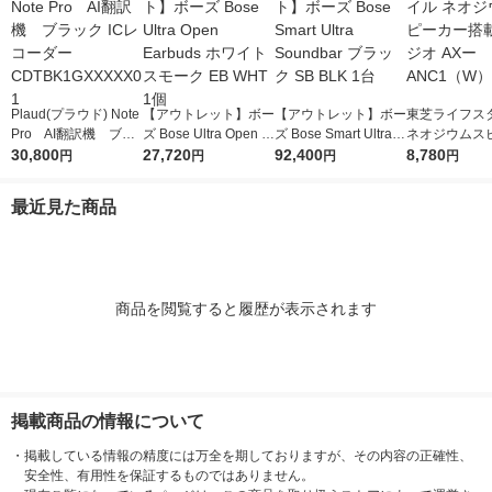
Plaud(プラウド) Note
【アウトレット】ボー
【アウトレット】ボー
東芝ライフス
Pro AI翻訳機 ブラ
ズ Bose Ultra Open E
ズ Bose Smart Ultra S
ネオジウムス
ック ICレコーダー CD
30,800
arbuds ホワイトスモ
27,720
oundbar ブラック SB
92,400
搭載CDラジオ 
8,780
円
円
円
円
TBK1GXXXXX01
ーク EB WHT 1個
BLK 1台
NC1（W）
最近見た商品
商品を閲覧すると履歴が表示されます
掲載商品の情報について
・
掲載している情報の精度には万全を期しておりますが、その内容の正確性、
安全性、有用性を保証するものではありません。