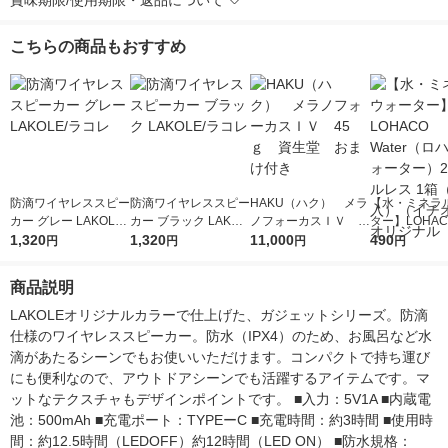
賞味期限/使用期限・返品について
こちらの商品もおすすめ
防滴ワイヤレススピー
防滴ワイヤレススピー
HAKU（ハク） メラ
【水・ミネラ
カー グレー LAKOLE/
カー ブラック LAKOL
ノフォーカスＩＶ 4
ター】LOHACO
ラコレ
1,320
E/ラコレ
1,320
5ｇ 資生堂 おまけ
11,000
r（ロハコウォ
490
円
円
円
円
付き
ー）2L ラベル
箱（5本入）
商品説明
シ） オリジナ
LAKOLEオリジナルカラーで仕上げた、ガジェットシリーズ。防滴
仕様のワイヤレススピーカー。防水（IPX4）のため、お風呂など水
滴があたるシーンでもお使いいただけます。コンパクトで持ち運び
にも便利なので、アウトドアシーンでも活躍するアイテムです。マ
ットなテクスチャもデザインポイントです。 ■入力：5V1A ■内蔵電
池：500mAh ■充電ポート：TYPEーC ■充電時間：約3時間 ■使用時
間：約12.5時間（LEDOFF）約12時間（LED ON） ■防水規格：