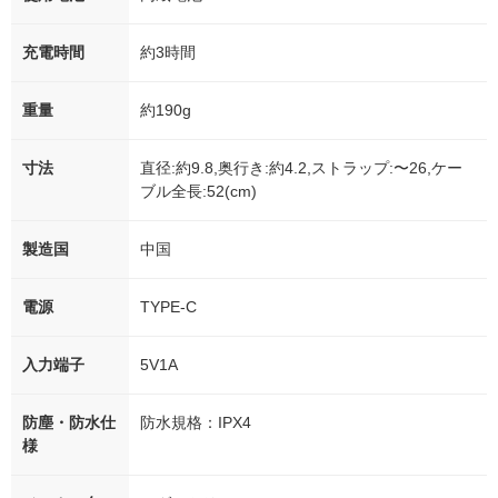
充電時間
約3時間
重量
約190g
寸法
直径:約9.8,奥行き:約4.2,ストラップ:〜26,ケー
ブル全長:52(cm)
製造国
中国
電源
TYPE-C
入力端子
5V1A
防塵・防水仕
防水規格：IPX4
様