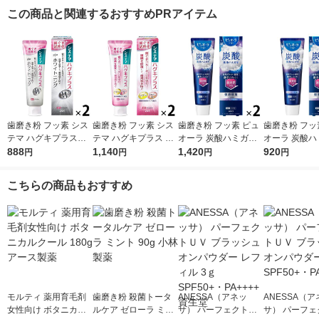
この商品と関連するおすすめPRアイテム
歯磨き粉 フッ素 シス
歯磨き粉 フッ素 シス
歯磨き粉 フッ素 ピュ
歯磨き粉 フッ
テマ ハグキプラスW
テマ ハグキプラス ハ
オーラ 炭酸ハミガキ
オーラ 炭酸ハ
ホワイトニング ハミ
888
ミガキ 組織修復成分
1,140
95g クリスタルソーダ
1,420
95g クリス
920
円
円
円
円
ガキ 高濃度フッ素配
ダブル配合 歯周病予
花王 炭酸洗浄 歯周病
花王 炭酸洗浄
合 歯周病予防 95g 1
防 90g 1セット（2
予防 1セット（2本）
予防 1本
こちらの商品もおすすめ
セット（2本） ライオ
本） ライオン
ン
モルティ 薬用育毛剤
歯磨き粉 殺菌トータ
ANESSA（アネッ
ANESSA（ア
女性向け ボタニカル
ルケア ゼローラ ミン
サ） パーフェクトＵ
サ） パーフェ