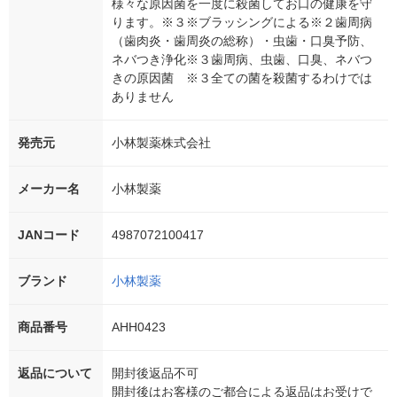
様々な原因菌を一度に殺菌してお口の健康を守
ります。※３※ブラッシングによる※２歯周病
（歯肉炎・歯周炎の総称）・虫歯・口臭予防、
ネバつき浄化※３歯周病、虫歯、口臭、ネバつ
きの原因菌 ※３全ての菌を殺菌するわけでは
ありません
発売元
小林製薬株式会社
メーカー名
小林製薬
JANコード
4987072100417
ブランド
小林製薬
商品番号
AHH0423
返品について
開封後返品不可
開封後はお客様のご都合による返品はお受けで