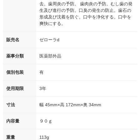
去。歯周炎の予防。 歯肉炎の予防。むし歯の発
生及び進行の予防。口臭の発生の防止。歯石の
形成及び沈着を防ぐ。口中を浄化する。口中を
爽快にする。
販売名
ゼローラd
薬事分類
医薬部外品
個別包装
有
使用期限
3年
寸法
幅 45mm×高 172mm×奥 34mm
内容量
９０ｇ
重量
113g