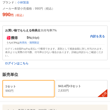
ブランド：
小林製薬
メーカー希望小売価格：
990円（税込）
990
円
（税込）
お買い物でもらえる特典
最大付与率7%
内訳を見る
5
獲得
%
(44pt)
うち4.5%は
利用先・期間限定
ログイン&全額PayPay支払いで獲得できます。原則として税抜金額に対し付与されます。
表示よりも実際の付与数、付与率が少ない場合があります。詳細は内訳からご確認くださ
い。
ログインはこちら
販売単位
943.4円×3セット
1セット
2,830円
990円
お得