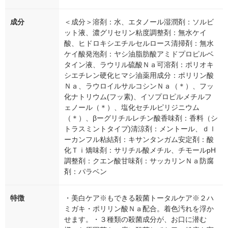
成分
＜成分＞溶剤：水、エタノール湿潤剤：ソルビ
ット液、濃グリセリン粘度調整剤：無水ケイ
酸、ヒドロキシエチルセルロース清掃剤：無水
ケイ酸発泡剤：ヤシ油脂肪酸アミドプロピルベ
タイン液、ラウリル硫酸Ｎａ可溶剤：ポリオキ
シエチレン硬化ヒマシ油薬用成分：ポリリン酸
Ｎａ、ラウロイルサルコシンＮａ（＊）、フッ
化ナトリウム(フッ素)、イソプロピルメチルフ
ェノール（＊）、塩化セチルピリジニウム
（＊）、βーグリチルレチン酸香味剤：香料（シ
トラスミントタイプ)清涼剤：メントール、ｄｌ
ーカンフル粘結剤：キサンタンガム安定剤：酸
化Ｔｉ矯味剤：サリチル酸メチル、チモールpH
調整剤：クエン酸甘味剤：サッカリンＮａ防腐
剤：パラベン
特徴
・美白ケア※もできる殺菌トータルケア※２ハ
ミガキ・ポリリン酸Ｎａ配合。着色汚れを浮か
せます。・３種類の殺菌成分が、お口に潜む