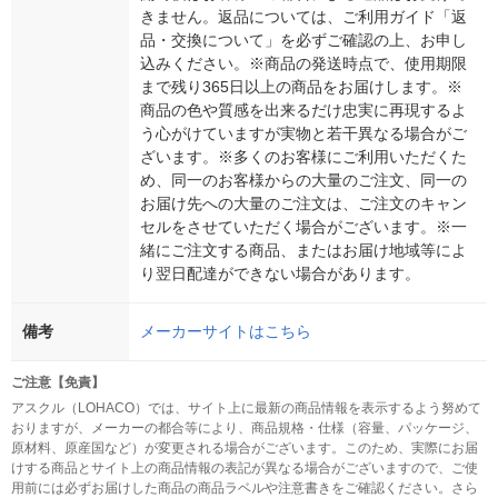
きません。返品については、ご利用ガイド「返
品・交換について」を必ずご確認の上、お申し
込みください。※商品の発送時点で、使用期限
まで残り365日以上の商品をお届けします。※
商品の色や質感を出来るだけ忠実に再現するよ
う心がけていますが実物と若干異なる場合がご
ざいます。※多くのお客様にご利用いただくた
め、同一のお客様からの大量のご注文、同一の
お届け先への大量のご注文は、ご注文のキャン
セルをさせていただく場合がございます。※一
緒にご注文する商品、またはお届け地域等によ
り翌日配達ができない場合があります。
備考
メーカーサイトはこちら
ご注意【免責】
アスクル（LOHACO）では、サイト上に最新の商品情報を表示するよう努めて
おりますが、メーカーの都合等により、商品規格・仕様（容量、パッケージ、
原材料、原産国など）が変更される場合がございます。このため、実際にお届
けする商品とサイト上の商品情報の表記が異なる場合がございますので、ご使
用前には必ずお届けした商品の商品ラベルや注意書きをご確認ください。さら