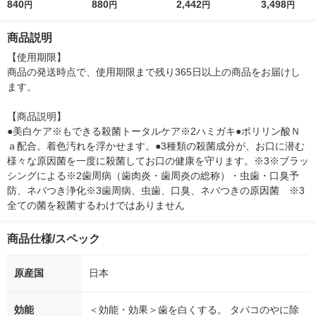
クール 180g アース製
840
ト 90g 小林製薬
880
Ｖ ブラッシュオンパ
2,442
Ｖ ブラッシュ
3,498
円
円
円
円
薬
ウダー レフィル 3ｇ S
ウダー 3ｇ SP
PF50+・PA++++ 資生
PA++++
商品説明
堂
【使用期限】

商品の発送時点で、使用期限まで残り365日以上の商品をお届けし
ます。

【商品説明】

●美白ケア※もできる殺菌トータルケア※2ハミガキ●ポリリン酸Ｎ
ａ配合。着色汚れを浮かせます。●3種類の殺菌成分が、お口に潜む
様々な原因菌を一度に殺菌してお口の健康を守ります。※3※ブラッ
シングによる※2歯周病（歯肉炎・歯周炎の総称）・虫歯・口臭予
防、ネバつき浄化※3歯周病、虫歯、口臭、ネバつきの原因菌　※3
全ての菌を殺菌するわけではありません　
商品仕様/スペック
原産国
日本
効能
＜効能・効果＞歯を白くする。 タバコのやに除