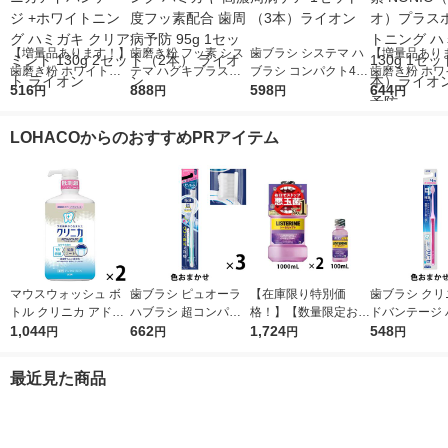
【増量品あります！】
歯磨き粉 フッ素 シス
歯ブラシ システマ ハ
【増量品あり
歯磨き粉 ホワイトニ
テマ ハグキプラスW
ブラシ コンパクト4列
歯磨き粉 ホワ
ング クリニカアドバ
516
ホワイトニング ハミ
888
ふつう 歯周病ケア 1
598
ング フッ素 N
644
円
円
円
円
ンテージ +ホワイトニ
ガキ 高濃度フッ素配
セット（3本）ライオ
（ノニオ）プ
ング ハミガキ クリア
合 歯周病予防 95g 1
ン
イトニング ハ
LOHACOからのおすすめPRアイテム
ミント 130g 2セット
セット（2本） ライオ
130g 1セッ
ライオン
ン
ライオン 口臭
マウスウォッシュ ボ
歯ブラシ ピュオーラ
【在庫限り特別価
歯ブラシ クリ
トル クリニカ アドバ
ハブラシ 超コンパク
格！】【数量限定お得
ドバンテージ 
ンテージ デンタルリ
1,044
ト ふつう 1セット（3
662
セット】リステリン
1,724
シ 4列 超コ
548
円
円
円
円
ンス 低刺激タイプ ノ
本）花王
トータルケアプラス 1
ふつう 虫歯予
ンアルコール 900mL
000ml×2本+100ml×1
除去 1セット
最近見た商品
1セット（2本） ライ
本 マウスウォッシュ
ライオン
オン
医薬部外品