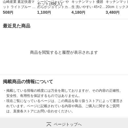
山崎産業 素足快適マ
シービージャパン や
キッチンマット 優踏
キッチンマット 
ット ライトブルー ス
わらかジョイントカラ
生 洗いやすい 45×270
20cm ミック
ノコ ジョイントタイ
508
ーマット 30×30×厚み
1,100
cm ブラウン 日本製 1
4,180
ライト 拭ける
3,480
円
円
円
円
プ 300×300ｍｍ 1枚
1.2cm セサミ 457330
枚 オカ
ンマット ベス
6869108 1セット(8枚
最近見た商品
入)
商品を閲覧すると履歴が表示されます
掲載商品の情報について
・
掲載している情報の精度には万全を期しておりますが、その内容の正確性、
安全性、有用性を保証するものではありません。
・
現在ご覧になっているページは、この商品を取り扱うストアによって運営さ
れています。ページに記載されている内容や商品、ご購入に関するご質問
は、直接各ストアにお問い合わせください。
ページトップへ