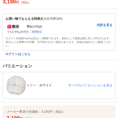
3,190
円
（税込）
お買い物でもらえる特典
最大付与率16%
内訳を見る
5
獲得
%
(145pt)
うち4.5%は
利用先・期間限定
ログイン&全額PayPay支払いで獲得できます。原則として税抜金額に対し付与されます。
表示よりも実際の付与数、付与率が少ない場合があります。詳細は内訳からご確認くださ
い。
ログインはこちら
バリエーション
カラー：
ホワイト
すべてのバリエーションを見る
メーカー希望小売価格：
3,190円（税込）