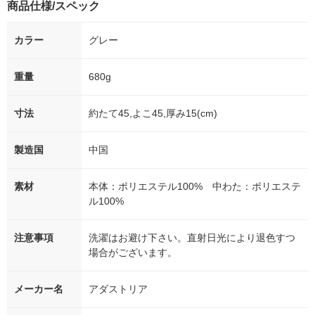
商品仕様/スペック
カラー
グレー
重量
680g
寸法
約たて45,よこ45,厚み15(cm)
製造国
中国
素材
本体：ポリエステル100% 中わた：ポリエステ
ル100%
注意事項
洗濯はお避け下さい。直射日光により退色すつ
場合がございます。
メーカー名
アダストリア