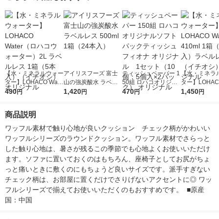
【水・ミネラルウォー
アイリスフーズ 富士
ティッシュペーパー 1
【水・ミネラ
ター】LOHACO Wate
山の強炭酸水 ラベル
50組 ロハコオリジナ
ター】LOHACO
r（ロハコウォータ
490
レス 500ml 1箱（24
1,420
ルソフトパックティッ
470
r 410ml 1箱
1,450
円
円
円
円
ー）2L ラベルレス 1
本入）
シュ フィオナ オリジ
入）ラベルレ
箱（5本入）（イチオ
ナル 1セット（10
オシ） オリジ
商品説明
シ） オリジナル
個：5個入×2パック）
オリジナル
ワッフル素材で触り心地が良いクッション　チェック柄がかわいい
ワッフルシリーズのラウンドクッション。ワッフル素材でさらっと
した触り心地は、暑さが残るこの季節でも心地よくお使いいただけ
ます。ソファに置いておくのはもちろん、座椅子としてお尻がちょ
っと痛いときに敷くのにもちょうど良いサイズです。派手すぎない
チェック柄は、お部屋に置くだけでさりげないアクセントに◎ ワッ
フルシリーズで揃えてお使いいただくのもおすすめです。  ■原産
国：中国