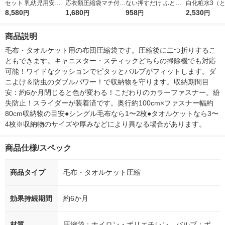
セット 乳幼児用安心
応衣類圧縮袋マチ付
ない押すだけ ふとん
白化粧水3（
暖か毛布・幼児用(2枚
8,580
ダニよけ＆防虫 H006
1,680
圧縮袋 M 1個 東和産
958
っとり） 140m
2,530
円
円
円
円
組) 50076 1組
14 1個（2枚入） 衣替
業
王 敏感肌 
え レック
商品説明
毛布・タオルケット用の布団圧縮袋です。圧縮後に二つ折りするこ
ともできます。キャニスター・スティックどちらの掃除機でも対応
可能！ワイドなクッションでピタッとバルブがフィットします。ダ
ニよけ＆防虫のダブルパワー！で収納物を守ります。収納期間目
安：約6か月閉じると色が変わる！こだわりのカラーファスナー。紛
失防止！スライダーが装着済です。奥行約100cm×ファスナー幅約
80cm収納物の目安●シングル毛布なら1〜2枚●タオルケットなら3〜
4枚※収納物のサイズや厚みなどにより異なる場合があります。
商品仕様/スペック
商品タイプ
毛布・タオルケット圧縮
効果持続期間
約6か月
材質
圧縮袋：ナイロン・ポリエチレン、バルブ：ポ