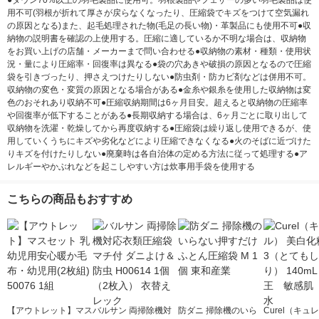
●ダウン70%以上の羽毛製品に使用可。羽根製品やフェザーの多い羽毛製品は使
用不可(羽根が折れて厚さが戻らなくなったり、圧縮袋でキズをつけて空気漏れ
の原因となる)また、起毛処理された物(毛足の長い物)・革製品にも使用不可●収
納物の説明書を確認の上使用する。圧縮に適しているか不明な場合は、収納物
をお買い上げの店舗・メーカーまで問い合わせる●収納物の素材・種類・使用状
況・量により圧縮率・回復率は異なる●袋の穴あきや破損の原因となるので圧縮
袋を引きづったり、押さえつけたりしない●防虫剤・防カビ剤などは併用不可。
収納物の変色・変質の原因となる場合がある●金糸や銀糸を使用した収納物は変
色のおそれあり収納不可●圧縮収納期間は6ヶ月目安。超えると収納物の圧縮率
や回復率が低下することがある●長期収納する場合は、6ヶ月ごとに取り出して
収納物を洗濯・乾燥してから再度収納する●圧縮袋は繰り返し使用できるが、使
用していくうちにキズや劣化などにより圧縮できなくなる●火のそばに近づけた
りキズを付けたりしない●廃棄時は各自治体の定める方法に従って処理する●ア
レルギーやかぶれなどを起こしやすい方は炊事用手袋を使用する
こちらの商品もおすすめ
【アウトレット】マス
バルサン 両掃除機対
防ダニ 掃除機のいら
Curel（キュ