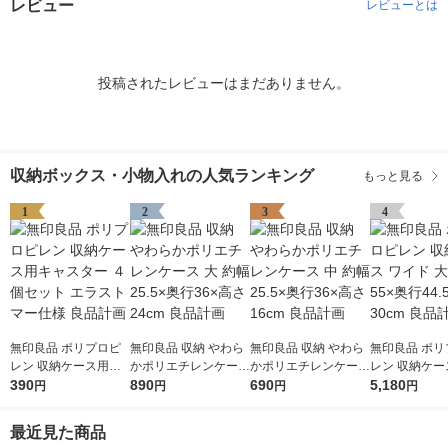
レビュー
レビューとは
投稿されたレビューはまだありません。
収納ボックス・小物入れの人気ランキング
もっと見る
1
2
3
4
無印良品 ポリプロピ
無印良品 収納 やわら
無印良品 収納 やわら
無印良品 ポリ
レン 収納ケース用キ
かポリエチレンケース
かポリエチレンケース
レン 収納ケー
ャスター ４個セット
390
大 約幅25.5×奥行36×
890
中 約幅25.5×奥行36×
690
ド 大 約幅55×奥行44.
5,180
円
円
円
円
エラストマー仕様 良
高さ24cm 良品計画
高さ16cm 良品計画
5×高さ30cm
品計画
最近見た商品