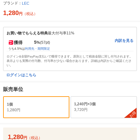
ブランド：
LEC
1,280
円
（税込）
お買い物でもらえる特典
最大付与率11%
内訳を見る
5
獲得
%
(57pt)
うち4.5%は
利用先・期間限定
ログイン&全額PayPay支払いで獲得できます。原則として税抜金額に対し付与されます。
表示よりも実際の付与数、付与率が少ない場合があります。詳細は内訳からご確認くださ
い。
ログインはこちら
販売単位
1,240円×3個
1個
3,720円
1,280円
お得
1,280
円
（税込）