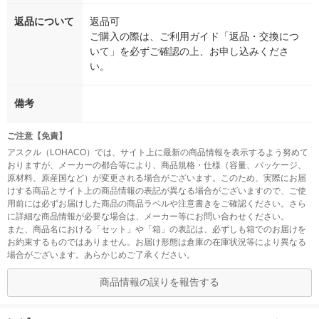
返品について
返品可
ご購入の際は、ご利用ガイド「返品・交換につ
いて」を必ずご確認の上、お申し込みくださ
い。
備考
ご注意【免責】
アスクル（LOHACO）では、サイト上に最新の商品情報を表示するよう努めて
おりますが、メーカーの都合等により、商品規格・仕様（容量、パッケージ、
原材料、原産国など）が変更される場合がございます。このため、実際にお届
けする商品とサイト上の商品情報の表記が異なる場合がございますので、ご使
用前には必ずお届けした商品の商品ラベルや注意書きをご確認ください。さら
に詳細な商品情報が必要な場合は、メーカー等にお問い合わせください。
また、商品名における「セット」や「箱」の表記は、必ずしも箱でのお届けを
お約束するものではありません。お届け形態は倉庫の在庫状況等により異なる
場合がございます。あらかじめご了承ください。
商品情報の誤りを報告する