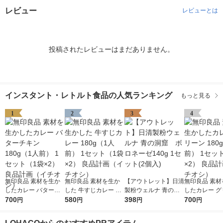
レビュー
レビューとは
投稿されたレビューはまだありません。
インスタント・レトルト食品の人気ランキング
もっと見る
1
2
3
4
無印良品 素材を生か
無印良品 素材を生か
【アウトレット】日清
無印良品 素材
したカレー バターチ
した 牛すじカレー 18
製粉ウェルナ 青の洞
したカレー グ
キン 180g（1人前） 1
700
0g（1人前） 1セット
580
窟 ボロネーゼ140g
398
180g（1人前
700
円
円
円
円
セット（1袋×2） 良品
（1袋×2） 良品計画
1セット(2個入)
ト（1袋×2）
計画（イチオシ）
（イチオシ）
（イチオシ）