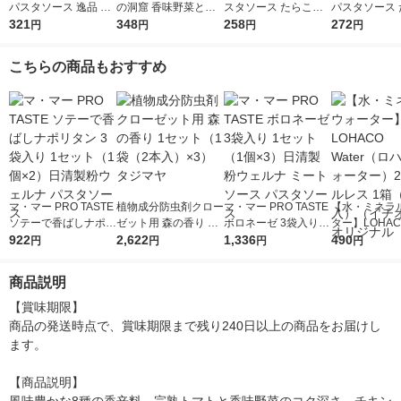
パスタソース 逸品 ご
の洞窟 香味野菜とハ
スタソース たらこ（1
パスタソース 
ま香る大葉ソース ＜1
321
ーブ引き立つボロネー
348
人前×2）1個
258
クリーム 生風
272
円
円
円
円
人前×2＞ 1個 日清製
ゼ 1人前 (140g) 1個
前×2 1個
粉ウェルナ
こちらの商品もおすすめ
マ・マー PRO TASTE
植物成分防虫剤クロー
マ・マー PRO TASTE
【水・ミネラ
ソテーで香ばしナポリ
ゼット用 森の香り 1
ボロネーゼ 3袋入り 1
ター】LOHACO
タン 3袋入り 1セット
922
セット（1袋（2本
2,622
セット（1個×3）日清
1,336
r（ロハコウォ
490
円
円
円
円
（1個×2）日清製粉ウ
入）×3） タジマヤ
製粉ウェルナ ミート
ー）2L ラベル
ェルナ パスタソース
ソース パスタソース
箱（5本入）
商品説明
シ） オリジナ
【賞味期限】

商品の発送時点で、賞味期限まで残り240日以上の商品をお届けし
ます。

【商品説明】
