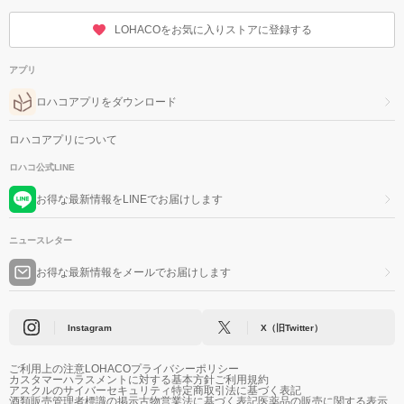
LOHACOをお気に入りストアに登録する
アプリ
ロハコアプリをダウンロード
ロハコアプリについて
ロハコ公式LINE
お得な最新情報をLINEでお届けします
ニュースレター
お得な最新情報をメールでお届けします
Instagram
X（旧Twitter）
ご利用上の注意
LOHACOプライバシーポリシー
カスタマーハラスメントに対する基本方針
ご利用規約
アスクルのサイバーセキュリティ
特定商取引法に基づく表記
酒類販売管理者標識の掲示
古物営業法に基づく表記
医薬品の販売に関する表示