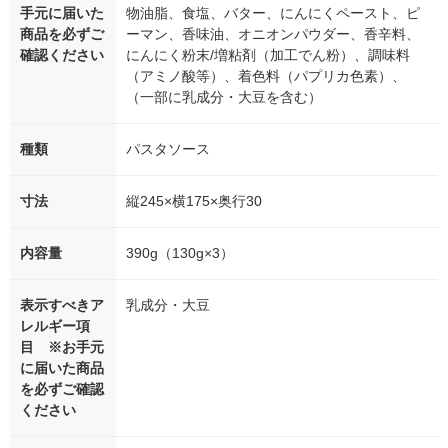
手元に届いた
物油脂、食塩、バター、にんにくペースト、ピ
商品を必ずご
ーマン、香味油、オニオンパウダー、香辛料、
確認ください
にんにく粉末/増粘剤（加工でん粉）、調味料
（アミノ酸等）、着色料（パプリカ色素）、
（一部に乳成分・大豆を含む）
種類
パスタソース
寸法
縦245×横175×奥行30
内容量
390g（130g×3）
表示すべきア
乳成分・大豆
レルギー項
目 ※お手元
に届いた商品
を必ずご確認
ください