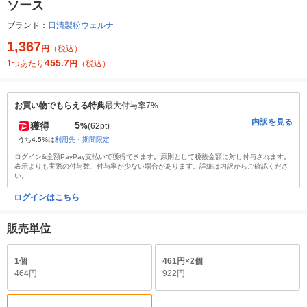
ソース
ブランド：
日清製粉ウェルナ
1,367
円
（税込）
455.7
1つあたり
円
（税込）
お買い物でもらえる特典
最大付与率7%
内訳を見る
5
獲得
%
(62pt)
うち4.5%は
利用先・期間限定
ログイン&全額PayPay支払いで獲得できます。原則として税抜金額に対し付与されます。
表示よりも実際の付与数、付与率が少ない場合があります。詳細は内訳からご確認くださ
い。
ログインはこちら
販売単位
1個
461円×2個
464円
922円