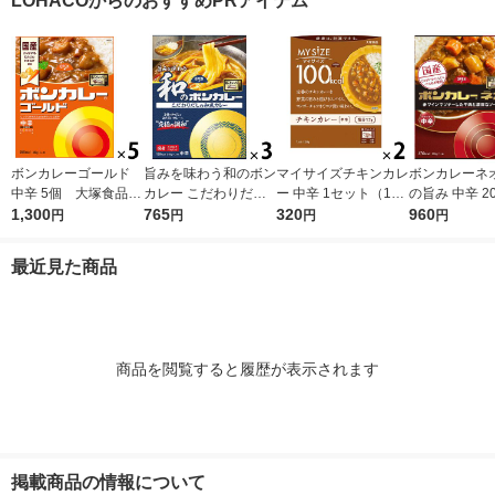
LOHACOからのおすすめPRアイテム
ボンカレーゴールド
旨みを味わう和のボン
マイサイズチキンカレ
ボンカレーネオ
中辛 5個 大塚食品
カレー こだわりだし
ー 中辛 1セット（1個
の旨み 中辛 20
レンジ対応
1,300
の和風カレー 中辛
765
（100g）×2） 100k
320
ット（1個×3
960
円
円
円
円
1セット（1個（210
cal レンジ対応レト
品 レトルトカ
g）×3） レンジ対応
ルト 大塚食品
ンジ対応
最近見た商品
1セット（1個×3）
商品を閲覧すると履歴が表示されます
掲載商品の情報について