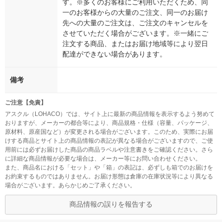
す。※多くのお客様にご利用いただくため、同
一のお客様からの大量のご注文、同一のお届け
先への大量のご注文は、ご注文のキャンセルを
させていただく場合がございます。※一緒にご
注文する商品、またはお届け地域等により翌日
配達ができない場合があります。
備考
ご注意【免責】
アスクル（LOHACO）では、サイト上に最新の商品情報を表示するよう努めて
おりますが、メーカーの都合等により、商品規格・仕様（容量、パッケージ、
原材料、原産国など）が変更される場合がございます。このため、実際にお届
けする商品とサイト上の商品情報の表記が異なる場合がございますので、ご使
用前には必ずお届けした商品の商品ラベルや注意書きをご確認ください。さら
に詳細な商品情報が必要な場合は、メーカー等にお問い合わせください。
また、商品名における「セット」や「箱」の表記は、必ずしも箱でのお届けを
お約束するものではありません。お届け形態は倉庫の在庫状況等により異なる
場合がございます。あらかじめご了承ください。
商品情報の誤りを報告する