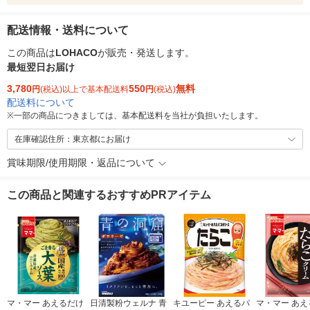
配送情報・送料について
この商品は
LOHACO
が販売・発送します。
最短翌日お届け
3,780
550
無料
円
(税込)以上で基本配送料
円
(税込)
配送料について
※
一部の商品につきましては、基本配送料を当社が負担いたします。
在庫確認住所：東京都にお届け
賞味期限/使用期限・返品について
この商品と関連するおすすめPRアイテム
マ・マー あえるだけ
日清製粉ウェルナ 青
キユーピー あえるパ
マ・マー あえ