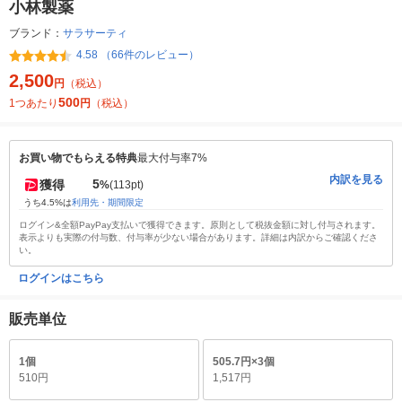
小林製薬
ブランド：
サラサーティ
4.58 （66件のレビュー）
2,500
円
（税込）
500
1つあたり
円
（税込）
お買い物でもらえる特典
最大付与率7%
内訳を見る
5
獲得
%
(113pt)
うち4.5%は
利用先・期間限定
ログイン&全額PayPay支払いで獲得できます。原則として税抜金額に対し付与されます。
表示よりも実際の付与数、付与率が少ない場合があります。詳細は内訳からご確認くださ
い。
ログインはこちら
販売単位
1個
505.7円×3個
510円
1,517円