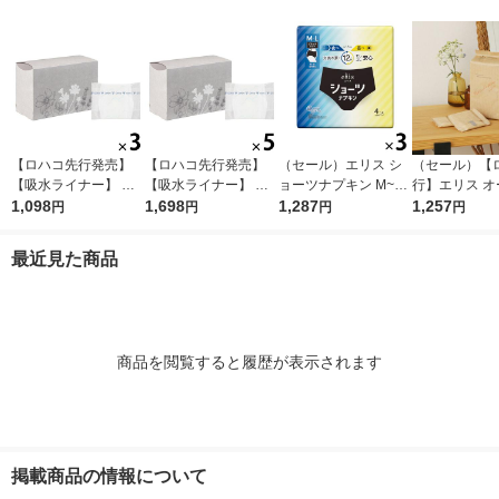
【ロハコ先行発売】
【ロハコ先行発売】
（セール）エリス シ
（セール）【
【吸水ライナー】 ポ
【吸水ライナー】 ポ
ョーツナプキン M~L
行】エリス オ
イズ 10cc 17.5cm 無
1,098
イズ 10cc 17.5cm 無
1,698
昼・夜 長時間用 ブラ
1,287
ックコットン 
1,257
円
円
円
円
香料 さらさら素肌 1
香料さらさら素肌 1セ
ックカラー 1セット
21cm 多い昼
セット(90枚入：30枚
ット(150枚入：30枚
（4枚入×3パック） 大
の日用（22枚
最近見た商品
入×3パック) 限定
入×5パック) 限定
王製紙
素肌のきもち 
ラルシリーズ
用品
商品を閲覧すると履歴が表示されます
掲載商品の情報について