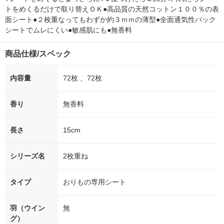
トをめくるだけで取り替えＯＫ●高品質の天然コットン１００％の表
面シート●２枚重なってもわずか約３ｍｍの薄型●全面通気性バック
シートでムレにくい●敏感肌にも●無香料
商品仕様/スペック
内容量
72枚 、72枚
香り
無香料
長さ
15cm
シリーズ名
2枚重ね
タイプ
おりもの専用シート
羽（ウイン
無
グ）