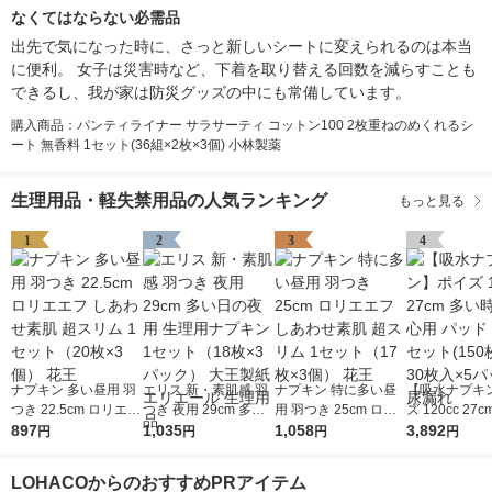
なくてはならない必需品
出先で気になった時に、さっと新しいシートに変えられるのは本当
に便利。 女子は災害時など、下着を取り替える回数を減らすことも
できるし、我が家は防災グッズの中にも常備しています。
購入商品：パンティライナー サラサーティ コットン100 2枚重ねのめくれるシ
ート 無香料 1セット(36組×2枚×3個) 小林製薬
生理用品・軽失禁用品の人気ランキング
もっと見る
1
2
3
4
ナプキン 多い昼用 羽
エリス 新・素肌感 羽
ナプキン 特に多い昼
【吸水ナプキ
つき 22.5cm ロリエエ
つき 夜用 29cm 多い
用 羽つき 25cm ロリ
ズ 120cc 27
フ しあわせ素肌 超ス
897
日の夜用 生理用ナプ
1,035
エエフ しあわせ素肌
1,058
も安心用 パッ
3,892
円
円
円
円
リム 1セット（20枚×
キン 1セット（18枚×
超スリム 1セット（17
1セット(150
3個） 花王
3パック） 大王製紙
枚×3個） 花王
枚入×5パック)
LOHACOからのおすすめPRアイテム
エリエール 生理用品