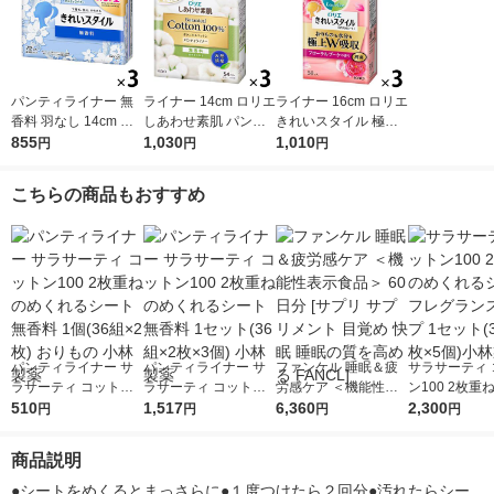
パンティライナー 無
ライナー 14cm ロリエ
ライナー 16cm ロリエ
香料 羽なし 14cm ロ
しあわせ素肌 パンテ
きれいスタイル 極上
リエ きれいスタイル
855
ィライナー BOTANIC
1,030
W吸収 ロング＆ワイ
1,010
円
円
円
1セット（72枚×3個）
ALCOTTON100％ 天
ド フローラルブーケ
花王 おりものシート
然消臭 1セット（3
の香り 1セット（50枚
こちらの商品もおすすめ
個） 花王 おりものシ
×3個）花王
ート
パンティライナー サ
パンティライナー サ
ファンケル 睡眠＆疲
サラサーティ 
ラサーティ コットン1
ラサーティ コットン1
労感ケア ＜機能性表
ン100 2枚重
00 2枚重ねのめくれる
510
00 2枚重ねのめくれる
1,517
示食品＞ 60日分 [サプ
6,360
れるシート フ
2,300
円
円
円
円
シート 無香料 1個(36
シート 無香料 1セッ
リ サプリメント 目覚
ンスソープ 1セ
組×2枚) おりもの 小林
ト(36組×2枚×3個) 小
め 快眠 睡眠の質を高
6組×2枚×5個
商品説明
製薬
林製薬
める FANCL]
薬
●シートをめくるとまっさらに●１度つけたら２回分●汚れたらシー