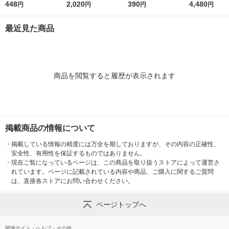
ボスティー（2g×111P
448
ラベルレス 2L 1箱（9
2,020
（500ml用8g×7本
390
ハーブティー 35
4,480
円
円
円
円
）
本入）（イチオシ）
入） 良品計画
箱（24本入）
最近見た商品
商品を閲覧すると履歴が表示されます
掲載商品の情報について
・
掲載している情報の精度には万全を期しておりますが、その内容の正確性、
安全性、有用性を保証するものではありません。
・
現在ご覧になっているページは、この商品を取り扱うストアによって運営さ
れています。ページに記載されている内容や商品、ご購入に関するご質問
は、直接各ストアにお問い合わせください。
ページトップへ
関連サイト・ヘルプ・その他