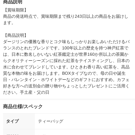
商品説明
シ） オリジナル
【賞味期限】

商品の発送時点で、賞味期限まで残り243日以上の商品をお届けし
ます。

【商品説明】

ダージリンの優雅な香りとコク味もしっかりお楽しみいただけるバ
ランスのとれたブレンドです。100年以上の歴史を持つ神戸紅茶で
は、日本に数名しかいない紅茶鑑定士が世界160か所以上の茶園か
らクオリティーシーズンに採れた紅茶をテイスティングし、日本の
水に合わせてブレンドしています。ひときわ香り高い紅茶を、高品
質な本物の味をお届けします。BOXタイプなので、母の日や誕生
日・バレンタイン・ホワイトデーなどのギフトにおすすめ。カフェ
好きな方への送別会の贈り物やちょっとしたプレゼントにご活用く
ださい。手土産・父の日
商品仕様/スペック
タイプ
ティーバッグ