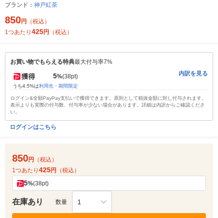
ブランド：
神戸紅茶
850
円
（税込）
425
1つあたり
円
（税込）
お買い物でもらえる特典
最大付与率7%
内訳を見る
5
獲得
%
(38pt)
うち4.5%は
利用先・期間限定
ログイン&全額PayPay支払いで獲得できます。原則として税抜金額に対し付与されます。
表示よりも実際の付与数、付与率が少ない場合があります。詳細は内訳からご確認くださ
い。
ログインはこちら
850
円
（税込）
425
1つあたり
円
（税込）
5
%
(38pt)
在庫あり
1
数量