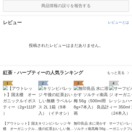
商品情報の誤りを報告する
レビュー
レビューとは
投稿されたレビューはまだありません。
紅茶・ハーブティーの人気ランキング
もっと見る
1
2
3
4
【アウトレット】国太
キリンビバレッジ 午
無印良品 水に溶かす
サーフビバレッ
楼 オーガニックルイ
後の紅茶おいしい無糖
ソルティ南高梅 56g
ーガニックフ