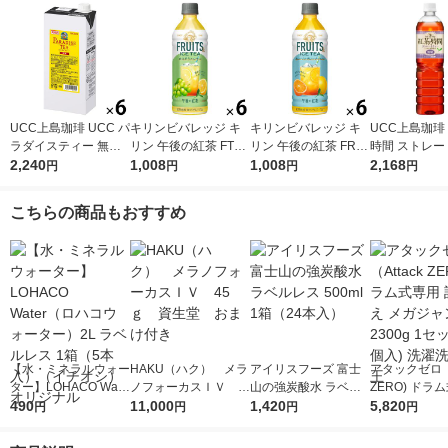
UCC上島珈琲 UCC パ
キリンビバレッジ キ
キリンビバレッジ キ
UCC上島珈琲
ラダイスティー 無糖
リン 午後の紅茶 FTUI
リン 午後の紅茶 FRUI
時間 ストレー
1000ml 1箱（6本入）
2,240
TS ＆ ICE TEA （フ
1,008
TS ＆ ICE TEA （フ
1,008
ー 無糖 900ml
2,168
円
円
円
円
ルーツ＆アイスティ
ルーツ＆アイスティ
2本入）
ー） 白ぶどうとレモ
ー） オレンジとグレ
こちらの商品もおすすめ
ン 500ml 1セット（6
ープフルーツ 500ml 1
本）
セット（6本）
【水・ミネラルウォー
HAKU（ハク） メラ
アイリスフーズ 富士
アタックゼロ（A
ター】LOHACO Wate
ノフォーカスＩＶ 4
山の強炭酸水 ラベル
ZERO) ドラ
r（ロハコウォータ
490
5ｇ 資生堂 おまけ
11,000
レス 500ml 1箱（24
1,420
詰め替え メガ
5,820
円
円
円
円
ー）2L ラベルレス 1
付き
本入）
ボ 2300g 1
箱（5本入）（イチオ
個入) 洗濯洗剤