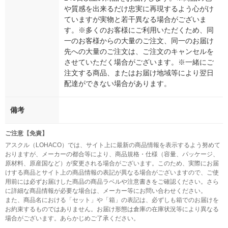
や質感を出来るだけ忠実に再現するよう心がけ
ていますが実物と若干異なる場合がございま
す。※多くのお客様にご利用いただくため、同
一のお客様からの大量のご注文、同一のお届け
先への大量のご注文は、ご注文のキャンセルを
させていただく場合がございます。※一緒にご
注文する商品、またはお届け地域等により翌日
配達ができない場合があります。
備考
ご注意【免責】
アスクル（LOHACO）では、サイト上に最新の商品情報を表示するよう努めて
おりますが、メーカーの都合等により、商品規格・仕様（容量、パッケージ、
原材料、原産国など）が変更される場合がございます。このため、実際にお届
けする商品とサイト上の商品情報の表記が異なる場合がございますので、ご使
用前には必ずお届けした商品の商品ラベルや注意書きをご確認ください。さら
に詳細な商品情報が必要な場合は、メーカー等にお問い合わせください。
また、商品名における「セット」や「箱」の表記は、必ずしも箱でのお届けを
お約束するものではありません。お届け形態は倉庫の在庫状況等により異なる
場合がございます。あらかじめご了承ください。