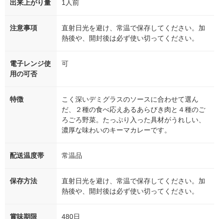
出来上がり量
1人前
注意事項
直射日光を避け、常温で保存してください。加
熱後や、開封後は必ず使い切ってください。
電子レンジ使
可
用の可否
特徴
こく深いデミグラスのソースに合わせて選ん
だ、２種の食べ応えあるあらびき肉と４種のご
ろごろ野菜。たっぷり入った具材がうれしい、
濃厚な味わいのキーマカレーです。
配送温度帯
常温品
保存方法
直射日光を避け、常温で保存してください。加
熱後や、開封後は必ず使い切ってください。
賞味期限
480日