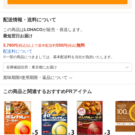
配送情報・送料について
この商品は
LOHACO
が販売・発送します。
最短翌日お届け
3,780
550
無料
円
(税込)以上で基本配送料
円
(税込)
配送料について
※
一部の商品につきましては、基本配送料を当社が負担いたします。
在庫確認住所：東京都にお届け
賞味期限/使用期限・返品について
この商品と関連するおすすめPRアイテム