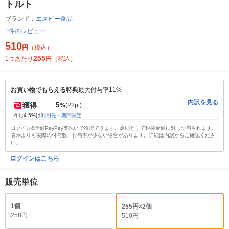
トルト
ブランド：
エスビー食品
1件のレビュー
510
円
（税込）
255
1つあたり
円
（税込）
お買い物でもらえる特典
最大付与率11%
内訳を見る
5
獲得
%
(22pt)
うち4.5%は
利用先・期間限定
ログイン&全額PayPay支払いで獲得できます。原則として税抜金額に対し付与されます。
表示よりも実際の付与数、付与率が少ない場合があります。詳細は内訳からご確認くださ
い。
ログインはこちら
販売単位
1個
255円×2個
258円
510円