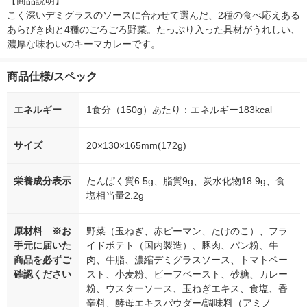
【商品説明】

こく深いデミグラスのソースに合わせて選んだ、2種の食べ応えある
あらびき肉と4種のごろごろ野菜。たっぷり入った具材がうれしい、
濃厚な味わいのキーマカレーです。
商品仕様/スペック
エネルギー
1食分（150g）あたり：エネルギー183kcal
サイズ
20×130×165mm(172g)
栄養成分表示
たんぱく質6.5g、脂質9g、炭水化物18.9g、食
塩相当量2.2g
原材料 ※お
野菜（玉ねぎ、赤ピーマン、たけのこ）、フラ
手元に届いた
イドポテト（国内製造）、豚肉、パン粉、牛
商品を必ずご
肉、牛脂、濃縮デミグラスソース、トマトペー
確認ください
スト、小麦粉、ビーフペースト、砂糖、カレー
粉、ウスターソース、玉ねぎエキス、食塩、香
辛料、酵母エキスパウダー/調味料（アミノ