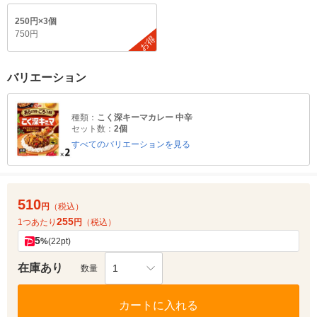
250円×3個
750円
お得
バリエーション
種類：
こく深キーマカレー 中辛
セット数：
2個
すべてのバリエーションを見る
510
円
（税込）
255
1つあたり
円
（税込）
5
%
(22pt)
在庫あり
1
数量
カートに入れる