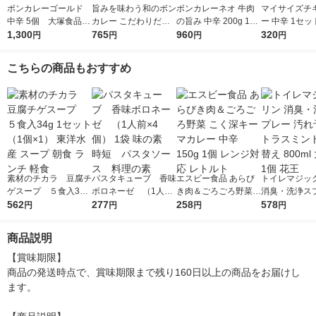
ボンカレーゴールド
旨みを味わう和のボン
ボンカレーネオ 牛肉
マイサイズチ
中辛 5個 大塚食品
カレー こだわりだし
の旨み 中辛 200g 1セ
ー 中辛 1セッ
レンジ対応
1,300
の和風カレー 中辛
765
ット（1個×3）大塚食
960
（100g）×2）
320
円
円
円
円
1セット（1個（210
品 レトルトカレー レ
cal レンジ
g）×3） レンジ対応
ンジ対応
ルト 大塚食品
こちらの商品もおすすめ
1セット（1個×3）
素材のチカラ 豆腐チ
パスタキューブ 香味
エスビー食品 あらび
トイレマジッ
ゲスープ ５食入34g
ボロネーゼ （1人前
き肉＆ごろごろ野菜
消臭・洗浄ス
1セット（1個×1） 東
562
×4個） 1袋 味の素
277
こく深キーマカレー
258
汚れ予防 シト
578
円
円
円
円
洋水産 スープ 朝食 ラ
時短 パスタソース
中辛 150g 1個 レンジ
ント 詰め替え 8
ンチ 軽食
料理の素
対応 レトルト
大容量 1個 花
商品説明
【賞味期限】

商品の発送時点で、賞味期限まで残り160日以上の商品をお届けし
ます。
