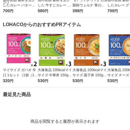
無印良品 素材を生か
無印良品 素材を生か
【アウトレット】日清
無印良品 素材
したカレー バターチ
した 牛すじカレー 18
製粉ウェルナ 青の洞
したカレー グ
キン 180g（1人前） 1
700
0g（1人前） 1セット
580
窟 ボロネーゼ140g
398
180g（1人前
700
円
円
円
円
セット（1袋×2） 良品
（1袋×2） 良品計画
1セット(2個入)
ト（1袋×2）
計画（イチオシ）
（イチオシ）
（イチオシ）
LOHACOからのおすすめPRアイテム
マイサイズ ガパオ 辛
大塚食品 100kcalマイ
大塚食品 100kcalマイ
大塚食品 100k
口 1セット（1個（10
サイズ 中華丼 150g 3
サイズ 親子丼 150g 3
サイズ チーズ
0g）×2） 100kcal
320
個 カロリーコントロ
530
個 カロリーコントロ
530
トの素86g3個 カロ
530
円
円
円
円
レンジ対応レトルト
ール レンジ調理 簡単
ール レンジ調理 簡単
ーコントロール
大塚食品
便利
便利
ジ調理 簡単 便
最近見た商品
2g以下設計
商品を閲覧すると履歴が表示されます