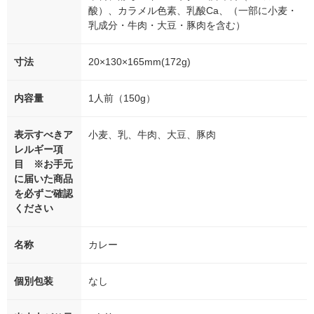
酸）、カラメル色素、乳酸Ca、（一部に小麦・
乳成分・牛肉・大豆・豚肉を含む）
寸法
20×130×165mm(172g)
内容量
1人前（150g）
表示すべきア
小麦、乳、牛肉、大豆、豚肉
レルギー項
目 ※お手元
に届いた商品
を必ずご確認
ください
名称
カレー
個別包装
なし