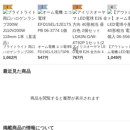
1
2
3
4
ブライトライト 両口
オーム電機 エコ電球E
アイリスオーヤマ LE
【アウトレッ
ハロゲンランプ200W
FD15EL/12E17SPB 0
D電球 E26 全方向 40
ム電機 LED
J110V200W 118mm 1
1,062
6-3774 1個
547
形相当 昼白色 2個セ
767
17 40形相当 
1,049
円
円
円
円
本（直送品）
ット LDA3N-G/W-4T9
個入 06-5560
2P 1セット(2個)
最近見た商品
商品を閲覧すると履歴が表示されます
掲載商品の情報について