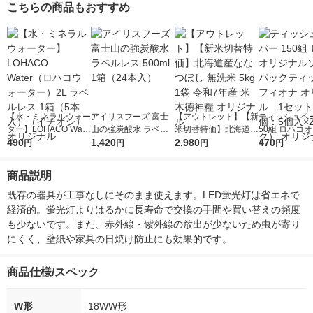
こちらの商品もおすすめ
【水・ミネラルウォー
アイリスフーズ 富士
【アウトレット】【新
ティッシュペー
ター】LOHACO Wate
山の強炭酸水 ラベル
米切替特価】北海道産
50組 ロハコ
r（ロハコウォータ
490
レス 500ml 1箱（24
1,420
ななつぼし 無洗米 5k
2,980
ルソフトパッ
470
円
円
円
円
ー）2L ラベルレス 1
本入）
g 1袋 令和7年産 米 木
シュ フィオナ
箱（5本入）（イチオ
徳神糧 オリジナル
ナル 1セット
商品説明
シ） オリジナル
個：5個入×2
オリジナル
既存の器具が工事なしにそのまま使えます。LED蛍光灯は省エネで
経済的。蛍光灯よりはるかに長寿命で交換の手間や買い替えの頻度
も少ないです。また、赤外線・紫外線の放出が少ないため虫が寄り
にくく、壁紙や家具の日焼け防止にも効果的です。
商品仕様/スペック
W形
18WW形