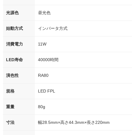
光源色
昼光色
始動方式
インバータ方式
消費電力
11W
LED寿命
40000時間
演色性
RA80
規格
LED FPL
重量
80g
寸法
幅28.5mm×高さ44.3mm×長さ220mm