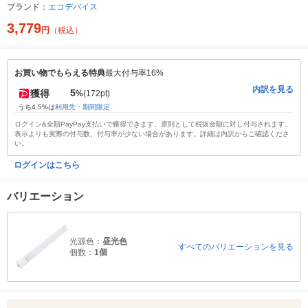
ブランド：
エコデバイス
3,779
円
（税込）
お買い物でもらえる特典
最大付与率16%
内訳を見る
5
獲得
%
(172pt)
うち4.5%は
利用先・期間限定
ログイン&全額PayPay支払いで獲得できます。原則として税抜金額に対し付与されます。
表示よりも実際の付与数、付与率が少ない場合があります。詳細は内訳からご確認くださ
い。
ログインはこちら
バリエーション
光源色：
昼光色
すべてのバリエーションを見る
個数：
1個