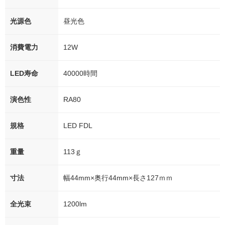
光源色
昼光色
消費電力
12W
LED寿命
40000時間
演色性
RA80
規格
LED FDL
重量
113ｇ
寸法
幅44mm×奥行44mm×長さ127ｍｍ
全光束
1200lm