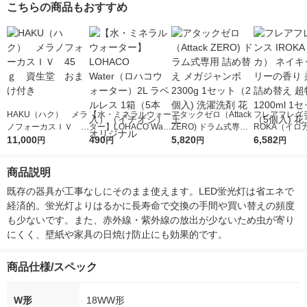
こちらの商品もおすすめ
HAKU（ハク） メラ
【水・ミネラルウォー
アタックゼロ（Attack
フレアフレグラ
ノフォーカスＩＶ 4
ター】LOHACO Wate
ZERO) ドラム式専用
ROKA（イロ
5ｇ 資生堂 おまけ
11,000
r（ロハコウォータ
490
詰め替え メガジャン
5,820
イキッドリリ
6,582
円
円
円
円
付き
ー）2L ラベルレス 1
ボ 2300g 1セット（2
柔軟剤 詰め替
箱（5本入）（イチオ
個入) 洗濯洗剤 花王
大 1200ml 
商品説明
シ） オリジナル
（5個入) 花王
既存の器具が工事なしにそのまま使えます。LED蛍光灯は省エネで
経済的。蛍光灯よりはるかに長寿命で交換の手間や買い替えの頻度
も少ないです。また、赤外線・紫外線の放出が少ないため虫が寄り
にくく、壁紙や家具の日焼け防止にも効果的です。
商品仕様/スペック
W形
18WW形