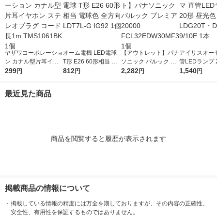
ヤザワコーポレーショ
オーム電機 LED電球
【アウトレット】パナ
アイリスオーヤ
ン カナル型片耳イヤ
T形 E26 60形相当 電
ソニック パルック プ
管LEDランプ 
ホン ステレオプラグ
299
球色 全方向 LDT7L-G
812
レミア20000 FCL32E
2,282
光色 LDG20T
1,540
円
円
円
円
コード長1m TMS106
IG92 1個
DW30MF3 1個
10E 1本
1BK 1個
最近見た商品
商品を閲覧すると履歴が表示されます
掲載商品の情報について
・
掲載している情報の精度には万全を期しておりますが、その内容の正確性、
安全性、有用性を保証するものではありません。