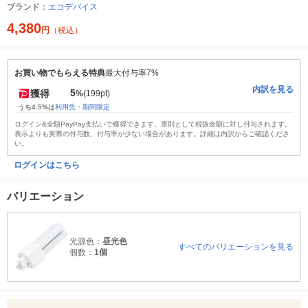
ブランド：
エコデバイス
4,380
円
（税込）
お買い物でもらえる特典
最大付与率7%
内訳を見る
5
獲得
%
(199pt)
うち4.5%は
利用先・期間限定
ログイン&全額PayPay支払いで獲得できます。原則として税抜金額に対し付与されます。
表示よりも実際の付与数、付与率が少ない場合があります。詳細は内訳からご確認くださ
い。
ログインはこちら
バリエーション
光源色：
昼光色
すべてのバリエーションを見る
個数：
1個