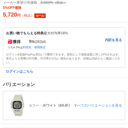
メーカー希望小売価格：
6,050円（税込）
5%OFF価格
5,720
円
（税込）
セール
お買い物でもらえる特典
最大付与率16%
内訳を見る
5
獲得
%
(262pt)
うち4.5%は
利用先・期間限定
ログイン&全額PayPay支払いで獲得できます。原則として税抜金額に対し付与されます。
表示よりも実際の付与数、付与率が少ない場合があります。詳細は内訳からご確認くださ
い。
ログインはこちら
バリエーション
カラー：
ホワイト（8AJF）
すべてのバリエーションを見る