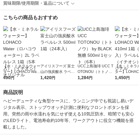
賞味期限/使用期限・返品について
こちらの商品もおすすめ
【水・ミネラルウォー
アイリスフーズ 富士
UCC上島珈琲 UCC T
【水・ミネラ
ター】LOHACO Wate
山の強炭酸水 ラベル
OTONOU（トトノ
ター】LOHACO
r（ロハコウォータ
490
レス 500ml 1箱（24
1,420
ウ） by BLACK無糖 5
1,284
r 410ml 1箱
1,450
円
円
円
円
ー）2L ラベルレス 1
本入）
00ml 1セット（6本）
入）ラベルレ
箱（5本入）（イチオ
オシ） オリジ
商品説明
シ） オリジナル
ヘビーデューティな角型ケースに、ランニング中でも視認し易いデ
ジタル表示、ストップウオッチ計測に便利なフロントボタンを採
用。突然の雨や水濡れを気にせず使える10気圧防水、暗闇でも安心
のLEDライト、電池寿命約10年等、ワークアウトに役立つ機能を搭
載しました。