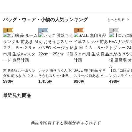
バッグ・ウェア・小物の人気ランキング
もっと見る
1
2
3
4
無印良品 ルームサン
レック 激落ちくん お
SALE 無印良品 イ草
【ロハコ限定】
ダル 前あき Ｍ ２３．
そうじスリッパNEO
スリッパ 前あき Ｍ ２
ンダル ライト
５〜２５ｃｍ用 生成×
590
ベージュ M 22cmー25
1,455
３．５〜２５ｃｍ用
990
24.0cm 水
499
円
円
円
円
マスタード 良品計画
cm 2個
生成 良品計画
い 水場 風呂場
ナル
最近見た商品
商品を閲覧すると履歴が表示されます