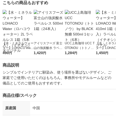
こちらの商品もおすすめ
【水・ミネラルウォー
アイリスフーズ 富士
UCC上島珈琲 UCC T
【水・ミネラ
ター】LOHACO Wate
山の強炭酸水 ラベル
OTONOU（トトノ
ター】LOHACO
r（ロハコウォータ
490
レス 500ml 1箱（24
1,420
ウ） by BLACK無糖 5
1,284
r 410ml 1箱
1,450
円
円
円
円
ー）2L ラベルレス 1
本入）
00ml 1セット（6本）
入）ラベルレ
箱（5本入）（イチオ
オシ） オリジ
商品説明
シ） オリジナル
シンプルでインテリアに馴染み、使う場所を選ばないデザイン。ご
家庭でご使用いただくのはもちろん、事務所やモデルルームなどの
備品としてのご使用もおすすめです。
商品仕様/スペック
原産国
中国