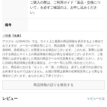
ご購入の際は、ご利用ガイド「返品・交換につ
いて」を必ずご確認の上、お申し込みくださ
い。
備考
ご注意【免責】
アスクル（LOHACO）では、サイト上に最新の商品情報を表示するよう努めて
おりますが、メーカーの都合等により、商品規格・仕様（容量、パッケージ、
原材料、原産国など）が変更される場合がございます。このため、実際にお届
けする商品とサイト上の商品情報の表記が異なる場合がございますので、ご使
用前には必ずお届けした商品の商品ラベルや注意書きをご確認ください。さら
に詳細な商品情報が必要な場合は、メーカー等にお問い合わせください。
また、商品名における「セット」や「箱」の表記は、必ずしも箱でのお届けを
お約束するものではありません。お届け形態は倉庫の在庫状況等により異なる
場合がございます。あらかじめご了承ください。
商品情報の誤りを報告する
レビュー
レビューとは