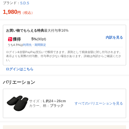
ブランド：
S.D.S
1,980
円
（税込）
お買い物でもらえる特典
最大付与率16%
内訳を見る
5
獲得
%
(90pt)
うち4.5%は
利用先・期間限定
ログイン&全額PayPay支払いで獲得できます。原則として税抜金額に対し付与されます。
表示よりも実際の付与数、付与率が少ない場合があります。詳細は内訳からご確認くださ
い。
ログインはこちら
バリエーション
サイズ：
L 約24～26cm
すべてのバリエーションを見る
カラー、柄：
ブラック