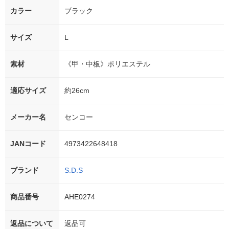
カラー
ブラック
サイズ
L
素材
《甲・中板》ポリエステル
適応サイズ
約26cm
メーカー名
センコー
JANコード
4973422648418
ブランド
S.D.S
商品番号
AHE0274
返品について
返品可