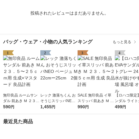
投稿されたレビューはまだありません。
バッグ・ウェア・小物の人気ランキング
もっと見る
1
2
3
4
無印良品 ルームサン
レック 激落ちくん お
SALE 無印良品 イ草
【ロハコ限定】
ダル 前あき Ｍ ２３．
そうじスリッパNEO
スリッパ 前あき Ｍ ２
ンダル ライト
５〜２５ｃｍ用 生成×
590
ベージュ M 22cmー25
1,455
３．５〜２５ｃｍ用
990
24.0cm 水
499
円
円
円
円
マスタード 良品計画
cm 2個
生成 良品計画
い 水場 風呂場
ナル
最近見た商品