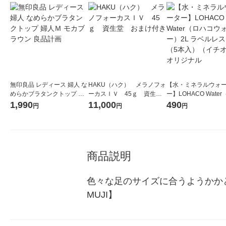
無印良品 レディース 婦人 な
HAKU（ハク） メラノフォ
【水・ミネラルウォ
めらかブラタンクトップ 婦
ーカスＩＶ 45ｇ 資生
ー】LOHACO Wate
人Ｍ モカブラウン 良品計画
堂 おまけ付き
コウォーター）2L ラ
1,990
11,000
490
円
円
円
ス 1箱（5本入）（イ
シ） オリジナル
商品説明
色々な足のサイズに合うようかか
MUJI】