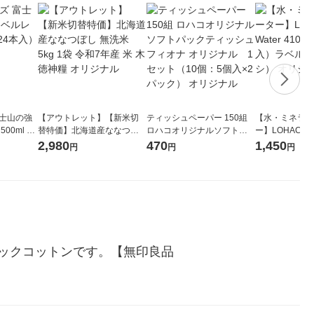
富士山の強
【アウトレット】【新米切
ティッシュペーパー 150組
【水・ミネラル
00ml 1
替特価】北海道産ななつぼ
ロハコオリジナルソフトパ
ー】LOHACO Wa
し 無洗米 5kg 1袋 令和7年産
ックティッシュ フィオナ オ
1箱（20本入
2,980
470
1,450
円
円
円
米 木徳神糧 オリジナル
リジナル 1セット（10個：
（イチオシ） 
5個入×2パック） オリジナ
ル
ックコットンです。【無印良品　