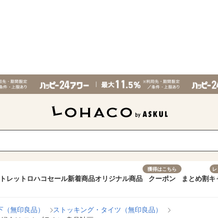
獲得はこちら
レ
トレット
ロハコセール
新着商品
オリジナル商品
クーポン
まとめ割
キ
下（無印良品）
ストッキング・タイツ（無印良品）