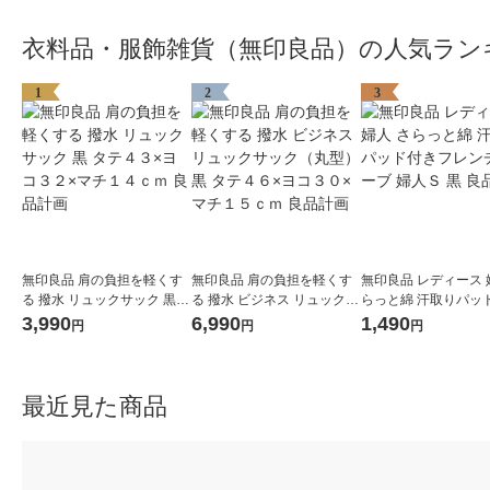
衣料品・服飾雑貨（無印良品）の人気ラン
1
2
3
無印良品 肩の負担を軽くす
無印良品 肩の負担を軽くす
無印良品 レディース 
る 撥水 リュックサック 黒
る 撥水 ビジネス リュックサ
らっと綿 汗取りパッ
タテ４３×ヨコ３２×マチ１
ック（丸型） 黒 タテ４６×
フレンチスリーブ 婦人
3,990
6,990
1,490
円
円
円
４ｃｍ 良品計画
ヨコ３０×マチ１５ｃｍ 良品
良品計画
計画
最近見た商品