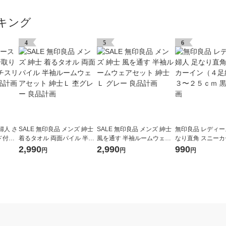
キング
4
5
6
婦人 さ
SALE 無印良品 メンズ 紳士
SALE 無印良品 メンズ 紳士
無印良品 レディー
ド付き
着るタオル 両面パイル 半袖
風を通す 半袖ルームウェア
なり直角 スニー
Ｓ 黒
ルームウェアセット 紳士Ｌ
セット 紳士Ｌ グレー 良品計
（４足組） ２３
2,990
2,990
990
円
円
円
杢グレー 良品計画
画
黒 良品計画