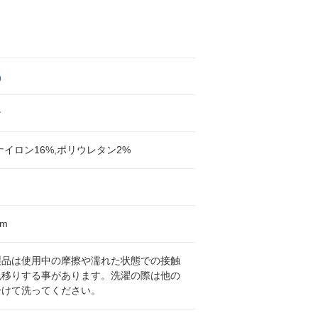
品
ン
,ナイロン16%,ポリウレタン2%
cm
製品は使用中の摩擦や濡れた状態での接触
色移りする事があります。洗濯の際は他の
分けて洗ってください。