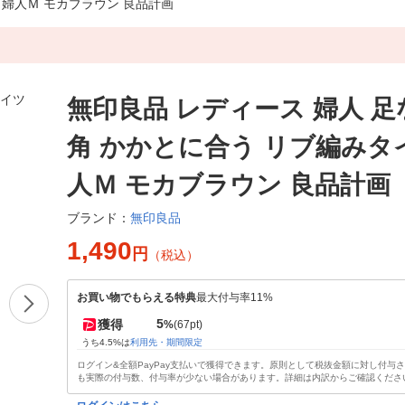
 婦人Ｍ モカブラウン 良品計画
無印良品 レディース 婦人 
角 かかとに合う リブ編みタ
人Ｍ モカブラウン 良品計画
無印良品
ブランド：
1,490
円
（税込）
お買い物でもらえる特典
最大付与率11%
5
獲得
%
(67pt)
うち4.5%は
利用先・期間限定
ログイン&全額PayPay支払いで獲得できます。原則として税抜金額に対し付与
も実際の付与数、付与率が少ない場合があります。詳細は内訳からご確認くださ