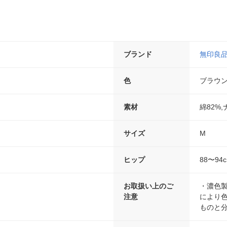
ブランド
無印良
色
ブラウ
素材
綿82%
サイズ
M
ヒップ
88〜94
お取扱い上のご
・濃色
注意
により
ものと