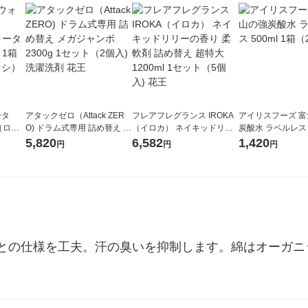
ータ
アタックゼロ（Attack ZER
フレアフレグランス IROKA
アイリスフーズ 
r（ロハ
O) ドラム式専用 詰め替え メ
（イロカ） ネイキッドリリ
炭酸水 ラベルレス 5
ベルレ
ガジャンボ 2300g 1セット
ーの香り 柔軟剤 詰め替え 超
箱（24本入）
5,820
6,582
1,420
円
円
円
チオ
（2個入) 洗濯洗剤 花王
特大 1200ml 1セット（5個
入) 花王
との仕様を工夫。汗の臭いを抑制します。綿はオーガニ