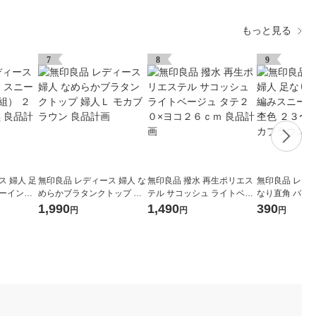
もっと見る
7
8
9
ス 婦人 足
無印良品 レディース 婦人 な
無印良品 撥水 再生ポリエス
無印良品 レディ
カーイン
めらかブラタンクトップ 婦
テル サコッシュ ライトベー
なり直角 パイ
〜２５ｃｍ
人Ｌ モカブラウン 良品計画
ジュ タテ２０×ヨコ２６ｃｍ
カーイン ※杢
1,990
1,490
390
円
円
円
良品計画
ｃｍ モカブラ