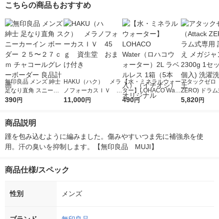
こちらの商品もおすすめ
無印良品 メンズ 紳士
HAKU（ハク） メラ
【水・ミネラルウォー
アタックゼロ（A
足なり直角 スニーカ
ノフォーカスＩＶ 4
ター】LOHACO Wate
ZERO) ドラ
ーイン ボーダー ２
390
5ｇ 資生堂 おまけ
11,000
r（ロハコウォータ
490
詰め替え メガ
5,820
円
円
円
円
５〜２７ｃｍ チャコ
付き
ー）2L ラベルレス 1
ボ 2300g 1
ールグレーボーダー
箱（5本入）（イチオ
個入) 洗濯洗剤
商品説明
良品計画
シ） オリジナル
踵を包み込むように編みました。傷みやすいつま先に補強糸を使
用。汗の臭いを抑制します。【無印良品　MUJI】
商品仕様/スペック
性別
メンズ