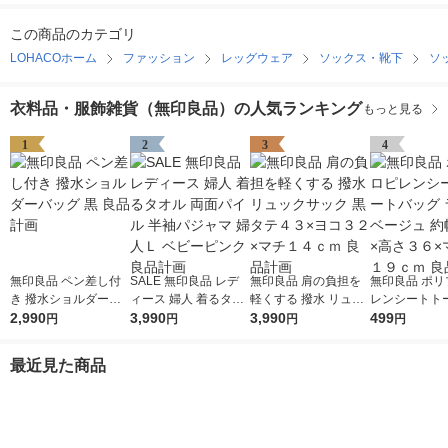
この商品のカテゴリ
LOHACOホーム
ファッション
レッグウェア
ソックス・靴下
ソ
衣料品・服飾雑貨（無印良品）の人気ランキング
もっと見る
1
2
3
4
無印良品 ペン差し付
SALE 無印良品 レデ
無印良品 肩の負担を
無印良品 ポリ
き 撥水ショルダーバ
ィース 婦人 着るタオ
軽くする 撥水 リュッ
レンシートト
ッグ 黒 良品計画
2,990
ル 両面パイル 半袖パ
3,990
クサック 黒 タテ４３
3,990
グ ライトベー
499
円
円
円
円
ジャマ 婦人Ｌ ベビー
×ヨコ３２×マチ１４
幅５３×高さ３
ピンク 良品計画
ｃｍ 良品計画
チ幅１９ｃｍ 
最近見た商品
画