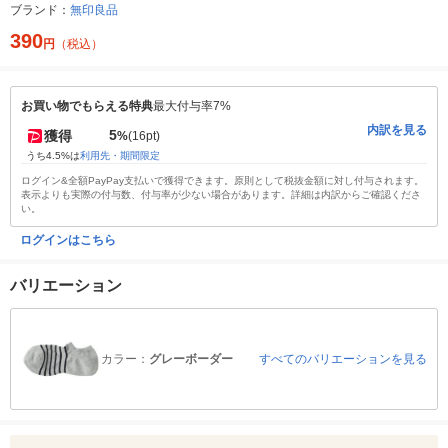
ブランド：
無印良品
390
円
（税込）
お買い物でもらえる特典
最大付与率7%
内訳を見る
5
獲得
%
(16pt)
うち4.5%は
利用先・期間限定
ログイン&全額PayPay支払いで獲得できます。原則として税抜金額に対し付与されます。
表示よりも実際の付与数、付与率が少ない場合があります。詳細は内訳からご確認くださ
い。
ログインはこちら
バリエーション
カラー：
グレーボーダー
すべてのバリエーションを見る