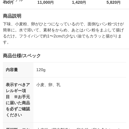
r（ロハコウォータ
490
5ｇ 資生堂 おまけ
11,000
レス 500ml 1箱（24
1,420
詰め替え メガ
5,820
円
円
円
円
ー）2L ラベルレス 1
付き
本入）
ボ 2300g 1
箱（5本入）（イチオ
個入) 洗濯洗剤
商品説明
シ） オリジナル
下味、小麦粉、卵がひとつになっているので、面倒なパン粉づけが
簡単に。水で溶いて、素材をからめ、あとはパン粉をまぶして揚げ
るだけ。フライパンで約1〜2cmの少ない油でもカラッと揚がりま
す。
商品仕様/スペック
内容量
120g
表示すべきア
小麦、卵、乳
レルギー項
目 ※お手元
に届いた商品
を必ずご確認
ください