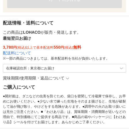
配送情報・送料について
この商品は
LOHACO
が販売・発送します。
最短翌日お届け
3,780
550
無料
円
(税込)以上で基本配送料
円
(税込)
配送料について
※
一部の商品につきましては、基本配送料を当社が負担いたします。
在庫確認住所：東京都にお届け
賞味期限/使用期限・返品について
ご購入について
●開封後は、ダニなどの虫害を防ぐため、袋口を密閉して冷蔵庫で保存し、お早
めにお使いください。●少ない水で練った生地をそのまま揚げると、生地が破裂
して油が飛び散り、やけどをする危険があります。●調理中の火のお取り扱いに
は充分ご注意ください。■「わけあり品」は、賞味期限・消費期限が近いなどの
理由で、特別価格にてご提供する商品です。■商品の箱やパッケージに【わけあ
り品】シールを付けてお届けします。あらかじめご了承ください。