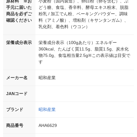
原材料 ※お
小麦粉（国内製造）、卵白粉（卵を含む）、ぶ
手元に届いた
どう糖、食塩、香辛料、酵母エキス粉末、脱脂
商品を必ずご
粉乳 / 加工でん粉、ベーキングパウダー、調味
確認ください
料（アミノ酸）、増粘剤（キサンタンガム）、
乳化剤、着色料（ウコン）
栄養成分表示
栄養成分表示（100gあたり）エネルギー
360kcal、たんぱく質11.5g、脂質1.5g、炭水化
物75.0g、食塩相当量2.5g※この表示値は目安で
す
メーカー名
昭和産業
JANコード
ブランド
昭和産業
商品番号
AHA6629