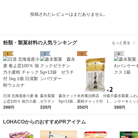
投稿されたレビューはまだありません。
粉類・製菓材料の人気ランキング
もっと見る
1
2
3
4
日清 北海道産小麦 春
森永製菓 森永クック
永井萬治商店 分級片
森永製菓 ふわ
よ恋100％ 強力小麦粉
ゼラチン 5g×13袋
栗粉チャック付 180
ンケーキミック
チャック付 1kg 1個 日
398
ゼラチンパウダー
335
ｇ 2個
350
388
円
円
円
円
清製粉ウェルナ
LOHACOからのおすすめPRアイテム