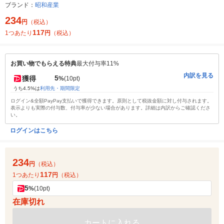
ブランド：
昭和産業
234
円
（税込）
117
1つあたり
円
（税込）
お買い物でもらえる特典
最大付与率11%
内訳を見る
5
獲得
%
(10pt)
うち4.5%は
利用先・期間限定
ログイン&全額PayPay支払いで獲得できます。原則として税抜金額に対し付与されます。
表示よりも実際の付与数、付与率が少ない場合があります。詳細は内訳からご確認くださ
い。
ログインはこちら
234
円
（税込）
117
1つあたり
円
（税込）
5
%
(10pt)
在庫切れ
カートに入れる