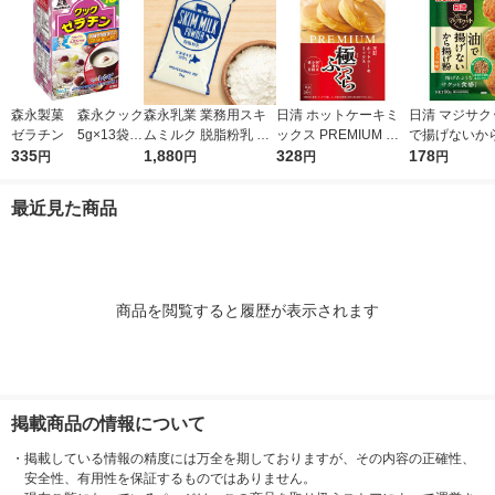
森永製菓 森永クック
森永乳業 業務用スキ
日清 ホットケーキミ
日清 マジサク
ゼラチン 5g×13袋
ムミルク 脱脂粉乳 北
ックス PREMIUM 極
で揚げないか
ゼラチンパウダー
335
海道生乳100% 1袋
1,880
ふっくら 国内麦小麦
328
しょうゆ味 鶏
178
円
円
円
円
（1kg） 常温保存
粉使用 1個 日清製粉
枚分 1個 日
ウェルナ
ェルナ
最近見た商品
商品を閲覧すると履歴が表示されます
掲載商品の情報について
・
掲載している情報の精度には万全を期しておりますが、その内容の正確性、
安全性、有用性を保証するものではありません。