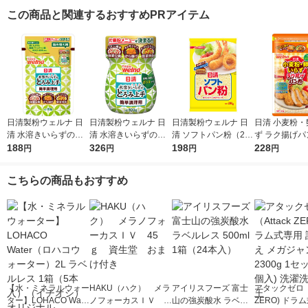
この商品と関連するおすすめPRアイテム
日清製粉ウェルナ 日
日清製粉ウェルナ 日
日清製粉ウェルナ 日
日清 小麦粉・
清 水溶きいらずのと
清 水溶きいらずのと
清 ソフトパン粉（200
ず ラク揚げパ
ろみ上手 詰め替え用
188
ろみ上手 (100g) ×1個
326
g） ×1個
198
ャック付 140g
228
円
円
円
円
1個
清製粉ウェル
こちらの商品もおすすめ
【水・ミネラルウォー
HAKU（ハク） メラ
アイリスフーズ 富士
アタックゼロ（A
ター】LOHACO Wate
ノフォーカスＩＶ 4
山の強炭酸水 ラベル
ZERO) ドラ