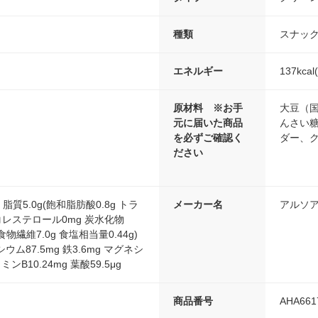
種類
スナッ
エネルギー
137kca
原材料 ※お手
大豆（
元に届いた商品
んさい
を必ずご確認く
ダー、
ださい
 脂質5.0g(飽和脂肪酸0.8g トラ
メーカー名
アルソ
コレステロール0mg 炭水化物
g 食物繊維7.0g 食塩相当量0.44g)
シウム87.5mg 鉄3.6mg マグネシ
ミンB10.24mg 葉酸59.5μg
商品番号
AHA661