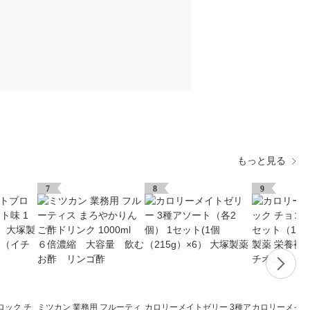
もっと見る
7
8
9
ロック チ
ミツカン 業務用 フルーティ
カロリーメイトゼリー 3種ア
カロリーメイト