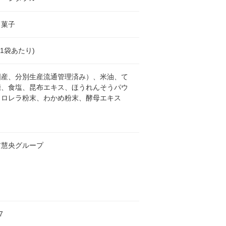
ク菓子
l(1袋あたり)
国産、分別生産流通管理済み）、米油、て
糖、食塩、昆布エキス、ほうれんそうパウ
クロレラ粉末、わかめ粉末、酵母エキス
ア慧央グループ
7