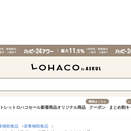
獲得はこちら
レ
トレット
ロハコセール
新着商品
オリジナル商品
クーポン
まとめ割
キ
養補助食品
栄養補助食品