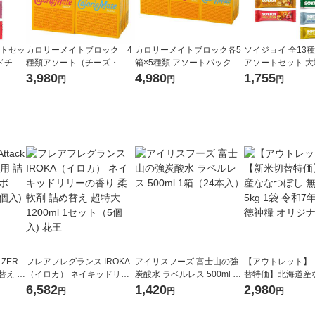
ートセッ
カロリーメイトブロック 4
カロリーメイトブロック各5
ソイジョイ 全13
ドチー
種類アソート（チーズ・チ
箱×5種類 アソートパック 25
アソートセット 
トチョ
ョコ・メープル・バニラ×各
箱入【アスクル・LOHACO
3,980
4,980
1,755
円
円
円
イモ・
5箱） 20 箱 大塚製薬 栄
限定】大塚製薬 オリジナル
1本)
養補助食品
 ZER
フレアフレグランス IROKA
アイリスフーズ 富士山の強
【アウトレット】
替え メ
（イロカ） ネイキッドリリ
炭酸水 ラベルレス 500ml 1
替特価】北海道産
セット
ーの香り 柔軟剤 詰め替え 超
箱（24本入）
し 無洗米 5kg 1
6,582
1,420
2,980
円
円
円
王
特大 1200ml 1セット（5個
米 木徳神糧 オリ
入) 花王