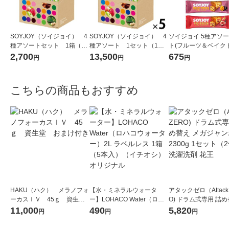
SOYJOY（ソイジョイ） 4
SOYJOY（ソイジョイ） 4
ソイジョイ 5種アソ
種アソートセット 1箱（20
種アソート 1セット（1箱
ト(フルーツ＆ベイク
本入） 大塚製薬
（20本入）×5） 大塚製薬
ズ・バナナ・ホワイ
2,700
13,500
675
円
円
円
コ＆レモン・サツマ
イチジク＆レーズン 各
こちらの商品もおすすめ
HAKU（ハク） メラノフォ
【水・ミネラルウォータ
アタックゼロ（Attack
ーカスＩＶ 45ｇ 資生
ー】LOHACO Water（ロハ
O) ドラム式専用 詰め
堂 おまけ付き
コウォーター）2L ラベルレ
ガジャンボ 2300g 1
11,000
490
5,820
円
円
円
ス 1箱（5本入）（イチオ
（2個入) 洗濯洗剤 花
シ） オリジナル