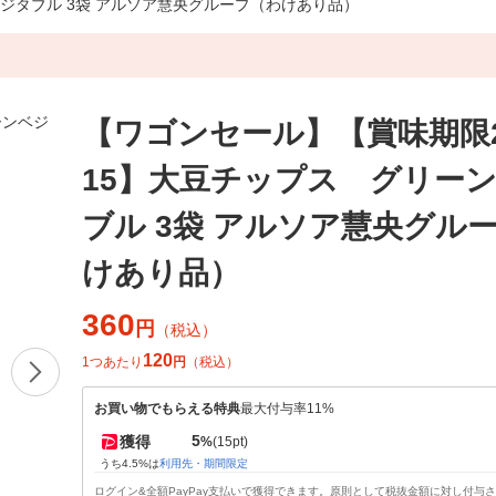
ベジタブル 3袋 アルソア慧央グループ（わけあり品）
【ワゴンセール】【賞味期限202
15】大豆チップス グリー
ブル 3袋 アルソア慧央グル
けあり品）
360
円
（税込）
120
1つあたり
円
（税込）
お買い物でもらえる特典
最大付与率11%
5
獲得
%
(15pt)
うち4.5%は
利用先・期間限定
ログイン&全額PayPay支払いで獲得できます。原則として税抜金額に対し付与