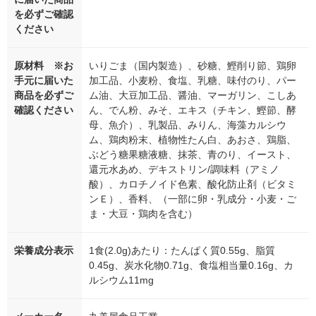
を必ずご確認
ください
原材料 ※お
いりごま（国内製造）、砂糖、鰹削り節、鶏卵
手元に届いた
加工品、小麦粉、食塩、乳糖、味付のり、パー
商品を必ずご
ム油、大豆加工品、醤油、マーガリン、こしあ
確認ください
ん、でん粉、みそ、エキス（チキン、鰹節、酵
母、魚介）、乳製品、みりん、海藻カルシウ
ム、鶏肉粉末、植物性たん白、あおさ、鶏脂、
ぶどう糖果糖液糖、抹茶、青のり、イースト、
還元水あめ、デキストリン/調味料（アミノ
酸）、カロチノイド色素、酸化防止剤（ビタミ
ンＥ）、香料、（一部に卵・乳成分・小麦・ご
ま・大豆・鶏肉を含む）
栄養成分表示
1食(2.0g)あたり：たんぱく質0.55g、脂質
0.45g、炭水化物0.71g、食塩相当量0.16g、カ
ルシウム11mg