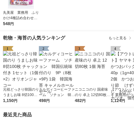
丸美屋 業務用 ふり
かけ4種詰め合わせ
1個（2.5g×40袋) 4
548
円
種アソート各10袋入
乾物・海苔の人気ランキング
もっと見る
1
2
3
4
元祖どっさり韓国のり
カルディコーヒーファ
ニコニコのり 国産味
【アウトレッ
うましお味 8切100枚
ーム ソチョン 韓国
のり 卓上 12切80枚 1
キ 業務用かつ
チャック付き 1セット
1,150
伝統味付のり 9P（8
498
個 海苔
482
ク40p（1g×
1,124
円
円
円
円
（1個×2）オリオンジ
枚×9P) 1袋 韓国海苔
2個 かつお
ャコー
キャメルホールセール
節 けずりぶ
最近見た商品
かか 鰹 カ
包装