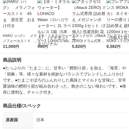
HAKU（ハク） メラ
【水・ミネラルウォー
アタックゼロ（Attack
フレアフレグラ
ノフォーカスＩＶ 4
ター】LOHACO Wate
ZERO) ドラム式専用
ROKA（イロ
5ｇ 資生堂 おまけ
11,000
r（ロハコウォータ
490
詰め替え メガジャン
5,820
イキッドリリ
6,582
円
円
円
円
付き
ー）2L ラベルレス 1
ボ 2300g 1セット（2
柔軟剤 詰め替
箱（5本入）（イチオ
個入) 洗濯洗剤 花王
大 1200ml 
商品説明
シ） オリジナル
（5個入) 花王
●たっぷりの「たまご」に、甘辛い「鰹削り節」を加え、「海苔」や
「胡麻」等、様々な素材を絶妙なバランスでブレンドしたふりかけ
です。●たまごそぼろのふんわりした風味とマイルドな甘味に、甘辛
醤油味の鰹削り節が組み合わさった、飽きのこない味わいです。●保
存に便利な、チャック付き。
商品仕様/スペック
原産国
日本