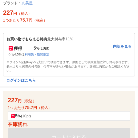
ブランド：
丸美屋
227
円
（税込）
75.7
1つあたり
円
（税込）
お買い物でもらえる特典
最大付与率11%
内訳を見る
5
獲得
%
(10pt)
うち4.5%は
利用先・期間限定
ログイン&全額PayPay支払いで獲得できます。原則として税抜金額に対し付与されます。
表示よりも実際の付与数、付与率が少ない場合があります。詳細は内訳からご確認くださ
い。
ログインはこちら
227
円
（税込）
75.7
1つあたり
円
（税込）
5
%
(10pt)
在庫切れ
カートに入れる