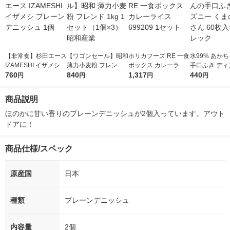
【非常食】杉田エース
【ワゴンセール】昭和
ホリカフーズ RE 一食
水99% あか
IZAMESHI イザメシ
薄力小麦粉 フレンド
ボックス カレーライ
手口ふき ディ
プレーンデニッシュ 1
760
1kg 1セット（1個×
840
ス 699209 1セット
1,317
くまのプーさん
440
円
円
円
円
個
3）昭和産業
入×3個 レック
商品説明
ほのかに甘い香りのプレーンデニッシュが2個入っています。アウト
ドアに！
商品仕様/スペック
原産国
日本
種類
プレーンデニッシュ
内容量
2個