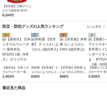
【非常食】江崎グリコ
ビスコ保存缶 657027
2 1セット(1缶×10)
6,204
円
防災・防犯グッズの人気ランキング
もっと見る
1
2
3
4
【保存水】 日本ミネ
井村屋 【非常食】 チ
【非常食】井村屋 え
【簡易トイレ
ラルウォーター 保存
ョコえいようかん 1組
いようかん 2453 1組
スオーヤマ 非
水2L 653253 1箱（6
1,463
(5本入)
839
(5本入)
696
イレ スタンダ
3,430
円
円
円
円
本入） オリジナル
イプ 10ｇ B
50 1箱（5
最近見た商品