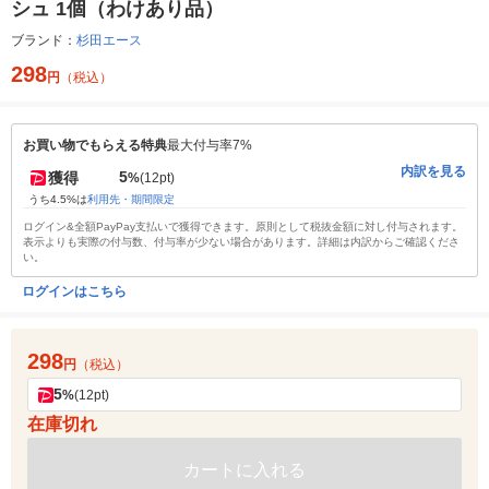
シュ 1個（わけあり品）
ブランド：
杉田エース
298
円
（税込）
お買い物でもらえる特典
最大付与率7%
内訳を見る
5
獲得
%
(12pt)
うち4.5%は
利用先・期間限定
ログイン&全額PayPay支払いで獲得できます。原則として税抜金額に対し付与されます。
表示よりも実際の付与数、付与率が少ない場合があります。詳細は内訳からご確認くださ
い。
ログインはこちら
298
円
（税込）
5
%
(12pt)
在庫切れ
カートに入れる