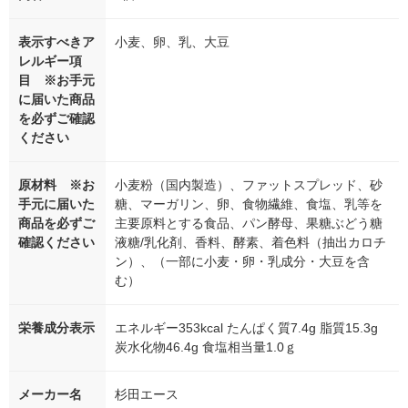
表示すべきア
小麦、卵、乳、大豆
レルギー項
目 ※お手元
に届いた商品
を必ずご確認
ください
原材料 ※お
小麦粉（国内製造）、ファットスプレッド、砂
手元に届いた
糖、マーガリン、卵、食物繊維、食塩、乳等を
商品を必ずご
主要原料とする食品、パン酵母、果糖ぶどう糖
確認ください
液糖/乳化剤、香料、酵素、着色料（抽出カロチ
ン）、（一部に小麦・卵・乳成分・大豆を含
む）
栄養成分表示
エネルギー353kcal たんぱく質7.4g 脂質15.3g
炭水化物46.4g 食塩相当量1.0ｇ
メーカー名
杉田エース