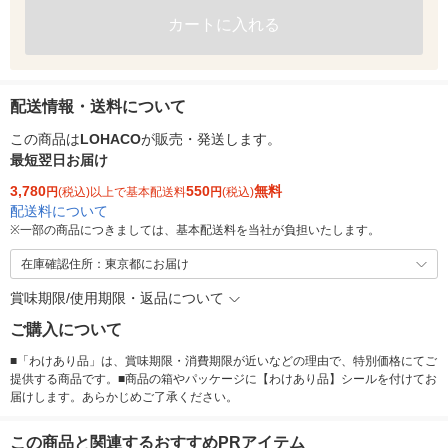
カートに入れる
配送情報・送料について
この商品は
LOHACO
が販売・発送します。
最短翌日お届け
3,780
550
無料
円
(税込)以上で基本配送料
円
(税込)
配送料について
※
一部の商品につきましては、基本配送料を当社が負担いたします。
在庫確認住所：東京都にお届け
賞味期限/使用期限・返品について
ご購入について
■「わけあり品」は、賞味期限・消費期限が近いなどの理由で、特別価格にてご
提供する商品です。■商品の箱やパッケージに【わけあり品】シールを付けてお
届けします。あらかじめご了承ください。
この商品と関連するおすすめPRアイテム