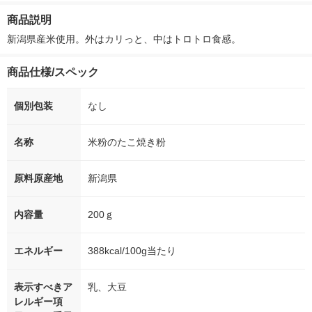
箱（5本入）（イチオ
徳神糧 オリジナル
ナル 1セット
商品説明
シ） オリジナル
個：5個入×2
オリジナル
新潟県産米使用。外はカリっと、中はトロトロ食感。
商品仕様/スペック
個別包装
なし
名称
米粉のたこ焼き粉
原料原産地
新潟県
内容量
200ｇ
エネルギー
388kcal/100g当たり
表示すべきア
乳、大豆
レルギー項