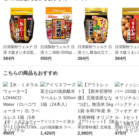
日清製粉ウェルナ 日
日清製粉ウェルナ 日
日清製粉ウェルナ 日
日清製粉ウェル
清 大阪きじ本店監修
清 たこ焼粉 (500g) ×1
清 だし醤油仕立ての
清 大阪うまい
お好み焼粉 (400g) ×1
384
個
450
たこ焼粉 (400g) ×1個
384
たこ焼粉 (400g
384
円
円
円
円
個
こちらの商品もおすすめ
【水・ミネラルウォー
アイリスフーズ 富士
【アウトレット】【新
ティッシュペー
ター】LOHACO Wate
山の強炭酸水 ラベル
米切替特価】北海道産
50組 ロハコ
r（ロハコウォータ
490
レス 500ml 1箱（24
1,420
ななつぼし 無洗米 5k
2,980
ルソフトパッ
470
円
円
円
円
ー）2L ラベルレス 1
本入）
g 1袋 令和7年産 米 木
シュ フィオナ