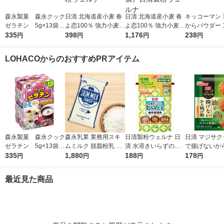
森永製菓 森永クック
日清 北海道産小麦 春
日清 北海道産小麦 春
キッコーマン 
ゼラチン 5g×13袋
よ恋100％ 強力小麦粉
よ恋100％ 強力小麦粉
からパウダー 1
ゼラチンパウダー
335
チャック付 1kg 1個 日
398
チャック付 1kg 1セッ
1,176
個
238
円
円
円
円
清製粉ウェルナ
ト（3個）日清製粉ウ
ェルナ
LOHACOからのおすすめPRアイテム
森永製菓 森永クック
森永乳業 業務用スキ
日清製粉ウェルナ 日
日清 マジサク
ゼラチン 5g×13袋
ムミルク 脱脂粉乳 北
清 水溶きいらずのと
で揚げないか
ゼラチンパウダー
335
海道生乳100% 1袋
1,880
ろみ上手 詰め替え用
188
しょうゆ味 鶏
178
円
円
円
円
（1kg） 常温保存
1個
枚分 1個 日
ェルナ
最近見た商品