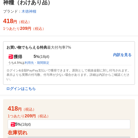
神糧（わけあり品）
ブランド：
木徳神糧
418
円
（税込）
209
1つあたり
円
（税込）
お買い物でもらえる特典
最大付与率7%
内訳を見る
5
獲得
%
(18pt)
うち4.5%は
利用先・期間限定
ログイン&全額PayPay支払いで獲得できます。原則として税抜金額に対し付与されます。
表示よりも実際の付与数、付与率が少ない場合があります。詳細は内訳からご確認くださ
い。
ログインはこちら
418
円
（税込）
209
1つあたり
円
（税込）
5
%
(18pt)
在庫切れ