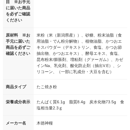
目 ※お手元
に届いた商品
を必ずご確認
ください
原材料 ※お
米粉（米（新潟県産））、砂糖、粉末油脂（食
手元に届いた
用油脂・でん粉分解物）、植物油脂、かつおエ
商品を必ずご
キスパウダー（デキストリン、食塩、かつお節
確認ください
抽出物、かつおエキス）、酵母エキス、食塩、
昆布粉末/膨脹剤、増粘剤（グァーガム）、カゼ
インNa、乳化剤、酸化防止剤（抽出V.E）、シ
リコーン、（一部に乳成分・大豆を含む）
商品タイプ
たこ焼き粉
栄養成分表示
たんぱく質6.1g 脂質8.4g 炭水化物73.5g 食
塩相当量2.3ｇ
メーカー名
木徳神糧