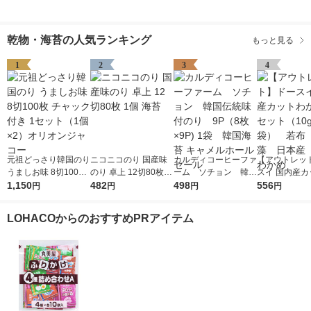
乾物・海苔の人気ランキング
もっと見る
1
2
3
4
元祖どっさり韓国のり
ニコニコのり 国産味
カルディコーヒーファ
【アウトレッ
うましお味 8切100枚
のり 卓上 12切80枚 1
ーム ソチョン 韓国
スイ 国内産カ
チャック付き 1セット
1,150
個 海苔
482
伝統味付のり 9P（8
498
かめ 1セット（
556
円
円
円
円
（1個×2）オリオンジ
枚×9P) 1袋 韓国海苔
袋） 若布 
ャコー
キャメルホールセール
本産 三陸わ
LOHACOからのおすすめPRアイテム