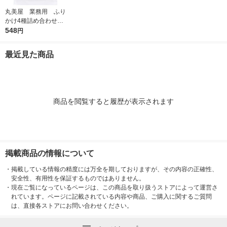
丸美屋 業務用 ふり
かけ4種詰め合わせ
1個（2.5g×40袋) 4
548
円
種アソート各10袋入
最近見た商品
商品を閲覧すると履歴が表示されます
掲載商品の情報について
・
掲載している情報の精度には万全を期しておりますが、その内容の正確性、
安全性、有用性を保証するものではありません。
・
現在ご覧になっているページは、この商品を取り扱うストアによって運営さ
れています。ページに記載されている内容や商品、ご購入に関するご質問
は、直接各ストアにお問い合わせください。