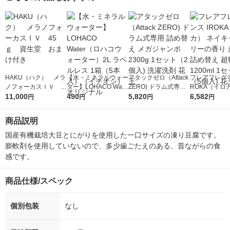
HAKU（ハク） メラ
【水・ミネラルウォー
アタックゼロ（Attack
フレアフレグラ
ノフォーカスＩＶ 4
ター】LOHACO Wate
ZERO) ドラム式専用
ROKA（イロ
5ｇ 資生堂 おまけ
11,000
r（ロハコウォータ
490
詰め替え メガジャン
5,820
イキッドリリ
6,582
円
円
円
円
付き
ー）2L ラベルレス 1
ボ 2300g 1セット（2
柔軟剤 詰め替
箱（5本入）（イチオ
個入) 洗濯洗剤 花王
大 1200ml 
商品説明
シ） オリジナル
（5個入) 花王
国産有機栽培大豆とにがりを使用した一口サイズの凍り豆腐です。
膨軟剤を使用していないので、多少歯ごたえのある、昔ながらの食
感です。
商品仕様/スペック
個別包装
なし