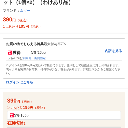
ット（1個×2）（わけあり品）
ブランド：
ムソー
390
円
（税込）
195
1つあたり
円
（税込）
お買い物でもらえる特典
最大付与率7%
内訳を見る
5
獲得
%
(16pt)
うち4.5%は
利用先・期間限定
ログイン&全額PayPay支払いで獲得できます。原則として税抜金額に対し付与されます。
表示よりも実際の付与数、付与率が少ない場合があります。詳細は内訳からご確認くださ
い。
ログインはこちら
390
円
（税込）
195
1つあたり
円
（税込）
5
%
(16pt)
在庫切れ