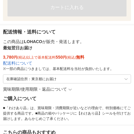
カートに入れる
配送情報・送料について
この商品は
LOHACO
が販売・発送します。
最短翌日お届け
3,780
550
無料
円
(税込)以上で基本配送料
円
(税込)
配送料について
※
一部の商品につきましては、基本配送料を当社が負担いたします。
在庫確認住所：東京都にお届け
賞味期限/使用期限・返品について
ご購入について
■「わけあり品」は、賞味期限・消費期限が近いなどの理由で、特別価格にてご
提供する商品です。■商品の箱やパッケージに【わけあり品】シールを付けてお
届けします。あらかじめご了承ください。
こちらの商品もおすすめ