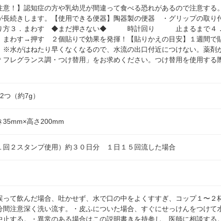
注意！】認知症の方や乳幼児が間違って食べる恐れがあるので注意する
が長続きします。【使用できる便器】陶器製の便器 ・グリップの取り
貼り方３．まわす ◆まだ押さない◆ 時計回り 止まるまで４．
わす→押す ２個貼りで効果を発揮！【貼りかえの目安】１週間で貼
。※水がはねたり早くなくなるので、水流の出口付近につけない。薬剤
＊フレグランス調・つけ替用」をお求めください。つけ替用を使用する
2つ（約7g）
き35mm×高さ200mm
１回２スタンプ使用）約３０日分 １日１５回流した場合
誤って飲んだ場合、吐かせず、水で口の中をよくすすぎ、コップ１〜２
分間注意深く洗い流す。・皮ふについた場合、すぐにせっけんをつけて
中止する。・異常のある場合はこの説明書きを持参し、医師に相談する