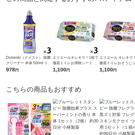
Domesto（ドメスト） 除菌
エリエールキレキラ！1枚で
エリエール キレキラ
クリーナー 本体 500ml １セ
徹底トイレお掃除シート シ
徹底トイレおそうじ
ット（3本） 【ウイルス対
トラスミント 詰替 1セット
ローズ 詰め替え 1セ
978
1,100
1,100
円
円
円
策】【次亜塩素酸ナトリウ
（3個）除菌99.9％ 大王製紙
パック） 除菌99.9％
ム】 ユニリーバ
（イチオシ）
臭・抗菌・防臭 大王
こちらの商品もおすすめ