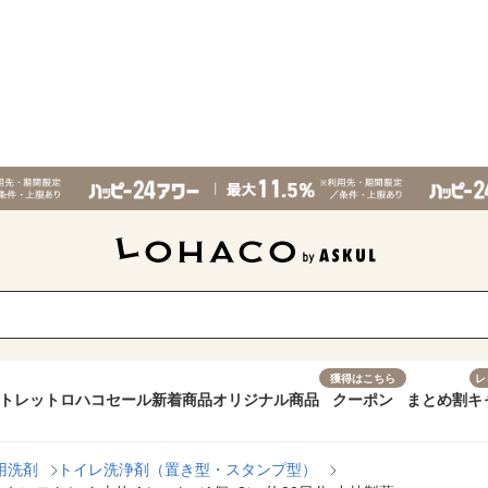
獲得はこちら
レ
トレット
ロハコセール
新着商品
オリジナル商品
クーポン
まとめ割
キ
用洗剤
トイレ洗浄剤（置き型・スタンプ型）