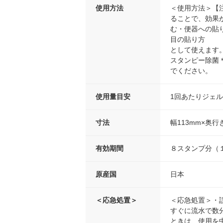
使用方法
＜使用方法＞【
ることで、効果
む・便器への
目の貼り方 ま
として使えます
スタンピー除菌
でください。
使用量目安
1回あたりジェル
寸法
幅113mm×奥行
有効期間
８スタンプ分（
原産国
日本
＜応急処置＞
＜応急処置＞・
すぐに流水で数
ときは、使用を