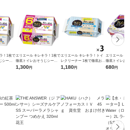
ラ！1枚で
エリエール キレキラ！1枚で
エリエール キレキラ！トイ
エリエール キ
じシート
徹底トイレおそうじシート
レクリーナー 1枚で徹底おそ
徹底トイレおそ
1パック（1
ローズ 詰め替え 大容量 1パ
うじシート 香りが残りにく
本体 1セット（
1,300
1,180
680
円
円
円
9.9％・消
ック（10枚入×6個）除菌99.
い無香性 詰め替え 1セット
ック）除菌99.
大王製紙
9％・消臭・抗菌・防臭 大王
（20枚入×3個） 大王製紙
抗菌・防臭 大
製紙