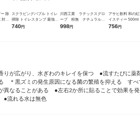
ー 除
スクラビングバブル トイレ
川西工業 ラテックスグロ
アサヒ飲料 和の紅
ミ対策
掃除 トイレスタンプ 最強抗
ーブ 粉無 ナチュラル S
イスティー 500ml
クセイ
菌 クリスピーシトラスの香
2134S 1箱（100枚入）
（6本）
740
998
756
円
円
円
箱×
り 付け替え (12回分：2本入)
薬
トイレ洗剤 ジョンソン
香りが広がり、水ぎわのキレイを保つ　●流すたびに薬
る　＊黒ズミの発生原因になる菌の繁殖を抑える　すべ
が異なることがある　●左右2か所に貼ることで効果を発
　●流れる水は無色　