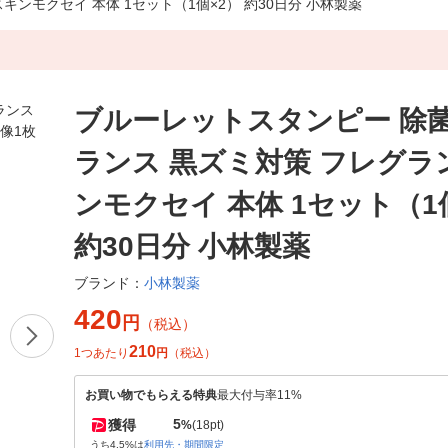
ンモクセイ 本体 1セット（1個×2） 約30日分 小林製薬
ブルーレットスタンピー 除
ランス 黒ズミ対策 フレグラ
ンモクセイ 本体 1セット（1
約30日分 小林製薬
小林製薬
ブランド：
420
円
（税込）
210
1つあたり
円
（税込）
お買い物でもらえる特典
最大付与率11%
5
獲得
%
(18pt)
うち4.5%は
利用先・期間限定