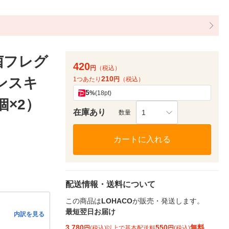
菌フレグ
420
円
（税込）
210
ンスキ
1つあたり
円
（税込）
5
%
(18pt)
個×2）
在庫あり
1
数量
カートに入れる
配送情報・送料について
この商品は
LOHACO
が販売・発送します。
最短翌日お届け
内訳を見る
3,780
550
無料
円
(税込)以上で基本配送料
円
(税込)