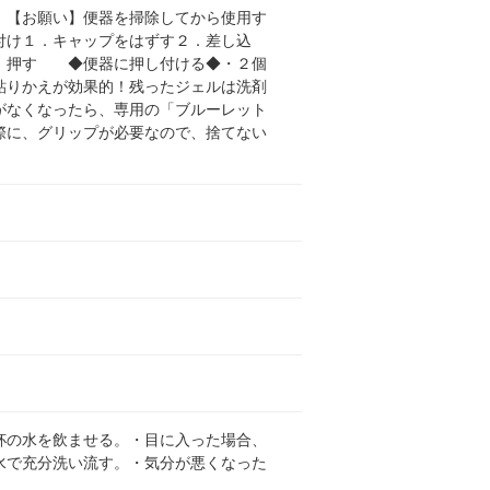
。【お願い】便器を掃除してから使用す
付け１．キャップをはずす２．差し込
押す ◆便器に押し付ける◆・２個
りかえが効果的！残ったジェルは洗剤
がなくなったら、専用の「ブルーレット
際に、グリップが必要なので、捨てない
杯の水を飲ませる。・目に入った場合、
水で充分洗い流す。・気分が悪くなった
。