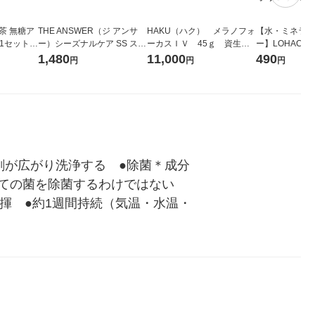
茶 無糖ア
THE ANSWER（ジ アンサ
HAKU（ハク） メラノフォ
【水・ミネラル
 1セット
ー）シーズナルケア SS スー
ーカスＩＶ 45ｇ 資生
ー】LOHACO 
パーラメラシャンプー つめ
堂 おまけ付き
コウォーター）
1,480
11,000
490
円
円
円
かえ 320ml 花王
ス 1箱（5本
シ） オリジナ
剤が広がり洗浄する　●除菌＊成分
ての菌を除菌するわけではない　
揮　●約1週間持続（気温・水温・