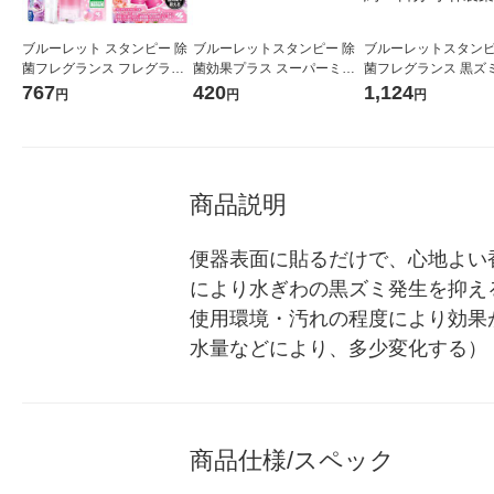
ブルーレット スタンピー 除
ブルーレットスタンピー 除
ブルーレットスタンピ
菌フレグランス フレグラン
菌効果プラス スーパーミン
菌フレグランス 黒ズ
スフローラル 本体 1個 ＋ つ
トの香り 本体 1セット（2
フレグランスキンモ
767
420
1,124
円
円
円
け替用 1個 セット 小林製薬
個） 約30日分 小林製薬
つけ替用 1セット（１
2） 約90日分 小林製
商品説明
便器表面に貼るだけで、心地よい
により水ぎわの黒ズミ発生を抑え
使用環境・汚れの程度により効果
水量などにより、多少変化する）
商品仕様/スペック