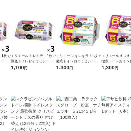
！1枚で
エリエール キレキラ！1枚で
エリエール キレキラ！1枚で
エリエール キレキ
シート
徹底トイレおそうじシート
徹底トイレおそうじシート
徹底トイレおそう
ット（3
詰め替え 1セット（20枚入×
シトラスミント 詰め替え 大
詰め替え 大容量 
1,100
1,300
1,300
円
円
円
・消
3パック）除菌99.9％・消
容量 1パック（10枚入×6
0枚入×6個）除菌9
製紙
臭・抗菌・防臭 大王製紙
個）除菌99.9％・消臭・抗
臭・抗菌・防臭 
菌 大王製紙