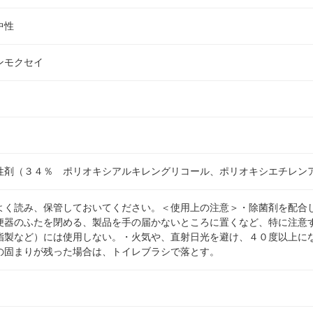
中性
ンモクセイ
性剤（３４％ ポリオキシアルキレングリコール、ポリオキシエチレン
よく読み、保管しておいてください。＜使用上の注意＞・除菌剤を配合
便器のふたを閉める、製品を手の届かないところに置くなど、特に注意
脂製など）には使用しない。・火気や、直射日光を避け、４０度以上に
の固まりが残った場合は、トイレブラシで落とす。