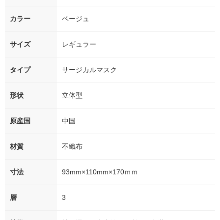
カラー
ベージュ
サイズ
レギュラー
タイプ
サージカルマスク
形状
立体型
原産国
中国
材質
不織布
寸法
93mm×110mm×170ｍｍ
層
3