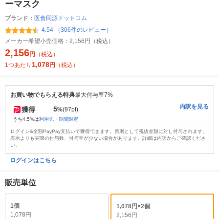
ーマスク
ブランド：
医食同源ドットコム
4.54 （306件のレビュー）
メーカー希望小売価格：
2,156円（税込）
2,156
円
（税込）
1,078
1つあたり
円
（税込）
お買い物でもらえる特典
最大付与率7%
内訳を見る
5
獲得
%
(97pt)
うち4.5%は
利用先・期間限定
ログイン&全額PayPay支払いで獲得できます。原則として税抜金額に対し付与されます。
表示よりも実際の付与数、付与率が少ない場合があります。詳細は内訳からご確認くださ
い。
ログインはこちら
販売単位
1個
1,078円×2個
1,078円
2,156円