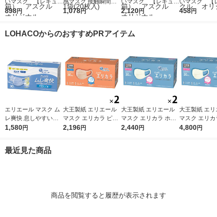
いマスク 【レギュラ
感マスク 接触瞬間冷
いマスク 【レギュラ
いマスク 【
ー】 ホワイト プリ
898
感 ムレにくい ふつ
1,078
ー】 ホワイト プリ
2,120
ー】 ホワイ
458
円
円
円
円
ーツ型 3層式 不織
うサイズ サンドベー
ーツ型 3層式 不織
ーツ型 3層
布 1セット（100
ジュ×ピーチモカ 使
布 1セット（250
布 使い捨て
LOHACOからのおすすめPRアイテム
枚：50枚入×2箱）
い捨て 白元アース 1
枚：50枚入×5箱）
（50枚入） 
アスクル オリジナ
袋(20枚入)
アスクル オリジナ
ル オリジナ
ル
ル
エリエール マスク ム
大王製紙 エリエール
大王製紙 エリエール
大王製紙 エリ
レ爽快 息しやすい
マスク エリカラ ピン
マスク エリカラ ホワ
マスク エリカ
プリーツ型 幅広耳ゴ
1,580
クベージュ ふつうサ
2,196
イトナチュラル ふつ
2,440
イトナチュラル
4,800
円
円
円
円
ム アイスブル- ふつ
イズ 1セット（30枚入
うサイズ 1セット（30
うサイズ 1セ
うサイズ 1箱（30枚
×2箱）日本製 カラー
枚入×2箱）日本製 カ
枚入×4箱）日
最近見た商品
入） 大王製紙 日本
マスク
ラーマスク
ラーマスク
製
商品を閲覧すると履歴が表示されます