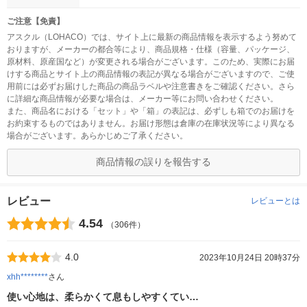
ご注意【免責】
アスクル（LOHACO）では、サイト上に最新の商品情報を表示するよう努めて
おりますが、メーカーの都合等により、商品規格・仕様（容量、パッケージ、
原材料、原産国など）が変更される場合がございます。このため、実際にお届
けする商品とサイト上の商品情報の表記が異なる場合がございますので、ご使
用前には必ずお届けした商品の商品ラベルや注意書きをご確認ください。さら
に詳細な商品情報が必要な場合は、メーカー等にお問い合わせください。
また、商品名における「セット」や「箱」の表記は、必ずしも箱でのお届けを
お約束するものではありません。お届け形態は倉庫の在庫状況等により異なる
場合がございます。あらかじめご了承ください。
商品情報の誤りを報告する
レビュー
レビューとは
4.54
（306件）
4.0
2023年10月24日 20時37分
xhh********
さん
使い心地は、柔らかくて息もしやすくてい…