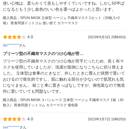
使い心地は、柔らかくて息もしやすくていいですね。しかし50半ば
になるともう少し血色のいい色を選べばよかったと思います。
購入商品：SPUN MASK 立体型 ベージュ 不織布マスク 1セット（30枚入×2
箱） 医食同源ドットコム 使い捨て カラーマスク
4.0
2023年9月3日 20時40分
djx********
さん
プリーツ型の不織布マスクのつけ心地が苦…
プリーツ型の不織布マスクのつけ心地が苦手だったため、長く布マ
スクを使用していましたが、洗濯が面倒になりこちらに切り替えま
した。 立体型は食事のときなど、外したときに畳んだ状態で置いて
おけるので衛生的ですし、肌に触れる部分が少ないので肌荒れも気
になりません。 箱ごと車に置きっぱなしですが、個包装なので無造
作に置いていても問題ないです。
購入商品：SPUN MASK スパンレース 立体型 ベージュ 不織布マスク 1箱（30
枚入） 医食同源ドットコム カラーマスク 個包装
4.0
2023年3月7日 10時20分
svx********
さん