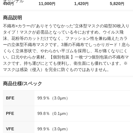
r（ロハコウォータ
490
5ｇ 資生堂 おまけ
11,000
レス 500ml 1箱（24
1,420
詰め替え メガ
5,820
円
円
円
円
ー）2L ラベルレス 1
付き
本入）
ボ 2300g 1
箱（5本入）（イチオ
個入) 洗濯洗剤
商品説明
シ） オリジナル
不織布×カラーの”ありそうでなかった”立体型マスクの箱型30枚入り
タイプ！マスクが必需品となっている今におすすめ。ウイルス飛
沫、花粉等のカットだけでなく、ファッション性を兼ね備えたカラ
ーの立体型不織布マスクです。3層の不織布でしっかりガード！息ら
くらく立体形状で、やわらかい平ゴムを採用し、耳が痛くなりにく
い。口元やわらか素材。【個別包装 】一枚づつ個別包装の不織布マ
スクです。持ち運びにとても便利し、衛生面にも優れています。※
マスクは感染（侵入）を完全に防ぐものではありません。
商品仕様/スペック
BFE
99.9％（3.0μm）
PFE
99.8％（0.1μm）
VFE
99.9％（3.0μm）