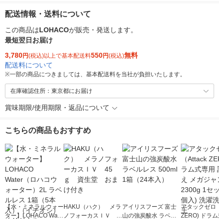
配送情報・送料について
この商品は
LOHACO
が販売・発送します。
最短翌日お届け
3,780
550
無料
円
(税込)以上で基本配送料
円
(税込)
配送料について
※
一部の商品につきましては、基本配送料を当社が負担いたします。
在庫確認住所：東京都にお届け
賞味期限/使用期限・返品について
こちらの商品もおすすめ
【水・ミネラルウォー
HAKU（ハク） メラ
アイリスフーズ 富士
アタックゼロ（A
ター】LOHACO Wate
ノフォーカスＩＶ 4
山の強炭酸水 ラベル
ZERO) ドラ