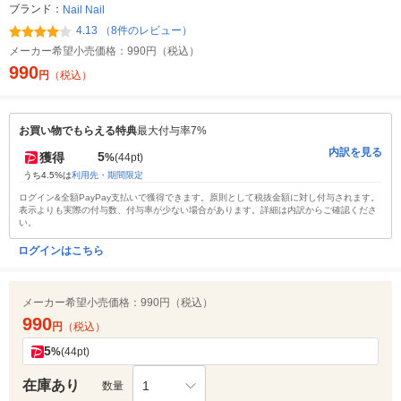
ブランド：
Nail Nail
4.13 （8件のレビュー）
メーカー希望小売価格：
990円（税込）
990
円
（税込）
お買い物でもらえる特典
最大付与率7%
内訳を見る
5
獲得
%
(44pt)
うち4.5%は
利用先・期間限定
ログイン&全額PayPay支払いで獲得できます。原則として税抜金額に対し付与されます。
表示よりも実際の付与数、付与率が少ない場合があります。詳細は内訳からご確認くださ
い。
ログインはこちら
メーカー希望小売価格：
990円（税込）
990
円
（税込）
5
%
(44pt)
在庫あり
1
数量