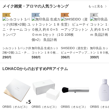
メイク雑貨・アロマの人気ランキング
もっと見る
1
2
3
4
シルコット 1パック(8
無印良品 生成カット
SHISEIDO（資生堂）
無印良品 カッ
2枚×2個) ユニ・チャ
コットン １８０枚入
ビューティーアップコ
トン １８０枚
ーム コットンパフ
290
約６０×５０ｍｍ 1セ
598
ットン G 108枚
396
５×５０ｍｍ 
399
円
円
円
円
ット（1個×2） 良品計
画
LOHACOからのおすすめPRアイテム
ORBIS（オルビス）
ORBIS（オルビス）
ORBIS（オルビス）
ORBIS（オ