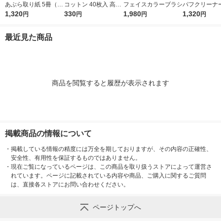
あぶら取り紙 5冊（30
コットン 40枚入 高級
フェイスカラーブラシ
パフクリーナー
枚×5冊）
1,320
綿100％
330
1,980
×2個
1,320
円
円
円
円
最近見た商品
商品を閲覧すると履歴が表示されます
掲載商品の情報について
・
掲載している情報の精度には万全を期しておりますが、その内容の正確性、
安全性、有用性を保証するものではありません。
・
現在ご覧になっているページは、この商品を取り扱うストアによって運営さ
れています。ページに記載されている内容や商品、ご購入に関するご質問
は、直接各ストアにお問い合わせください。
ページトップへ