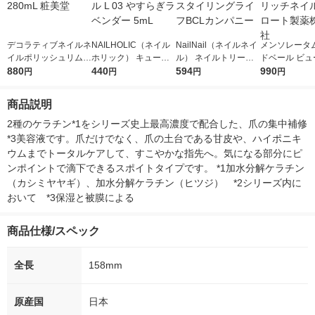
デコラティブネイルネ
NAILHOLIC（ネイル
NailNail（ネイルネイ
メンソレータム
イルポリッシュリムー
ホリック） キューテ
ル） ネイルトリート
ドベール ビュ
バー 280mL 粧美堂
880
ィクルオイル L 03 や
440
メント Na スタイリン
594
プレミアムリ
990
円
円
円
円
すらぎラベンダー 5m
グライフBCLカンパニ
ル 12g ロー
L
ー
式会社
商品説明
2種のケラチン*1をシリーズ史上最高濃度で配合した、爪の集中補修
*3美容液です。爪だけでなく、爪の土台である甘皮や、ハイポニキ
ウムまでトータルケアして、すこやかな指先へ。気になる部分にピ
ンポイントで滴下できるスポイトタイプです。 *1加水分解ケラチン
（カシミヤヤギ）、加水分解ケラチン（ヒツジ）　*2シリーズ内に
おいて　*3保湿と被膜による
商品仕様/スペック
全長
158mm
原産国
日本