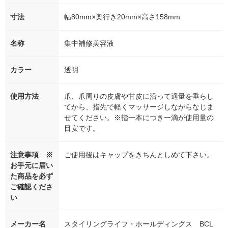
寸法
幅80mm×奥行き20mm×高さ158mm
名称
集中補修美容液
カラー
透明
使用方法
爪、爪周りの皮膚や甘皮に沿って適量を垂らし
てから、指先で軽くマッサージしながらなじま
せてください。※指一本につき一滴が使用量の
目安です。
注意事項 ※
ご使用後はキャップをきちんとしめて下さい。
お手元に届い
た商品を必ず
ご確認くださ
い
メーカー名
スタイリングライフ・ホールディングス BCL