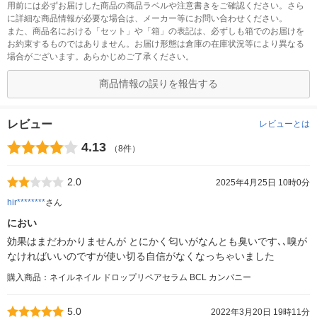
用前には必ずお届けした商品の商品ラベルや注意書きをご確認ください。さら
に詳細な商品情報が必要な場合は、メーカー等にお問い合わせください。
また、商品名における「セット」や「箱」の表記は、必ずしも箱でのお届けを
お約束するものではありません。お届け形態は倉庫の在庫状況等により異なる
場合がございます。あらかじめご了承ください。
商品情報の誤りを報告する
レビュー
レビューとは
4.13
（8件）
2.0
2025年4月25日 10時0分
hir********
さん
におい
効果はまだわかりませんが とにかく匂いがなんとも臭いです､､嗅が
なければいいのですが使い切る自信がなくなっちゃいました
購入商品：ネイルネイル ドロップリペアセラム BCL カンパニー
5.0
2022年3月20日 19時11分