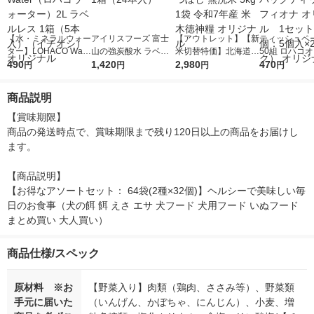
【水・ミネラルウォー
アイリスフーズ 富士
【アウトレット】【新
ティッシュペー
ター】LOHACO Wate
山の強炭酸水 ラベル
米切替特価】北海道産
50組 ロハコ
r（ロハコウォータ
490
レス 500ml 1箱（24
1,420
ななつぼし 無洗米 5k
2,980
ルソフトパッ
470
円
円
円
円
ー）2L ラベルレス 1
本入）
g 1袋 令和7年産 米 木
シュ フィオナ
箱（5本入）（イチオ
徳神糧 オリジナル
ナル 1セット
商品説明
シ） オリジナル
個：5個入×2
オリジナル
【賞味期限】

商品の発送時点で、賞味期限まで残り120日以上の商品をお届けし
ます。

【商品説明】

【お得なアソートセット： 64袋(2種×32個)】ヘルシーで美味しい毎
日のお食事（犬の餌 餌 えさ エサ 犬フード 犬用フード いぬフード 
まとめ買い 大人買い）
商品仕様/スペック
原材料 ※お
【野菜入り】肉類（鶏肉、ささみ等）、野菜類
手元に届いた
（いんげん、かぼちゃ、にんじん）、小麦、増