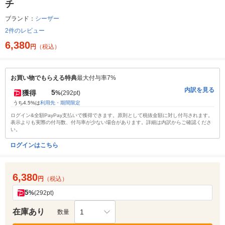
チ
ブランド：
シーザー
2件のレビュー
6,380
円
（税込）
お買い物でもらえる特典
最大付与率7%
内訳を見る
5
獲得
%
(292pt)
うち4.5%は
利用先・期間限定
ログイン&全額PayPay支払いで獲得できます。原則として税抜金額に対し付与されます。
表示よりも実際の付与数、付与率が少ない場合があります。詳細は内訳からご確認くださ
い。
ログインはこちら
6,380
円
（税込）
5
%
(292pt)
在庫あり
1
数量