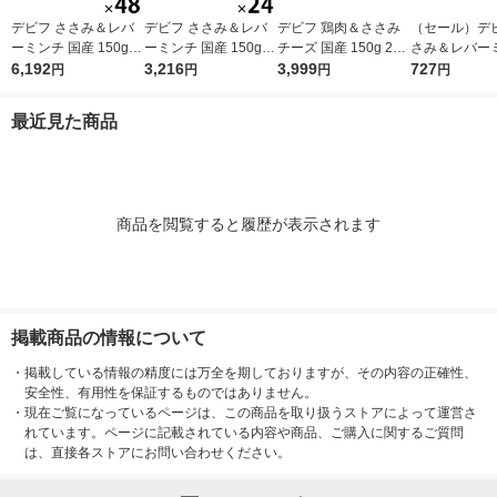
デビフ ささみ＆レバ
デビフ ささみ＆レバ
デビフ 鶏肉＆ささみ
（セール）デビ
ーミンチ 国産 150g 4
ーミンチ 国産 150g 2
チーズ 国産 150g 24
さみ＆レバー
8缶 ドッグフード 犬
6,192
4缶 ドッグフード 犬
3,216
缶 ドッグフード 犬 ウ
3,999
国産 150g 4
727
円
円
円
円
ウェット 缶詰（イチ
ウェット 缶詰（イチ
ェット 缶詰
フード 犬 ウェ
オシ）
オシ）
詰（イチオシ
最近見た商品
商品を閲覧すると履歴が表示されます
掲載商品の情報について
・
掲載している情報の精度には万全を期しておりますが、その内容の正確性、
安全性、有用性を保証するものではありません。
・
現在ご覧になっているページは、この商品を取り扱うストアによって運営さ
れています。ページに記載されている内容や商品、ご購入に関するご質問
は、直接各ストアにお問い合わせください。