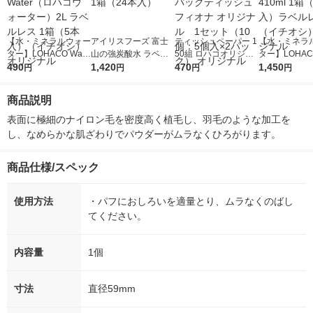
【水・ミネラルウォー
アイリスフーズ 富士
ティッシュペーパー 1
【水・ミネラ
ター】LOHACO Wate
山の強炭酸水 ラベル
50組 ロハコオリジナ
ター】LOHACO
r（ロハコウォータ
490
レス 500ml 1箱（24
1,420
ルソフトパックティッ
470
r 410ml 1箱
1,450
円
円
円
円
ー）2L ラベルレス 1
本入）
シュ フィオナ オリジ
入）ラベルレ
箱（5本入）（イチオ
ナル 1セット（10
オシ） オリジ
商品説明
シ） オリジナル
個：5個入×2パック）
オリジナル
表面に極細のナイロン毛を密度高く植毛し、羽毛のような加工を
し、なめらかな肌ざわりでパウダーがムラなくひろがります。　
商品仕様/スペック
使用方法
・パフにおしろいを適量とり、ムラなくのばし
てください。
内容量
1個
寸法
直径59mm