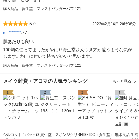
購入商品：資生堂 プレストパウダーパフ 121
5.0
2023年2月16日 20時38分
rgd********
さん
肌あたりも良い
100均の使ってましたがやはり資生堂さんつき方が違うような気が
します。均一に付いて持ちがいいと思います。
購入商品：資生堂 プレストパウダーパフ 121
メイク雑貨・アロマの人気ランキング
もっと見る
1
2
3
4
シルコット 1パック(8
資生堂 スポンジクリ
SHISEIDO（資生堂）
無印良品 生成