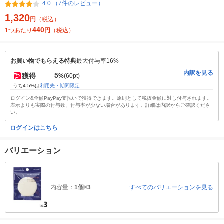
4.0 （7件のレビュー）
1,320
円
（税込）
440
1つあたり
円
（税込）
お買い物でもらえる特典
最大付与率16%
内訳を見る
5
獲得
%
(60pt)
うち4.5%は
利用先・期間限定
ログイン&全額PayPay支払いで獲得できます。原則として税抜金額に対し付与されます。
表示よりも実際の付与数、付与率が少ない場合があります。詳細は内訳からご確認くださ
い。
ログインはこちら
バリエーション
内容量：
1個×3
すべてのバリエーションを見る