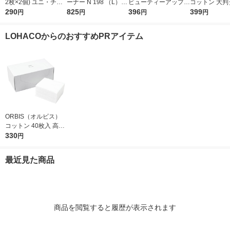
2枚×2個) ユニ・チャ
ーナー N 198 （L） 1
ビューティーアップコ
コットン 大判
ーム コットンパフ
290
20mL
825
ットン G 108枚
396
８８枚入 約９
399
円
円
円
円
ｍｍ 良品計画
LOHACOからのおすすめPRアイテム
ORBIS（オルビス）
コットン 40枚入 高級
綿100％
330
円
最近見た商品
商品を閲覧すると履歴が表示されます