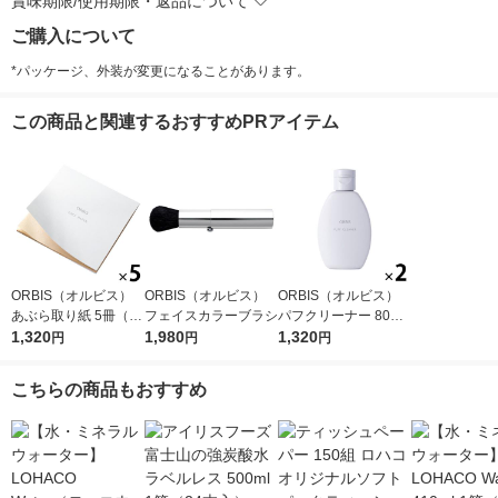
賞味期限/使用期限・返品について
ご購入について
*パッケージ、外装が変更になることがあります。
この商品と関連するおすすめPRアイテム
ORBIS（オルビス）
ORBIS（オルビス）
ORBIS（オルビス）
あぶら取り紙 5冊（30
フェイスカラーブラシ
パフクリーナー 80mL
枚×5冊）
1,320
1,980
×2個
1,320
円
円
円
こちらの商品もおすすめ