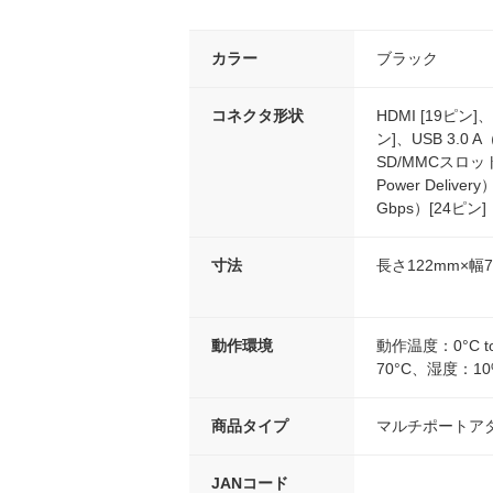
カラー
ブラック
コネクタ形状
HDMI [19ピン]
ン]、USB 3.0
SD/MMCスロット
Power Deliver
Gbps）[24ピン]
寸法
長さ122mm×幅
動作環境
動作温度：0°C to
70°C、湿度：10
商品タイプ
マルチポートア
JANコード