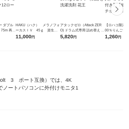
ー ダブル
HAKU（ハク） メラノフォ
アタックゼロ（Attack ZER
【ロハコ限定】
生
ーカスＩＶ 45ｇ 資生
O) ドラム式専用 詰め替え メ
00％りんごジュー
ィフラワー
堂 おまけ付き
ガジャンボ 2300g 1セット
箱（18本入）
11,000
5,820
1,260
円
円
円
パック12
（2個入) 洗濯洗剤 花王
【クイズ付き】
り
ク】（イチオシ
ル
olt　3　ポート互換）では、4K　
の解像度でノートパソコンに外付けモニタ1