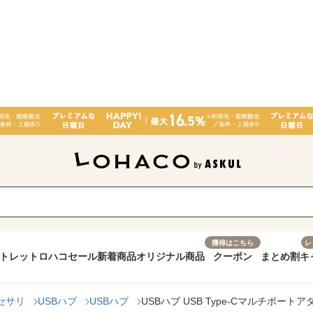
獲得はこちら
レ
トレット
ロハコセール
新着商品
オリジナル商品
クーポン
まとめ割
キ
セサリ
USBハブ
USBハブ
USBハブ USB Type-Cマルチポートア