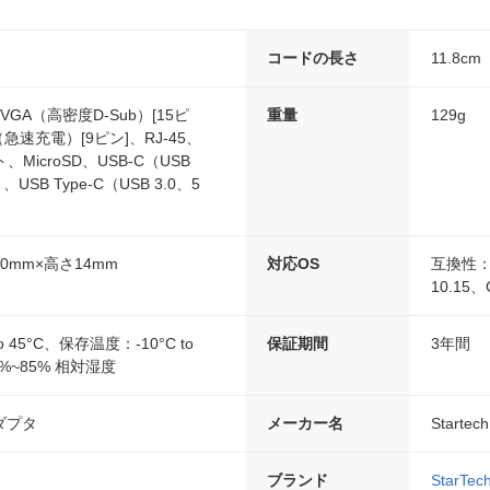
コードの長さ
11.8cm
、VGA（高密度D-Sub）[15ピ
重量
129g
 A（急速充電）[9ピン]、RJ-45、
、MicroSD、USB-C（USB
y）、USB Type-C（USB 3.0、5
70mm×高さ14mm
対応OS
互換性：Wi
10.15、
 45°C、保存温度：-10°C to
保証期間
3年間
%~85% 相対湿度
ダプタ
メーカー名
Startec
ブランド
StarTec