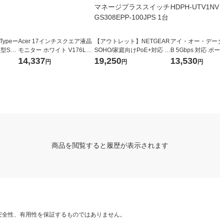
Typeー
Acer 17インチスクエア液晶
【アウトレット】NETGEAR
アイ・オー・データ
型SS
モニター ホワイト V176Lw
SOHO/家庭向けPoE+対応 (1
B 5Gbps 対応 
SD-SD
mf テレワーク 在宅 リモート
23W) ギガビット8ポートア
D TV録画対応 1T
14,337
19,250
13,530
円
円
円
ンマネージプラススイッチ
HDPH-UTV1NV 
GS308EPP-100JPS 1台
商品を閲覧すると履歴が表示されます
安全性、有用性を保証するものではありません。