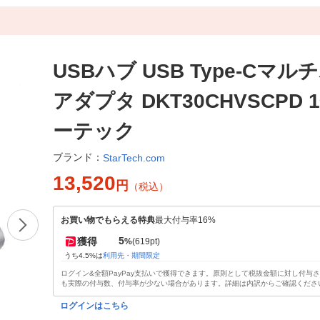
USBハブ USB Type-Cマ
アダプタ DKT30CHVSCPD 
ーテック
ブランド：
StarTech.com
13,520
円
（税込）
お買い物でもらえる特典
最大付与率16%
5
獲得
%
(619pt)
うち4.5%は
利用先・期間限定
ログイン&全額PayPay支払いで獲得できます。原則として税抜金額に対し付与
も実際の付与数、付与率が少ない場合があります。詳細は内訳からご確認くださ
ログインはこちら