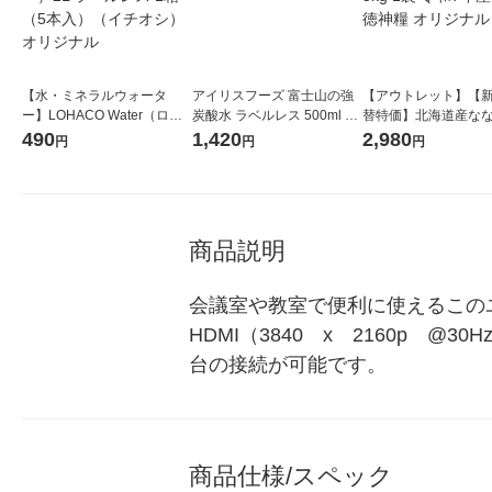
【水・ミネラルウォータ
アイリスフーズ 富士山の強
【アウトレット】【
ー】LOHACO Water（ロハ
炭酸水 ラベルレス 500ml 1
替特価】北海道産な
コウォーター）2L ラベルレ
箱（24本入）
し 無洗米 5kg 1袋 
490
1,420
2,980
円
円
円
ス 1箱（5本入）（イチオ
米 木徳神糧 オリジナ
シ） オリジナル
商品説明
会議室や教室で便利に使えるこのユニバ
HDMI（3840　x　2160p　@
台の接続が可能です。
商品仕様/スペック