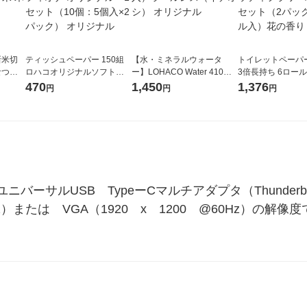
新米切
ティッシュペーパー 150組
【水・ミネラルウォータ
トイレットペーパ
なつぼ
ロハコオリジナルソフトパ
ー】LOHACO Water 410ml
3倍長持ち 6ロール 75m 再
令和7年産
ックティッシュ フィオナ オ
1箱（20本入）ラベルレス
紙配合 スコッテ
470
1,450
1,376
円
円
円
ル
リジナル 1セット（10個：
（イチオシ） オリジナル
パック 1セット（2
5個入×2パック） オリジナ
ロール入）花の香
ル
ーサルUSB　TypeーCマルチアダプタ（Thunderb
30Hz）または　VGA（1920　x　1200　@60Hz）