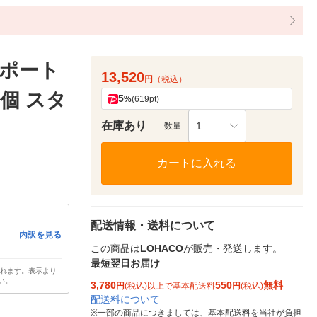
ルチポート
13,520
円
（税込）
1個 スタ
5
%
(619pt)
在庫あり
1
数量
カートに入れる
配送情報・送料について
内訳を見る
この商品は
LOHACO
が販売・発送します。
最短翌日お届け
されます。表示より
い。
3,780
550
無料
円
(税込)以上で基本配送料
円
(税込)
配送料について
※
一部の商品につきましては、基本配送料を当社が負担