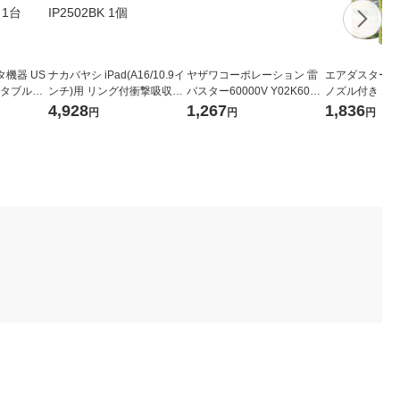
機器 US
ナカバヤシ iPad(A16/10.9イ
ヤザワコーポレーション 雷
エアダスター 
ポータブルHD
ンチ)用 リング付衝撃吸収ケ
バスター60000V Y02K60W
ノズル付き エコ
B ネイビー
ース ブラック TBC-IP2502B
H 1個
フロン) 逆さ使用
4,928
1,267
1,836
円
円
円
1台
K 1個
OMT エレコム
入）