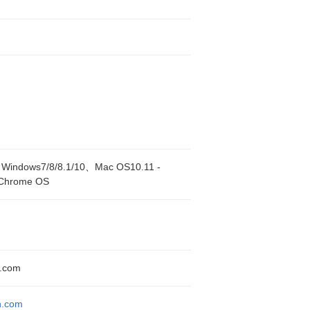
ndows7/8/8.1/10、Mac OS10.11 -
Chrome OS
h.com
h.com