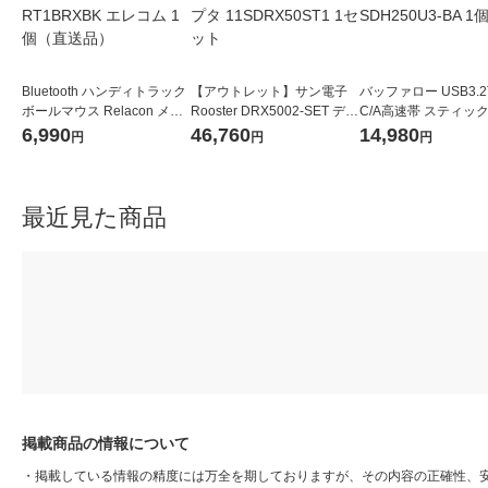
Bluetooth ハンディトラック
【アウトレット】サン電子
バッファロー USB3.2
ボールマウス Relacon メデ
Rooster DRX5002-SET デュ
C/A高速帯 スティック
ィアコントロールボタン M-
アルSIM対応ルータ+ACアダ
D 250GB ブラック S
6,990
46,760
14,980
円
円
円
RT1BRXBK エレコム 1個
プタ 11SDRX50ST1 1セッ
H250U3-BA 1個
（直送品）
ト
最近見た商品
掲載商品の情報について
・
掲載している情報の精度には万全を期しておりますが、その内容の正確性、