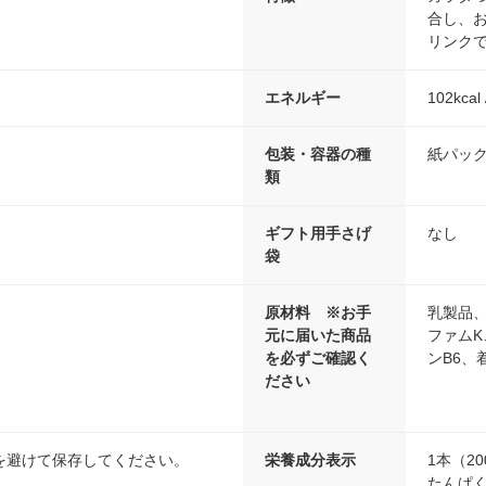
合し、
リンク
エネルギー
102kca
包装・容器の種
紙パッ
類
ギフト用手さげ
なし
袋
原材料 ※お手
乳製品
元に届いた商品
ファム
を必ずご確認く
ンB6、
ださい
を避けて保存してください。
栄養成分表示
1本（2
たんぱく