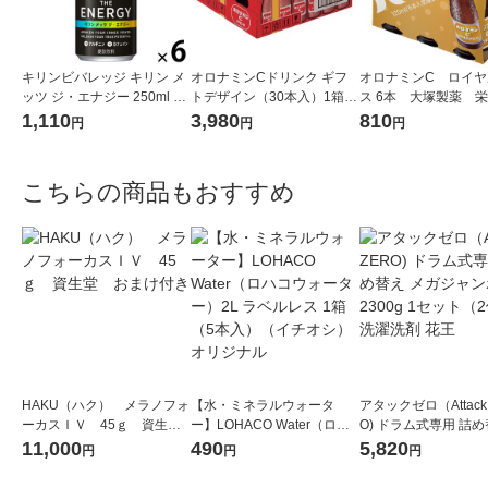
キリンビバレッジ キリン メ
オロナミンCドリンク ギフ
オロナミンC ロイヤ
ッツ ジ・エナジー 250ml 1
トデザイン（30本入）1箱
ス 6本 大塚製薬 
セット（6缶）
大塚製薬
ンク
1,110
3,980
810
円
円
円
こちらの商品もおすすめ
HAKU（ハク） メラノフォ
【水・ミネラルウォータ
アタックゼロ（Attack
ーカスＩＶ 45ｇ 資生
ー】LOHACO Water（ロハ
O) ドラム式専用 詰め
堂 おまけ付き
コウォーター）2L ラベルレ
ガジャンボ 2300g 1
11,000
490
5,820
円
円
円
ス 1箱（5本入）（イチオ
（2個入) 洗濯洗剤 花
シ） オリジナル