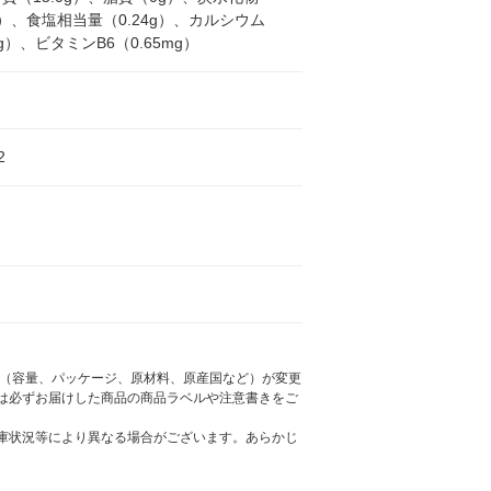
6g）、食塩相当量（0.24g）、カルシウム
g）、ビタミンB6（0.65mg）
2
様（容量、パッケージ、原材料、原産国など）が変更
は必ずお届けした商品の商品ラベルや注意書きをご
庫状況等により異なる場合がございます。あらかじ