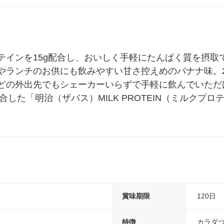
テインを15g配合し、おいしく手軽にたんぱく質を摂取
やランチのお供にも飲みやすい甘さ控えめのバナナ味。2
どの外出先でもシェーカーいらずで手軽に飲んでいただ
した「明治（ザバス）MILK PROTEIN（ミルクプロテイ
賞味期限
120日
特徴
カラダづ