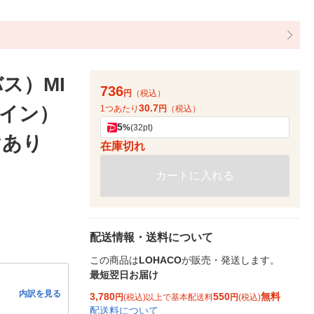
ス）MI
736
円
（税込）
30.7
テイン）
1つあたり
円
（税込）
5
%
(32pt)
けあり
在庫切れ
カートに入れる
配送情報・送料について
この商品は
LOHACO
が販売・発送します。
最短翌日お届け
内訳を見る
3,780
550
無料
円
(税込)以上で基本配送料
円
(税込)
配送料について