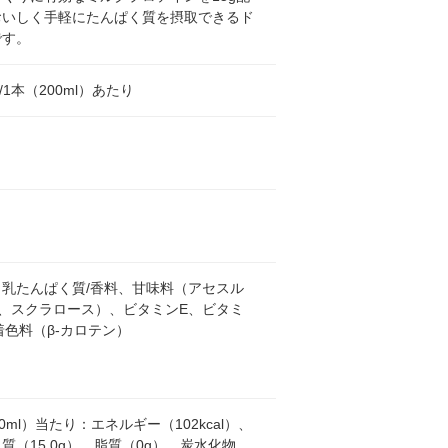
おいしく手軽にたんぱく質を摂取できるド
です。
l /1本（200ml）あたり
ク
、乳たんぱく質/香料、甘味料（アセスル
K、スクラロース）、ビタミンE、ビタミ
着色料（β-カロテン）
00ml）当たり：エネルギー（102kcal）、
質（15.0g）、脂質（0g）、炭水化物