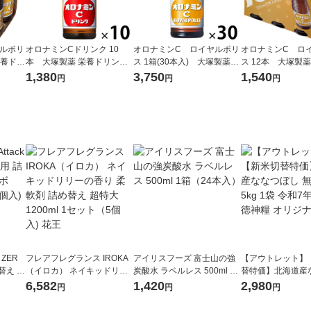
ルポリ
オロナミンCドリンク 10
オロナミンC ロイヤルポリ
オロナミンC ロ
栄養ドリ
本 大塚製薬 栄養ドリンク
ス 1箱(30本入) 大塚製薬
ス 12本 大塚製
（イチオシ）
栄養ドリンク
リンク
1,380
3,750
1,540
円
円
円
 ZER
フレアフレグランス IROKA
アイリスフーズ 富士山の強
【アウトレット】
替え メ
（イロカ） ネイキッドリリ
炭酸水 ラベルレス 500ml 1
替特価】北海道産
セット
ーの香り 柔軟剤 詰め替え 超
箱（24本入）
し 無洗米 5kg 1
6,582
1,420
2,980
円
円
円
王
特大 1200ml 1セット（5個
米 木徳神糧 オリ
入) 花王