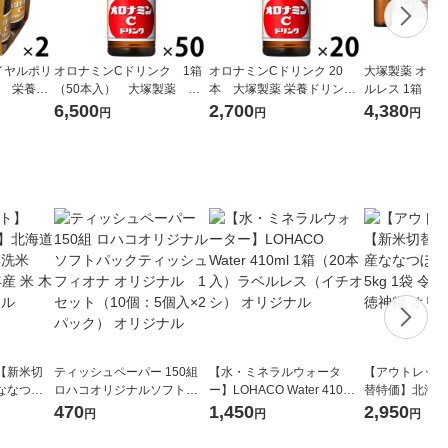
イヤルポリ
オロナミンCドリンク 1箱
オロナミンCドリンク 20
大塚製薬 オロナ
薬 栄養ド
（50本入） 大塚製薬 栄
本 大塚製薬 栄養ドリンク
ルレス 1箱（3
養ドリンク（イチオシ）
（イチオシ）
ドリンク
6,500
2,700
4,380
円
円
円
【新米切
ティッシュペーパー 150組
【水・ミネラルウォータ
【アウトレット
ななつぼ
ロハコオリジナルソフトパ
ー】LOHACO Water 410ml
替特価】北海道
袋 令和7年産
ックティッシュ フィオナ オ
1箱（20本入）ラベルレス
し 精白米 5kg
470
1,450
2,950
円
円
円
ジナル
リジナル 1セット（10個：
（イチオシ） オリジナル
米 木徳神糧 オ
5個入×2パック） オリジナ