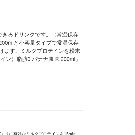
ル
できるドリンクです。（常温保存
00mlと小容量タイプで常温保存
けます。ミルクプロテインを粉末
ン）脂肪0 バナナ風味 200ml」
くりに有効なミルクプロテインを15g配