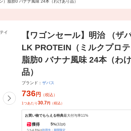
イン）脂肪0 バナナ風味 24本（わけあり品）
【ワゴンセール】明治 （ザバ
LK PROTEIN（ミルクプロ
脂肪0 バナナ風味 24本（わ
品）
ザバス
ブランド：
736
円
（税込）
30.7
1つあたり
円
（税込）
お買い物でもらえる特典
最大付与率11%
5
獲得
%
(32pt)
うち4.5%は
利用先・期間限定