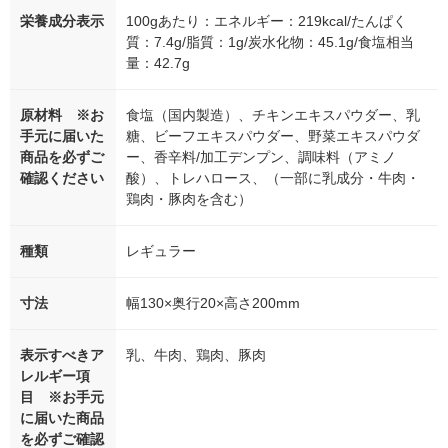
栄養成分表示
100gあたり：エネルギー：219kcal/たんぱく
質：7.4g/脂質：1g/炭水化物：45.1g/食塩相当
量：42.7g
原材料 ※お
食塩（国内製造）、チキンエキスパウダー、乳
手元に届いた
糖、ビーフエキスパウダー、野菜エキスパウダ
商品を必ずご
ー、香辛料/加工デンプン、調味料（アミノ
確認ください
酸）、トレハロース、（一部に乳成分・牛肉・
鶏肉・豚肉を含む）
種類
レギュラー
寸法
幅130×奥行20×高さ200mm
表示すべきア
乳、牛肉、鶏肉、豚肉
レルギー項
目 ※お手元
に届いた商品
を必ずご確認