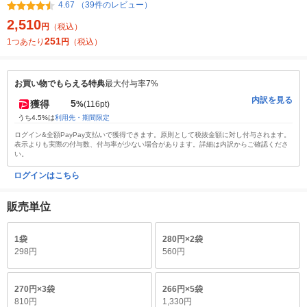
4.67 （39件のレビュー）
2,510
円
（税込）
251
1つあたり
円
（税込）
お買い物でもらえる特典
最大付与率7%
内訳を見る
5
獲得
%
(116pt)
うち4.5%は
利用先・期間限定
ログイン&全額PayPay支払いで獲得できます。原則として税抜金額に対し付与されます。
表示よりも実際の付与数、付与率が少ない場合があります。詳細は内訳からご確認くださ
い。
ログインはこちら
販売単位
1袋
280円×2袋
298円
560円
270円×3袋
266円×5袋
810円
1,330円