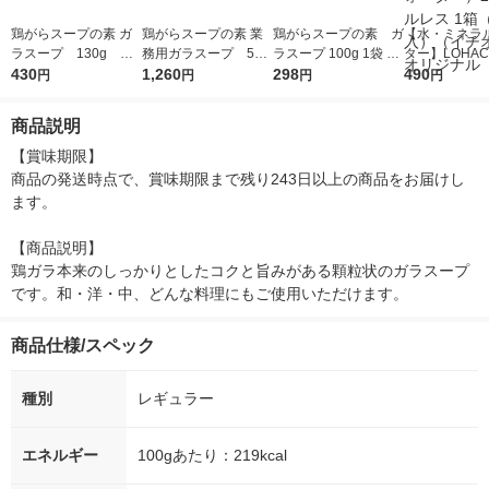
鶏がらスープの素 ガ
鶏がらスープの素 業
鶏がらスープの素 ガ
【水・ミネラ
ラスープ 130g ユ
務用ガラスープ 500
ラスープ 100g 1袋 ユ
ター】LOHACO
ウキ食品
430
g ユウキ食品
1,260
ウキ食品
298
r（ロハコウォ
490
円
円
円
円
ー）2L ラベル
箱（5本入）
商品説明
シ） オリジナ
【賞味期限】

商品の発送時点で、賞味期限まで残り243日以上の商品をお届けし
ます。

【商品説明】

鶏ガラ本来のしっかりとしたコクと旨みがある顆粒状のガラスープ
です。和・洋・中、どんな料理にもご使用いただけます。
商品仕様/スペック
種別
レギュラー
エネルギー
100gあたり：219kcal