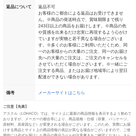
返品について
返品不可
お客様のご都合による返品はお受けできませ
ん。※商品の発送時点で、賞味期限まで残り
243日以上の商品をお届けします。※商品の色
や質感を出来るだけ忠実に再現するよう心がけ
ていますが実物と若干異なる場合がございま
す。※多くのお客様にご利用いただくため、同
一のお客様からの大量のご注文、同一のお届け
先への大量のご注文は、ご注文のキャンセルを
させていただく場合がございます。※一緒にご
注文する商品、またはお届け地域等により翌日
配達ができない場合があります。
備考
メーカーサイトはこちら
ご注意【免責】
アスクル（LOHACO）では、サイト上に最新の商品情報を表示するよう努めて
おりますが、メーカーの都合等により、商品規格・仕様（容量、パッケージ、
原材料、原産国など）が変更される場合がございます。このため、実際にお届
けする商品とサイト上の商品情報の表記が異なる場合がございますので、ご使
用前には必ずお届けした商品の商品ラベルや注意書きをご確認ください。さら