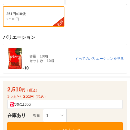
251円×10袋
2,510円
お得
バリエーション
容量：
100g
すべてのバリエーションを見る
セット数：
10袋
2,510
円
（税込）
251
1つあたり
円
（税込）
5
%
(116pt)
在庫あり
1
数量