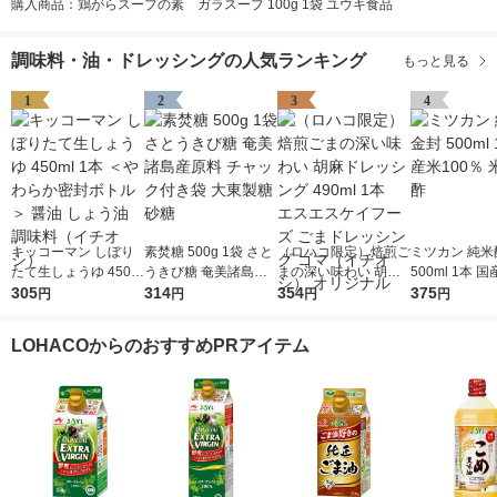
購入商品：鶏がらスープの素 ガラスープ 100g 1袋 ユウキ食品
調味料・油・ドレッシングの人気ランキング
もっと見る
1
2
3
4
キッコーマン しぼり
素焚糖 500g 1袋 さと
（ロハコ限定）焙煎ご
ミツカン 純米
たて生しょうゆ 450m
うきび糖 奄美諸島産
まの深い味わい 胡麻
500ml 1本 国
l 1本 ＜やわらか密封
305
原料 チャック付き袋
314
ドレッシング 490ml 1
354
0％ 米酢 食酢
375
円
円
円
円
ボトル＞ 醤油 しょう
大東製糖 砂糖
本 エスエスケイフー
油 調味料（イチオ
ズ ごまドレッシング
LOHACOからのおすすめPRアイテム
シ）
ゴマ（イチオシ） オ
リジナル