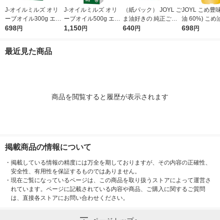
J-オイルミルズ オリ
J-オイルミルズ オリ
（紙パック） JOYL ご
JOYL こめ豊味
ーブオイル300g エキ
ーブオイル500g エキ
ま油好きの 純正ごま
油 60%) こめ油 ブレ
ストラバージン スペ
698
ストラバージン スペ
1,150
油 300g 1本 味の素 J-
640
ンド 味の素 J
698
円
円
円
円
イン産オリーブ100%
イン産オリーブ100%
オイルミルズ
ミルズ 900g 
1本（紙パック） JOY
1本（紙パック） JOY
本
最近見た商品
L
L
商品を閲覧すると履歴が表示されます
掲載商品の情報について
・
掲載している情報の精度には万全を期しておりますが、その内容の正確性、
安全性、有用性を保証するものではありません。
・
現在ご覧になっているページは、この商品を取り扱うストアによって運営さ
れています。ページに記載されている内容や商品、ご購入に関するご質問
は、直接各ストアにお問い合わせください。