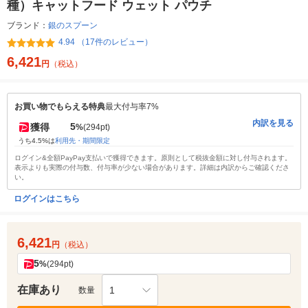
種）キャットフード ウェット パウチ
ブランド：
銀のスプーン
4.94 （17件のレビュー）
6,421
円
（税込）
お買い物でもらえる特典
最大付与率7%
内訳を見る
5
獲得
%
(294pt)
うち4.5%は
利用先・期間限定
ログイン&全額PayPay支払いで獲得できます。原則として税抜金額に対し付与されます。
表示よりも実際の付与数、付与率が少ない場合があります。詳細は内訳からご確認くださ
い。
ログインはこちら
6,421
円
（税込）
5
%
(294pt)
在庫あり
1
数量