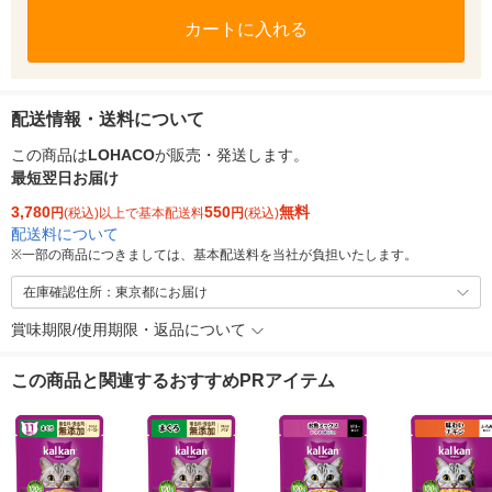
カートに入れる
配送情報・送料について
この商品は
LOHACO
が販売・発送します。
最短翌日お届け
3,780
550
無料
円
(税込)以上で基本配送料
円
(税込)
配送料について
※
一部の商品につきましては、基本配送料を当社が負担いたします。
在庫確認住所：東京都にお届け
賞味期限/使用期限・返品について
この商品と関連するおすすめPRアイテム