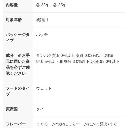
内容量
各 35g 、各 35g
対象年齢
成猫用
パッケージタ
パウチ
イプ
成分 ※お手
タンパク質:5.0%以上,脂質:0.02%以上,粗繊
元に届いた商
維:0.5%以下,粗灰分:3.0%以下,水分:93.0%以下
品を必ずご確
認ください
フードのタイ
ウェット
プ
原産国
タイ
フレーバー
まぐろ・かつおにしらす・かにかま添え/まぐ