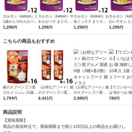
カルカン（kalkan）1
カルカン（kalkan）や
カルカン（kalkan）お
カルカン（kal
1歳から やわらかペー
わらかパテ まぐろ 着
魚ミックス まぐろ・
わいチキン と
スト まぐろ 着色料・
1,296
色料・発色剤 無添加
1,296
かつお・たい入り ゼ
1,296
立て 60g 12
1,296
円
円
円
円
発色剤 無添加 60g 12
60g 12袋 マースジャ
リー仕立て 60g 12袋
ジャパン キャ
袋 キャットフード ウ
パン キャットフード
キャットフード ウェ
ード ウェット
こちらの商品もおすすめ
ェット
ウェット
ット
銀のスプーン 三ツ星
（お得なアソート）銀
（お得なアソート）銀
【ワゴンセー
グルメ ジュレ 15歳頃
のスプーン 三ツ星グ
のスプーン 三ツ星グ
ば 焼かつお 猫
から まぐろ・かつお
1,794
ルメ ジュレ まぐろ か
6,421
ルメ 国産 9個（3種×
2,980
らす味 10本入
780
円
円
円
円
にささみ添え 35g 16
つおにささみ添えなど
各3個）キャットフー
ャットフード 
袋 キャットフード ウ
64袋（各16袋×4種）
ド 猫 ドライ
商品説明
ェット パウチ
キャットフード ウェ
ット パウチ
【賞味期限】

商品の発送時点で、賞味期限まで残り120日以上の商品をお届けし