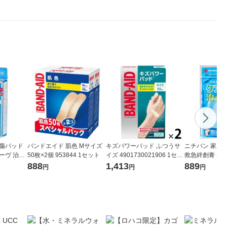
創傷パッド
バンドエイド 肌色 Mサイズ
キズパワーパッド ふつうサ
ニチバン 家庭
ーヴ 治す
50枚×2個 953844 1セット
イズ 4901730021906 1セッ
救急絆創膏 ケ
サイズ 37
ト(2箱)
力 防水タイプ 超
888
1,413
889
円
円
円
H 1箱（8
m×125mm CN
（3枚入）