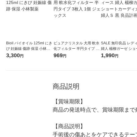
Bioil バイオイル 125ml にき
ピュアクリスタル 犬用 軟水
SALE 無印良品 レディース
び 妊娠線 傷跡 保湿 小林製
化フィルター 半円タイプ 3
婦人 楊柳ガーゼ ショ
薬
枚入 1個 ジェックス
ーディガン 婦人Ｓ 黒
3,300
969
1,990
円
円
円
画
商品説明
【賞味期限】

商品の発送時点で、賞味期限まで残
【商品説明】

手術後の傷あとをケアできるテー