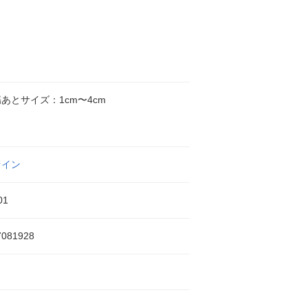
あとサイズ：1cm〜4cm
ァイン
01
7081928