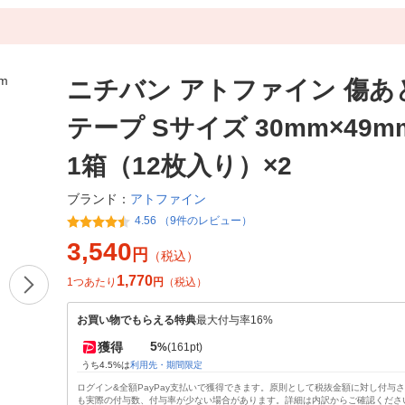
ニチバン アトファイン 傷あ
テープ Sサイズ 30mm×49mm
1箱（12枚入り）×2
アトファイン
ブランド：
4.56 （9件のレビュー）
3,540
円
（税込）
1,770
1つあたり
円
（税込）
お買い物でもらえる特典
最大付与率16%
5
獲得
%
(161pt)
うち4.5%は
利用先・期間限定
ログイン&全額PayPay支払いで獲得できます。原則として税抜金額に対し付与
も実際の付与数、付与率が少ない場合があります。詳細は内訳からご確認くださ