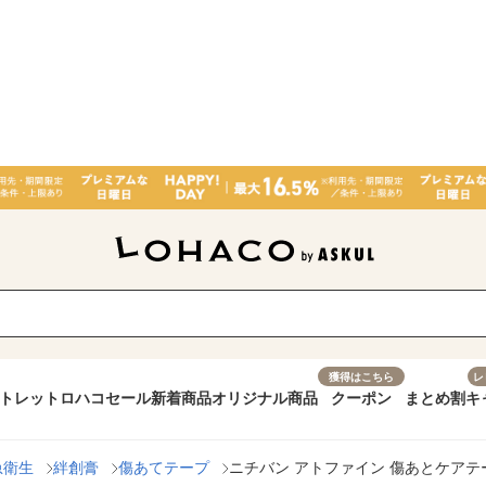
獲得はこちら
レ
トレット
ロハコセール
新着商品
オリジナル商品
クーポン
まとめ割
キ
急衛生
絆創膏
傷あてテープ
ニチバン アトファイン 傷あとケアテープ 