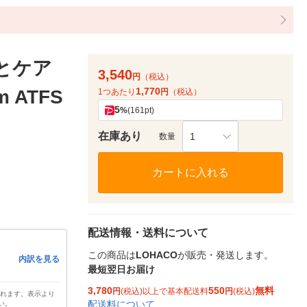
とケア
3,540
円
（税込）
1,770
 ATFS
1つあたり
円
（税込）
5
%
(161pt)
在庫あり
1
数量
カートに入れる
配送情報・送料について
この商品は
LOHACO
が販売・発送します。
内訳を見る
最短翌日お届け
3,780
550
無料
円
(税込)以上で基本配送料
円
(税込)
されます。表示より
配送料について
い。