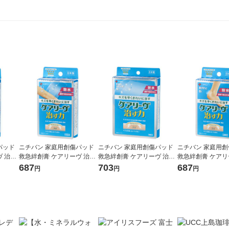
パッド
ニチバン 家庭用創傷パッド
ニチバン 家庭用創傷パッド
ニチバン 家庭用
 治す
救急絆創膏 ケアリーヴ 治す
救急絆創膏 ケアリーヴ 治す
救急絆創膏 ケアリ
サイズ
力 防水タイプ Lサイズ 30m
力 防水タイプ ジャンボサイ
力 防水タイプ 扇型
687
703
687
円
円
円
 1箱
m×72mm CNB9L 1箱（9枚
ズ 80mm×100mm CNB4J 1
mm×56mm CNB8
入）
箱（4枚入）
枚入）