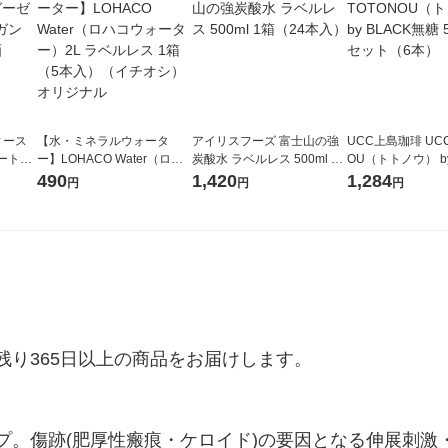
【水・ミネラルウォータ
アイリスフーズ 富士山の強
UCC上島珈琲 UCC
ートカ
ー】LOHACO Water（ロハ
炭酸水 ラベルレス 500ml 1
OU（トトノウ） by
 良品計
コウォーター）2L ラベルレ
箱（24本入）
無糖 500ml 1セ
490
1,420
1,284
円
円
円
ス 1箱（5本入）（イチオ
シ） オリジナル
り365日以上の商品をお届けします。

プ。傷跡(肥厚性瘢痕・ケロイド)の要因となる伸展刺激