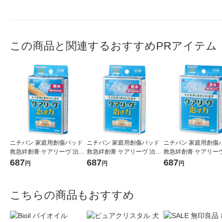
この商品と関連するおすすめPRアイテム
ニチバン 家庭用創傷パッド
ニチバン 家庭用創傷パッド
ニチバン 家庭用創傷
救急絆創膏 ケアリーヴ 治す
救急絆創膏 ケアリーヴ 治す
救急絆創膏 ケアリーヴ
力 防水タイプ Mサイズ 25m
力 防水タイプ LLサイズ 50m
力 防水タイプ ビッグ
687
687
687
円
円
円
m×70mm CNB12M 1箱（12
m×70mm CNB7LL 1箱（7枚
60mm×80mm CNB5B
枚入）
入）
（5枚入）
こちらの商品もおすすめ