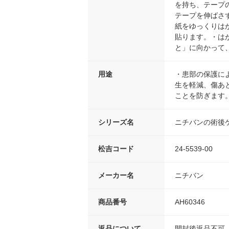
を持ち、テープ
テープを伸ばさ
紙をゆっくりは
貼ります。・は
と」に向かって
用途
・患部の保護に
生を軽減、傷あ
ことを防ぎます
シリーズ名
ニチバンの術後
松吉コード
24-5539-00
メーカー名
ニチバン
商品番号
AH60346
返品について
開封後返品不可