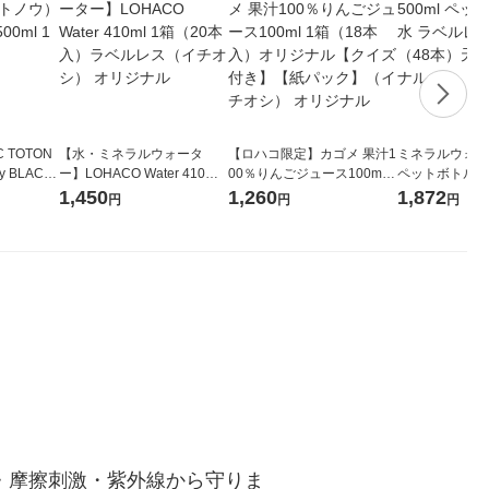
 TOTON
【水・ミネラルウォータ
【ロハコ限定】カゴメ 果汁1
ミネラルウォータ
 BLACK
ー】LOHACO Water 410ml
00％りんごジュース100ml 1
ペットボトル 
ット（6本）
1箱（20本入）ラベルレス
箱（18本入）オリジナル
ス 1セット（4
1,450
1,260
1,872
円
円
円
（イチオシ） オリジナル
【クイズ付き】【紙パッ
オリジナル
ク】（イチオシ） オリジナ
ル
・摩擦刺激・紫外線から守りま