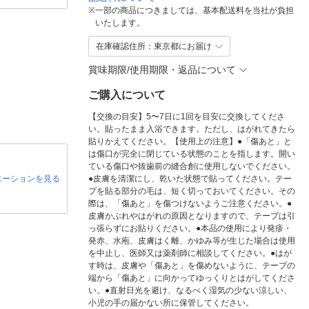
※
一部の商品につきましては、基本配送料を当社が負担
いたします。
在庫確認住所：東京都にお届け
賞味期限/使用期限・返品について
ご購入について
【交換の目安】5〜7日に1回を目安に交換してくださ
い。貼ったまま入浴できます。ただし、はがれてきたら
貼りかえてください。【使用上の注意】●「傷あと」と
は傷口が完全に閉じている状態のことを指します。開い
ている傷口や抜歯前の縫合創に使用しないでください。
エーションを見る
●皮膚を清潔にし、乾いた状態で貼ってください。テー
プを貼る部分の毛は、短く切っておいてください。その
際は、「傷あと」を傷つけないようご注意ください。●
皮膚かぶれやはがれの原因となりますので、テープは引
っ張らずにお貼りください。●本品の使用により発疹・
発赤、水疱、皮膚はく離、かゆみ等が生じた場合は使用
を中止し、医師又は薬剤師に相談してください。●はが
す時は、皮膚や「傷あと」を傷めないように、テープの
端から「傷あと」に向かってゆっくりとはがしてくださ
い。●直射日光を避け、なるべく湿気の少ない涼しい、
小児の手の届かない所に保管してください。