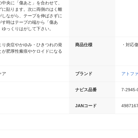
の中央に「傷あと」を合わせて、
ずに貼ります。次に両側のはく離
がしながら、テープを伸ばさずに
がす時はテープの端から「傷あ
、ゆっくりはがして下さい。
より炎症やかゆみ・ひきつれの発
商品仕様
・対応傷
とが肥厚性瘢痕やケロイドになる
。
ケア
ブランド
アトフ
ナビス品番
7-2945-
JANコード
498716