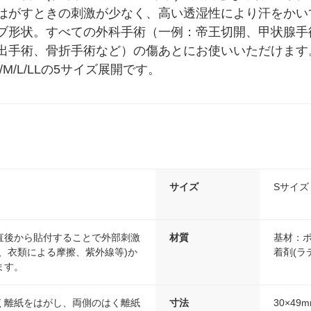
はがすときの刺激が少なく、高い透湿性により汗をかい
ブ形状。すべての外科手術（一例：帝王切開、甲状腺手
出手術、骨折手術など）の傷あとにお使いいただけます
M/L/LLの5サイズ展開です。
サイズ
Sサイズ 
直後から貼付することで外部刺激
材質
基材：
、衣類による摩擦、紫外線等)か
着剤(ラ
ます。
く離紙をはがし、両側のはく離紙
寸法
30×4