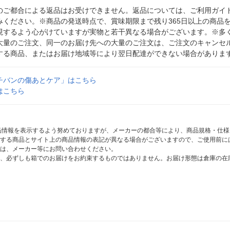
のご都合による返品はお受けできません。返品については、ご利用ガイ
みください。※商品の発送時点で、賞味期限まで残り365日以上の商品
現するよう心がけていますが実物と若干異なる場合がございます。※多
大量のご注文、同一のお届け先への大量のご注文は、ご注文のキャンセ
する商品、またはお届け地域等により翌日配達ができない場合がありま
チバンの傷あとケア」はこちら
はこちら
商品情報を表示するよう努めておりますが、メーカーの都合等により、商品規格・仕
する商品とサイト上の商品情報の表記が異なる場合がございますので、ご使用前に
は、メーカー等にお問い合わせください。
、必ずしも箱でのお届けをお約束するものではありません。お届け形態は倉庫の在